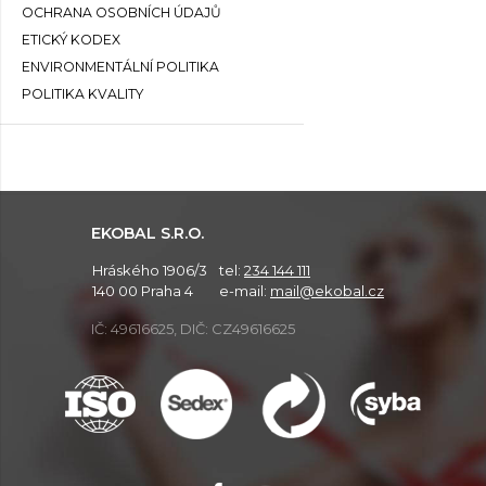
OCHRANA OSOBNÍCH ÚDAJŮ
ETICKÝ KODEX
ENVIRONMENTÁLNÍ POLITIKA
POLITIKA KVALITY
EKOBAL S.R.O.
Hráského 1906/3
tel:
234 144 111
140 00 Praha 4
e-mail:
mail@ekobal.cz
IČ: 49616625, DIČ: CZ49616625