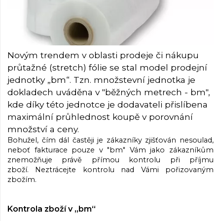
Novým trendem v oblasti prodeje či nákupu
průtažné (stretch) fólie se stal model prodejní
jednotky „bm“. Tzn. množstevní jednotka je
dokladech uváděna v "běžných metrech - bm",
kde díky této jednotce je dodavateli přislíbena
maximální průhlednost koupě v porovnání
množství a ceny.
Bohužel, čím dál častěji je zákazníky zjišťován nesoulad,
neboť fakturace pouze v "bm" Vám jako zákazníkům
znemožňuje právě přímou kontrolu při příjmu
zboží. Neztrácejte kontrolu nad Vámi pořizovaným
zbožím.
Kontrola zboží v „bm“