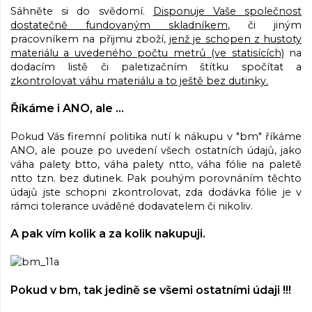
Sáhněte si do svědomí.
Disponuje Vaše společnost
dostatečně fundovaným skladníkem
, či jiným
pracovníkem na přijmu zboží,
jenž je schopen z hustoty
materiálu a uvedeného počtu metrů (ve statisících)
na
dodacím listě či paletizačním štítku spočítat a
zkontrolovat váhu materiálu a to ještě bez dutinky.
Říkáme i ANO, ale …
Pokud Vás firemní politika nutí k nákupu v "bm" říkáme
ANO, ale pouze po uvedení všech ostatních údajů, jako
váha palety btto, váha palety ntto, váha fólie na paletě
ntto tzn. bez dutinek. Pak pouhým porovnáním těchto
údajů jste schopni zkontrolovat, zda dodávka fólie je v
rámci tolerance uváděné dodavatelem či nikoliv.
A pak vím kolik a za kolik nakupuji.
Pokud v bm, tak jedině se všemi ostatními údaji !!!