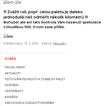
!!! Zvážit roli, popř. celou paletu je daleko
jednodušší než odměřit několik kilometrů !!!
Bohužel, ale ani tato kontrola Vám nezaručí spekulace
s tloušťkou fólií. O tom zase příště.
Publikováno:
31. 3. 2014
Sekce:
Aktuality
O NÁS
PROFIL FIRMY
AKTUALITY
TESTOVÁNÍ PEVNOSTI A STABILITY PALET
OCENĚNÍ
CERTIFIKÁTY
KARIÉRA
OBCHODNÍ A DODACÍ PODMÍNKY