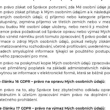
 právo získat od Správce potvrzení, zda Mé osobní údaje js
 právo získat přístup k Mým osobním údajům a k následující
čených osobních údajů; c) příjemci nebo kategorie příj
ístupněny, zejména příjemci ve třetích zemích nebo v mez
ou budou Mé osobní údaje uloženy, nebo není-li ji možné ur
stence práva požadovat od Správce opravu nebo výmaz Mých
bo vznést námitku proti tomuto zpracování; f) právo podat 
ormace o zdroji Mých osobních údajů, pokud nebyly získá
matizovanému rozhodování, včetně profilování, uvedenému v 
padech smysluplné informace týkající se použitého postup
ového zpracování pro mne.
 právo na poskytnutí kopie Mých osobních údajů zpracováv
ovat přiměřený poplatek na základě administrativních nákla
ytnou se informace v elektronické formě, která se běžně p
e článku 16 GDPR – právo na opravu Mých osobních údajů:
 právo na to, aby Správce bez zbytečného odkladu opravil
hlédnutím k účelům zpracování mám právo na doplnění n
atečného prohlášení.
e článku 17 GDPR – právo na výmaz Mých osobních údajů: