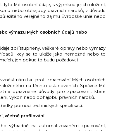
yto Mé osobní údaje, s výjimkou jejich uložení,
konu nebo obhajoby právních nároků, z důvodu
 důležitého veřejného zájmu Evropské unie nebo
 nebo výmazu Mých osobních údajů nebo
údaje zpřístupněny, veškeré opravy nebo výmazy
řípadů, kdy se to ukáže jako nemožné nebo to
emcích, jen pokud to budu požadovat.
 vznést námitku proti zpracování Mých osobních
ní založeného na těchto ustanoveních. Správce Mé
ažné oprávněné důvody pro zpracování, které
čení, výkon nebo obhajobu právních nároků.
ředky pomocí technických specifikací.
, včetně profilování:
o výhradně na automatizovaném zpracování,