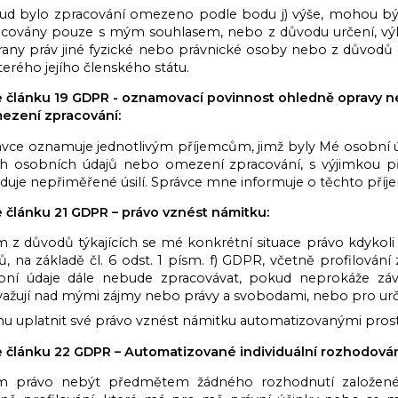
ud bylo zpracování omezeno podle bodu j) výše, mohou být t
acovány pouze s mým souhlasem, nebo z důvodu určení, vý
rany práv jiné fyzické nebo právnické osoby nebo z důvodů
erého jejího členského státu.
e článku 19 GDPR - oznamovací povinnost ohledně opravy
ezení zpracování:
ávce oznamuje jednotlivým příjemcům, jimž byly Mé osobní 
h osobních údajů nebo omezení zpracování, s výjimkou p
duje nepřiměřené úsilí. Správce mne informuje o těchto příj
e článku 21 GDPR – právo vznést námitku:
 z důvodů týkajících se mé konkrétní situace právo kdykoli
ů, na základě čl. 6 odst. 1 písm. f) GDPR, včetně profilová
bní údaje dále nebude zpracovávat, pokud neprokáže záv
važují nad mými zájmy nebo právy a svobodami, nebo pro ur
u uplatnit své právo vznést námitku automatizovanými prost
e článku 22 GDPR – Automatizované individuální rozhodování
 právo nebýt předmětem žádného rozhodnutí založenéh