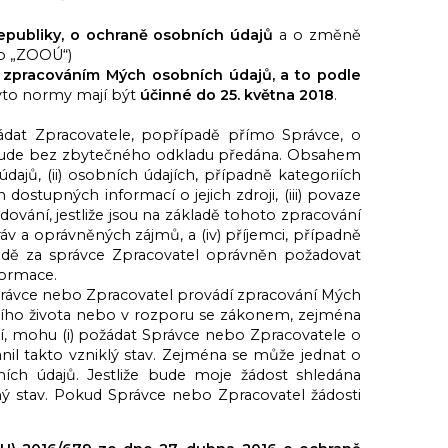
epubliky, o ochraně osobních údajů
a o změně
ko „ZOOÚ“)
se zpracováním Mých osobních údajů, a to podle
tyto normy mají být
účinné do 25. května 2018
.
dat Zpracovatele, popřípadě přímo Správce, o
 bude bez zbytečného odkladu předána. Obsahem
ajů, (ii) osobních údajích, případně kategoriích
ostupných informací o jejich zdroji, (iii) povaze
ování, jestliže jsou na základě tohoto zpracování
v a oprávněných zájmů, a (iv) příjemci, případně
padě za správce Zpracovatel oprávněn požadovat
formace.
 Správce nebo Zpracovatel provádí zpracování Mých
ního života nebo v rozporu se zákonem, zejména
ní, mohu (i) požádat Správce nebo Zpracovatele o
anil takto vzniklý stav. Zejména se může jednat o
ích údajů. Jestliže bude moje žádost shledána
ý stav. Pokud Správce nebo Zpracovatel žádosti