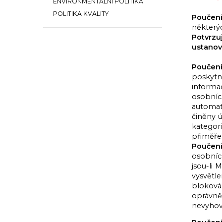
ENVIRONMENTÁLNÍ POLITIKA
POLITIKA KVALITY
Poučení
některý
Potvrzu
ustanov
Poučení
poskytn
informac
osobních
automati
činěny 
kategor
přiměře
Poučení
osobníc
jsou-li
vysvětle
bloková
oprávně
nevyhov