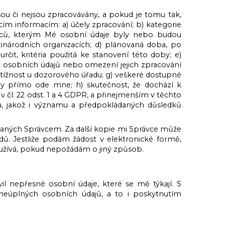
ou či nejsou zpracovávány, a pokud je tomu tak,
m informacím: a) účely zpracování; b) kategorie
emců, kterým Mé osobní údaje byly nebo budou
inárodních organizacích; d) plánovaná doba, po
čit, kritéria použitá ke stanovení této doby; e)
 osobních údajů nebo omezení jejich zpracování
stížnost u dozorového úřadu; g) veškeré dostupné
ny přímo ode mne; h) skutečnost, že dochází k
čl. 22 odst. 1 a 4 GDPR, a přinejmenším v těchto
u, jakož i významu a předpokládaných důsledků
aných Správcem. Za další kopie mi Správce může
dů. Jestliže podám žádost v elektronické formě,
oužívá, pokud nepožádám o jiný způsob.
 nepřesné osobní údaje, které se mě týkají. S
eúplných osobních údajů, a to i poskytnutím