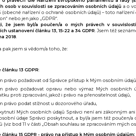
 o právech dle Nařízení Evropského parlamentu a rady (
ch osob v souvislosti se zpracováním osobních údajů
a o vo
 (obecné nařízení o ochraně osobních údajů) – toto nařízení č
ion“ nebo jen jako „GDPR“.
ji, že jsem byl/a poučen/a o mých právech v souvislos
ích ustanovení článku 13, 15-22 a 34 GDPR
. Jsem též seznáme
na 2018
.
 pak jsem si vědom/a toho, že:
e článku 13 GDPR
:
 právo požadovat od Správce přístup k Mým osobním údaj
 právo požadovat opravu nebo výmaz Mých osobních úda
tku proti zpracování, jakož i právo na přenositelnost údajů,
 právo podat stížnost u dozorového úřadu,
kytnutí Mých osobních údajů Správci není ani zákonným a
osobní údaje Správci poskytnout, a byl/a jsem též poučen/
ů (viz bod 11 v části „Obsah souhlasu se zpracováním mých os
e článku 15 GDPR - právo na přístup k Mým osobním údajům: