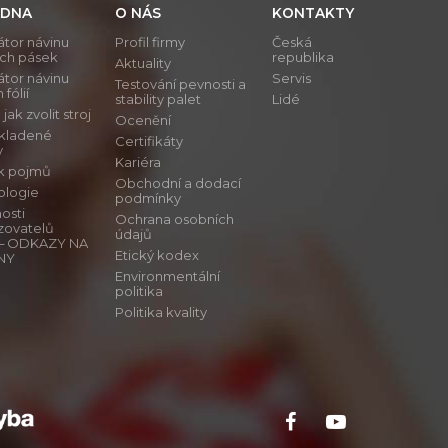
DNA
O NÁS
KONTAKTY
átor návinu
Profil firmy
Česká
ích pásek
republika
Aktuality
átor návinu
Servis
Testování pevnosti a
 fólií
stability palet
Lidé
ak zvolit stroj
Ocenění
 kladené
Certifikáty
y
Kariéra
ík pojmů
Obchodní a dodací
ologie
podmínky
osti
Ochrana osobních
zovatelů
údajů
ů – ODKAZY NA
Etický kodex
NY
Environmentální
politika
Politika kvality