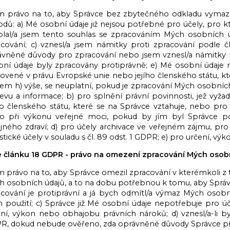
 právo na to, aby Správce bez zbytečného odkladu vymazal
dů: a) Mé osobní údaje již nejsou potřebné pro účely, pro 
olal/a jsem tento souhlas se zpracováním Mých osobních úd
cování; c) vznesl/a jsem námitky proti zpracování podle čl
ávněné důvody pro zpracování nebo jsem vznesl/a námitky pr
bní údaje byly zpracovány protiprávně; e) Mé osobní údaje 
ovené v právu Evropské unie nebo jejího členského státu, kt
em h) výše, se neuplatní, pokud je zpracování Mých osobníc
evu a informace; b) pro splnění právní povinnosti, jež vyž
ího členského státu, které se na Správce vztahuje, nebo p
o při výkonu veřejné moci, pokud by jím byl Správce po
jného zdraví; d) pro účely archivace ve veřejném zájmu, pr
istické účely v souladu s čl. 89 odst. 1 GDPR; e) pro určení, 
e článku 18 GDPR - právo na omezení zpracování Mých osob
právo na to, aby Správce omezil zpracování v kterémkoli z 
h osobních údajů, a to na dobu potřebnou k tomu, aby Správ
acování je protiprávní a já bych odmítl/a výmaz Mých osob
ch použití; c) Správce již Mé osobní údaje nepotřebuje pro ú
ní, výkon nebo obhajobu právních nároků; d) vznesl/a-li by
R, dokud nebude ověřeno, zda oprávněné důvody Správce př