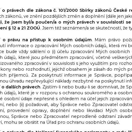
 o právech dle zákona č. 101/2000 Sbírky zákonů České r
ch zákonů, ve znění pozdějších změn a doplnění (dále jen ja
ji, že jsem byl/a poučen/a o mých právech v souvislosti 
ení § 12 a 21 ZOOÚ
. Jsem též seznámen/a se skutečností, že 
 o právu na přístup k osobním údajům
. Mám právo požá
utí informace o zpracování Mých osobních údajů, která mi
e bude vždy sdělení o (i) účelu zpracování Mých osobních úd
 údajů, které jsou předmětem zpracování, včetně veškerých d
zovaného zpracování v souvislosti s jeho využitím pro rozhod
úkony nebo rozhodnutí, jejichž obsahem je zásah do mých prá
iích příjemců. Za poskytnutí informace je Správce, popří
nou úhradu nepřevyšující náklady nezbytné na poskytnutí in
 o dalších právech
. Zjistím-li nebo budu-li se domnívat, že
h údajů, které je v rozporu s ochranou soukromého a osob
 Mé osobní údaje nepřesné s ohledem na účel jejich zpracová
ní, nebo (ii) požadovat, aby Správce nebo Zpracovatel odstr
ní, provedení opravy, doplnění nebo likvidaci Mých osobn
nou, Správce nebo Zpracovatel neprodleně odstraní závadn
í, mohu se obrátit na Úřad pro ochranu osobních údajů.