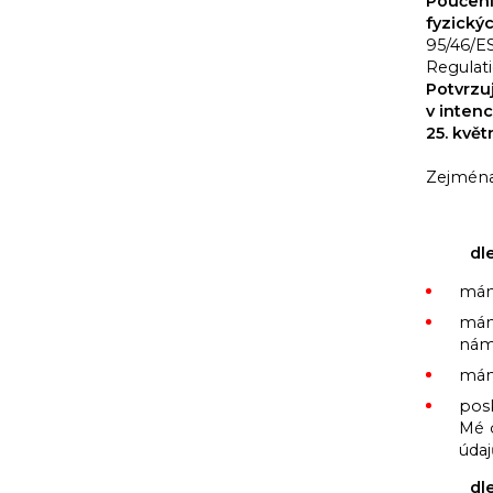
Poučení
fyzický
95/46/ES
Regulat
Potvrzu
v intenc
25. květ
Zejména
dl
mám
mám
námi
mám
pos
Mé 
údaj
dl