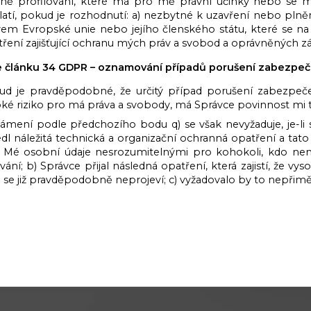
tně profilování, které má pro mě právní účinky nebo 
latí, pokud je rozhodnutí: a) nezbytné k uzavření nebo pl
vem Evropské unie nebo jejího členského státu, které se na
ření zajišťující ochranu mých práv a svobod a oprávněných 
e článku 34 GDPR – oznamování případů porušení zabezpeč
ud je pravděpodobné, že určitý případ porušení zabezpeč
oké riziko pro má práva a svobody, má Správce povinnost mi
ámení podle předchozího bodu q) se však nevyžaduje, je-li 
dl náležitá technická a organizační ochranná opatření a tato 
o Mé osobní údaje nesrozumitelnými pro kohokoli, kdo není
ování; b) Správce přijal následná opatření, která zajistí, že 
 se již pravděpodobně neprojeví; c) vyžadovalo by to nepřiměř