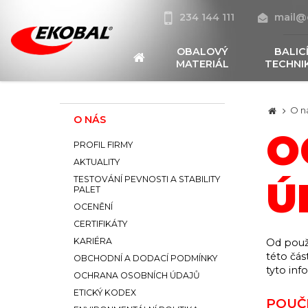
234 144 111
mail@
OBALOVÝ
BALIC
MATERIÁL
TECHNI
O n
O NÁS
O
PROFIL FIRMY
AKTUALITY
TESTOVÁNÍ PEVNOSTI A STABILITY
Ú
PALET
OCENĚNÍ
CERTIFIKÁTY
KARIÉRA
Od použi
této čás
OBCHODNÍ A DODACÍ PODMÍNKY
tyto inf
OCHRANA OSOBNÍCH ÚDAJŮ
ETICKÝ KODEX
POUČ