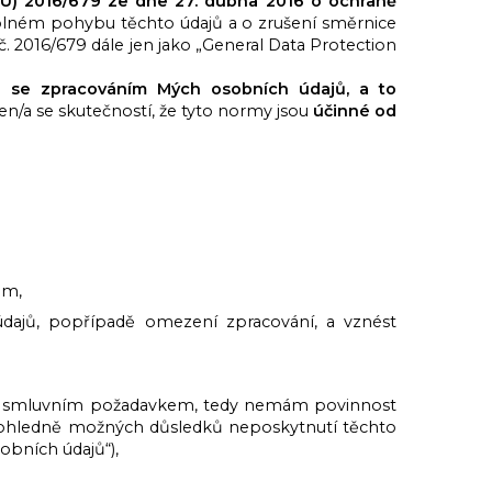
EU) 2016/679 ze dne 27. dubna 2016 o ochraně
lném pohybu těchto údajů a o zrušení směrnice
. 2016/679 dále jen jako „General Data Protection
ti se zpracováním Mých osobních údajů, a to
n/a se skutečností, že tyto normy jsou
účinné od
ům,
jů, popřípadě omezení zpracování, a vznést
ni smluvním požadavkem, tedy nemám povinnost
a ohledně možných důsledků neposkytnutí těchto
obních údajů“),