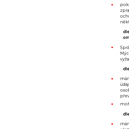
pok
zpr
och
někt
dl
om
Spr
Mýc
vyža
dl
mám
údaj
oso
pře
moh
dl
mám