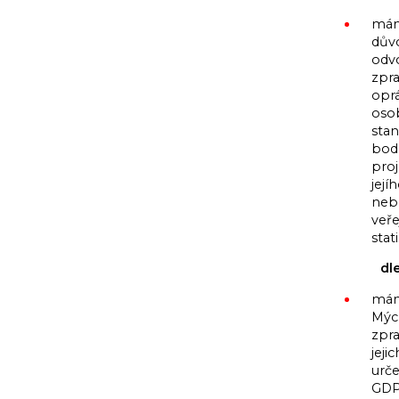
mám
důvo
odv
zpra
opr
oso
stan
bod
proj
jej
neb
veře
stat
dl
mám 
Mýc
zpr
jeji
urče
GDP