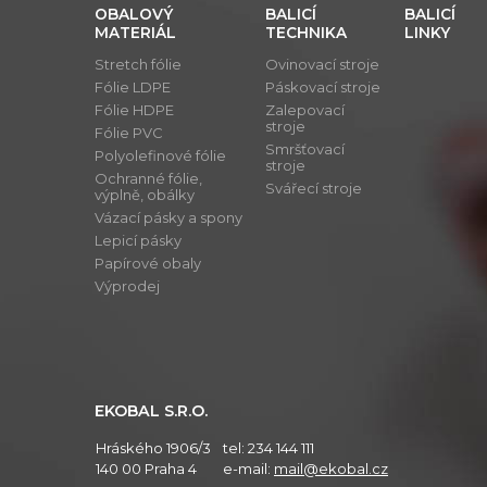
OBALOVÝ
BALICÍ
BALICÍ
MATERIÁL
TECHNIKA
LINKY
Stretch fólie
Ovinovací stroje
Fólie LDPE
Páskovací stroje
Fólie HDPE
Zalepovací
stroje
Fólie PVC
Smršťovací
Polyolefinové fólie
stroje
Ochranné fólie,
Svářecí stroje
výplně, obálky
Vázací pásky a spony
Lepicí pásky
Papírové obaly
Výprodej
EKOBAL S.R.O.
Hráského 1906/3
tel:
234 144 111
140 00 Praha 4
e-mail:
mail@ekobal.cz