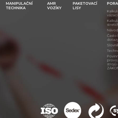
MANIPULAČNÍ
AMR
PAKETOVACÍ
PORA
TECHNIKA
VOZÍKY
LISY
Kalkul
vázac
Kalkul
stretch
Návod j
Často
dotaz
Slovn
Techn
Povinn
provo
stroj
ZÁKO