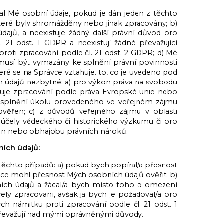
 Mé osobní údaje, pokud je dán jeden z těchto
které byly shromážděny nebo jinak zpracovány; b)
ajů, a neexistuje žádný další právní důvod pro
. 21 odst. 1 GDPR a neexistují žádné převažující
oti zpracování podle čl. 21 odst. 2 GDPR; d) Mé
musí být vymazány ke splnění právní povinnosti
eré se na Správce vztahuje. to, co je uvedeno pod
h údajů nezbytné: a) pro výkon práva na svobodu
aduje zpracování podle práva Evropské unie nebo
ro splnění úkolu provedeného ve veřejném zájmu
věřen; c) z důvodů veřejného zájmu v oblasti
o účely vědeckého či historického výzkumu či pro
výkon nebo obhajobu právních nároků.
ních údajů:
těchto případů: a) pokud bych popíral/a přesnost
ce mohl přesnost Mých osobních údajů ověřit; b)
ních údajů a žádal/a bych místo toho o omezení
čely zpracování, avšak já bych je požadoval/a pro
ch námitku proti zpracování podle čl. 21 odst. 1
evažují nad mými oprávněnými důvody.