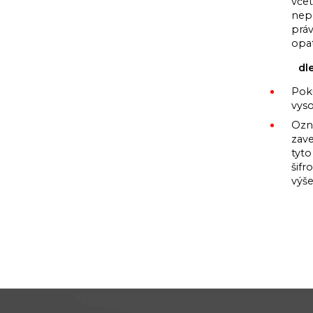
vče
nep
prá
opat
dl
Pok
vys
Ozn
zave
tyt
šifr
výše