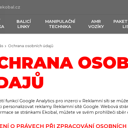
ekobal.cz
Í
BALICÍ
MANIPULAČNÍ
AMR
PAKET
KA
LINKY
TECHNIKA
VOZÍKY
LI
ás
Ochrana osobních údajů
CHRANA OSOB
DAJŮ
tí funkcí Google Analytics pro inzerci v Reklamní síti se mů
ti personalizovat reklamy Reklamní sítě Google. Webová strá
ormace se stránkami Ekobal, můžete ve svém prohlížeči sběr 
ENÍ O PRÁVECH PŘI ZPRACOVÁNÍ OSOBNÍCH