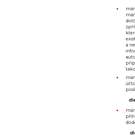
mám
mám
dot
zpř
kter
exi
a ne
inf
auto
pří
tak
mám
účt
posk
dl
mám
při
dod
dl