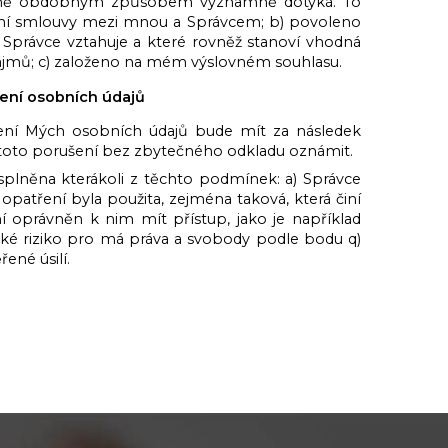
se mě obdobným způsobem významně dotýká. To
nění smlouvy mezi mnou a Správcem; b) povoleno
 Správce vztahuje a které rovněž stanoví vhodná
zájmů; c) založeno na mém výslovném souhlasu.
ení osobních údajů
ení Mých osobních údajů bude mít za následek
 toto porušení bez zbytečného odkladu oznámit.
splněna kterákoli z těchto podmínek: a) Správce
opatření byla použita, zejména taková, která činí
 oprávněn k nim mít přístup, jako je například
vysoké riziko pro má práva a svobody podle bodu q)
ené úsilí.