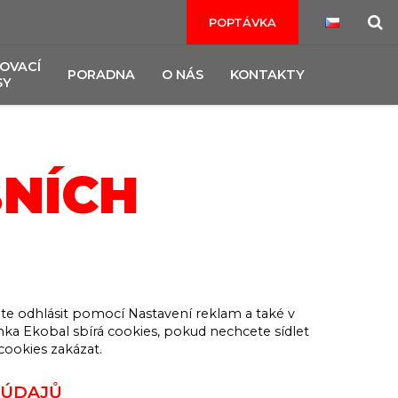
POPTÁVKA
OVACÍ
PORADNA
O NÁS
KONTAKTY
SY
NÍCH
žete odhlásit pomocí Nastavení reklam a také v
nka Ekobal sbírá cookies, pokud nechcete sídlet
cookies zakázat.
 ÚDAJŮ