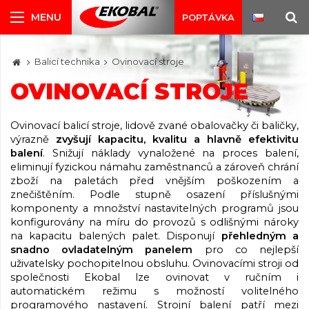
POPTÁVKA
Balicí technika
Ovinovací stroje
OVINOVACÍ STROJE
Ovinovací balicí stroje, lidově zvané obalovačky či baličky,
výrazně
zvyšují kapacitu, kvalitu a hlavně efektivitu
balení
. Snižují náklady vynaložené na proces balení,
eliminují fyzickou námahu zaměstnanců a zároveň chrání
zboží na paletách před vnějším poškozením a
znečištěním. Podle stupně osazení příslušnými
komponenty a množství nastavitelných programů jsou
konfigurovány na míru do provozů s odlišnými nároky
na kapacitu balených palet. Disponují
přehledným a
snadno ovladatelným panelem
pro co nejlepší
uživatelsky pochopitelnou obsluhu. Ovinovacími stroji od
společnosti Ekobal lze ovinovat v ručním i
automatickém režimu s možností volitelného
programového nastavení. Strojní balení patří mezi