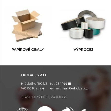
PAPÍROVÉ OBALY
VÝPRODEJ
EKOBAL S.R.O.
Hráského 1906/3
tel:
234 144 111
140 00 Praha 4
e-mail:
mail@ekobal.cz
IČ: 49616625, DIČ: CZ49616625