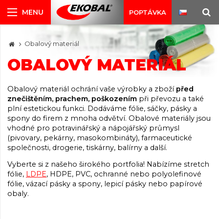
POPTÁVKA
Obalový materiál
OBALOVÝ MATERIÁL
Obalový materiál ochrání vaše výrobky a zboží
před
znečištěním, prachem, poškozením
při převozu a také
plní estetickou funkci. Dodáváme fólie, sáčky, pásky a
spony do firem z mnoha odvětví. Obalové materiály jsou
vhodné pro potravinářský a nápojářský průmysl
(pivovary, pekárny, masokombináty), farmaceutické
společnosti, drogerie, tiskárny, balírny a další.
Vyberte si z našeho širokého portfolia! Nabízíme stretch
fólie,
LDPE
, HDPE, PVC, ochranné nebo polyolefinové
fólie, vázací pásky a spony, lepicí pásky nebo papírové
obaly.