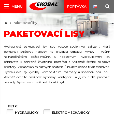
POPTÁVKA
Paketovací lisy
PAKETOVACÍ LISY
Hydraulické paketovací lisy jsou vysoce spolehlivá zařízení, která
pomáhají snižovat náklady na likvidaci odpadu. Vyhoví i vašim
nejnáročnějším požadavkům. S nabízenými hydraulickými lisy
přispíváte k ochraně životního prostředí a výrazně šetříte skladové
prostory. Zpracováním různých materiálů budete odpad třídit efektivně.
Hydraulické lisy vynikají kompaktními rozměry a snadnou obsluhou.
Rovněž oceníte možnost výměny kontejneru a jejich nízké provozní
náklady. Vyberte si z naší pestré nabídky!
FILTR:
HYDRAULICKÝ
ELEKTROMECHANICKÝ