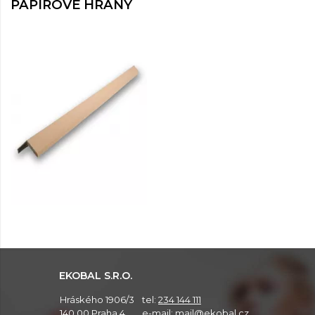
PAPÍROVÉ HRANY
EKOBAL S.R.O.
Hráského 1906/3
tel:
234 144 111
140 00 Praha 4
e-mail:
mail@ekobal.cz