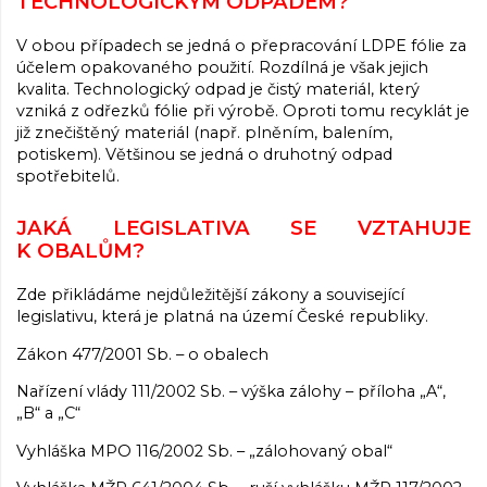
TECHNOLOGICKÝM ODPADEM?
V obou případech se jedná o přepracování LDPE fólie za
účelem opakovaného použití. Rozdílná je však jejich
kvalita. Technologický odpad je čistý materiál, který
vzniká z odřezků fólie při výrobě. Oproti tomu recyklát je
již znečištěný materiál (např. plněním, balením,
potiskem). Většinou se jedná o druhotný odpad
spotřebitelů.
JAKÁ LEGISLATIVA SE VZTAHUJE
K OBALŮM?
Zde přikládáme nejdůležitější zákony a související
legislativu, která je platná na území České republiky.
Zákon 477/2001 Sb. – o obalech
Nařízení vlády 111/2002 Sb. – výška zálohy – příloha „A“,
„B“ a „C“
Vyhláška MPO 116/2002 Sb. – „zálohovaný obal“