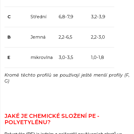
C
Střední
6,8-7,9
3,2-3,9
B
Jemná
2,2-6,5
2,2-3,0
E
mikrovlna
3,0-3,5
1,0-1,8
Kromě těchto profilů se používají ještě menší profily (F,
G)
JAKÉ JE CHEMICKÉ SLOŽENÍ PE -
POLYETYLÉNU?