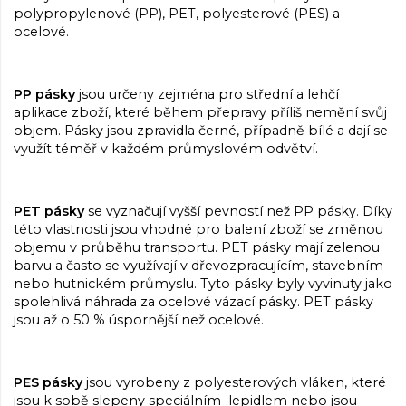
polypropylenové (PP), PET, polyesterové (PES) a
ocelové.
PP pásky
jsou určeny zejména pro střední a lehčí
aplikace zboží, které během přepravy příliš nemění svůj
objem. Pásky jsou zpravidla černé, případně bílé a dají se
využít téměř v každém průmyslovém odvětví.
PET pásky
se vyznačují vyšší pevností než PP pásky. Díky
této vlastnosti jsou vhodné pro balení zboží se změnou
objemu v průběhu transportu. PET pásky mají zelenou
barvu a často se využívají v dřevozpracujícím, stavebním
nebo hutnickém průmyslu. Tyto pásky byly vyvinuty jako
spolehlivá náhrada za ocelové vázací pásky. PET pásky
jsou až o 50 % úspornější než ocelové.
PES pásky
jsou vyrobeny z polyesterových vláken, které
jsou k sobě slepeny speciálním lepidlem nebo jsou