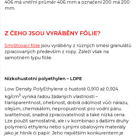
406 má vnitřní průměr 406 mm a označení 200 má 200
mm.
Z ČEHO JSOU VYRÁBĚNY FÓLIE?
Smršťovací fólie
jsou vyráběny z různých směsí granulátů
zpracovaných především z ropy. Záleží však na
samotném typu fólie.
Nízkohustotní polyethylen – LDPE
Low Density PolyEthylene o hustotě 0,910 až 0,924
3
kg/cm
vyniká řadou žádaných vlastností –
transparentnost, ohebnost, dobrá odolnost vůči nárazu,
olejům, chemikáliím, nepropustnost pro vodní páru,
svařitelnost, snadná zpracovatelnost a také nízká cena.
Lze použít samostatně, ale i v kombinaci s dalšími druhy
polymerů ethylenu nebo s jinými obalovými materiály
jako je hliník či papír. Jeho největším konkurentem je