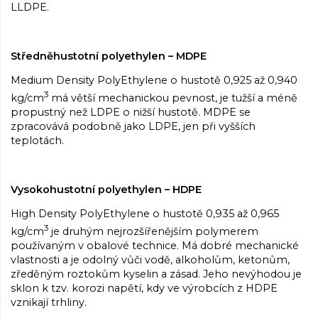
LLDPE.
Středněhustotní polyethylen – MDPE
Medium Density PolyEthylene o hustotě 0,925 až 0,940
3
kg/cm
má větší mechanickou pevnost, je tužší a méně
propustný než LDPE o nižší hustotě. MDPE se
zpracovává podobně jako LDPE, jen při vyšších
teplotách.
Vysokohustotní polyethylen – HDPE
High Density PolyEthylene o hustotě 0,935 až 0,965
3
kg/cm
je druhým nejrozšířenějším polymerem
používaným v obalové technice. Má dobré mechanické
vlastnosti a je odolný vůči vodě, alkoholům, ketonům,
zředěným roztokům kyselin a zásad. Jeho nevýhodou je
sklon k tzv. korozi napětí, kdy ve výrobcích z HDPE
vznikají trhliny.