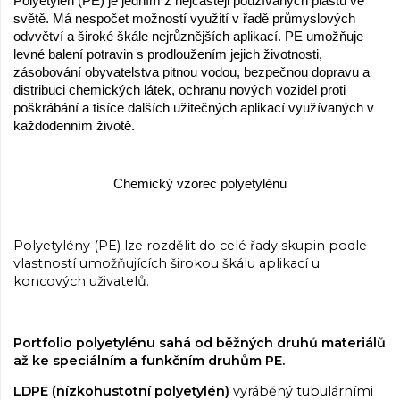
Polyetylén (PE) je jedním z nejčastěji používaných plastů ve
světě. Má nespočet možností využití v řadě průmyslových
odvvětví a široké škále nejrůznějších aplikací. PE umožňuje
levné balení potravin s prodloužením jejich životnosti,
zásobování obyvatelstva pitnou vodou, bezpečnou dopravu a
distribuci chemických látek, ochranu nových vozidel proti
poškrábání a tisíce dalších užitečných aplikací využívaných v
každodenním životě.
Chemický vzorec polyetylénu
Polyetylény (PE) lze rozdělit do celé řady skupin podle
vlastností umožňujících širokou škálu aplikací u
koncových uživatelů.
Portfolio polyetylénu sahá od běžných druhů materiálů
až ke speciálním a funkčním druhům PE.
LDPE (nízkohustotní polyetylén)
vyráběný tubulárními