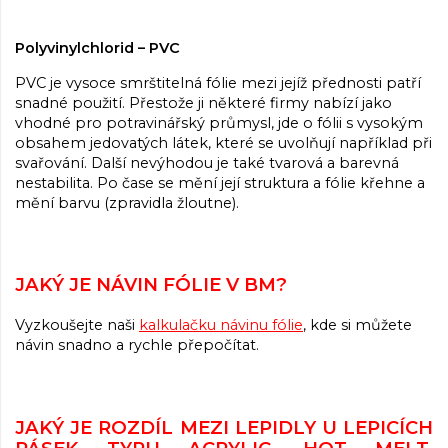
Polyvinylchlorid – PVC
PVC je vysoce smrštitelná fólie mezi jejíž přednosti patří
snadné použití. Přestože ji některé firmy nabízí jako
vhodné pro potravinářský průmysl, jde o fólii s vysokým
obsahem jedovatých látek, které se uvolňují například při
svařování. Další nevýhodou je také tvarová a barevná
nestabilita. Po čase se mění její struktura a fólie křehne a
mění barvu (zpravidla žloutne).
JAKÝ JE NÁVIN FÓLIE V BM?
Vyzkoušejte naši
kalkulačku návinu fólie
, kde si můžete
návin snadno a rychle přepočítat.
JAKÝ JE ROZDÍL MEZI LEPIDLY U LEPICÍCH