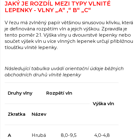
JAKÝ JE ROZDÍL MEZI TYPY VLNITÉ
LEPENKY - VLNY „A“ ,“ B“ „C“
V řezu má zvlněný papír většinou sinusovou křivku, která
je definována rozpětím vln a jejich výškou. Zpravidla je
tento poměr 2:1. Výška vlny u dvouvrstvé lepenky nebo
součet výšek vln u více vlnných lepenek určují přibližnou
tloušťku vlnité lepenky.
Následující tabulka uvádí orientační údaje běžných
obchodních druhů vlnité lepenky
Druhy vlny
Rozpětí vln
Výška vln
Zkratka
Název
A
Hrubá
8,0-9,5
4,0-4,8