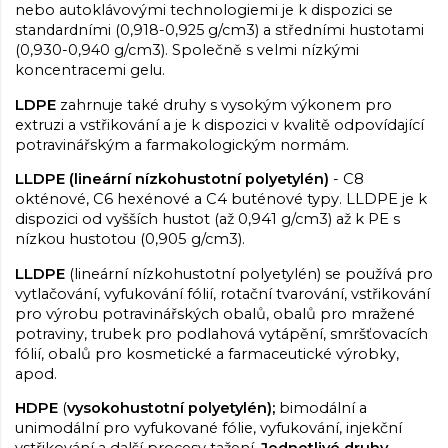
nebo autoklávovými technologiemi je k dispozici se
standardními (0,918-0,925 g/cm3) a středními hustotami
(0,930-0,940 g/cm3). Společně s velmi nízkými
koncentracemi gelu.
LDPE
zahrnuje také druhy s vysokým výkonem pro
extruzi a vstřikování a je k dispozici v kvalitě odpovídající
potravinářským a farmakologickým normám.
LLDPE (lineární nízkohustotní polyetylén)
- C8
okténové, C6 hexénové a C4 buténové typy. LLDPE je k
dispozici od vyšších hustot (až 0,941 g/cm3) až k PE s
nízkou hustotou (0,905 g/cm3).
LLDPE
(lineární nízkohustotní polyetylén) se používá pro
vytlačování, vyfukování fólií, rotační tvarování, vstřikování
pro výrobu potravinářských obalů, obalů pro mražené
potraviny, trubek pro podlahová vytápění, smršťovacích
fólií, obalů pro kosmetické a farmaceutické výrobky,
apod.
HDPE
(
vysokohustotní polyetylén);
bimodální a
unimodální pro vyfukované fólie, vyfukování, injekční
vstřikování a další procesy tažení.
Jednotlivé druhy