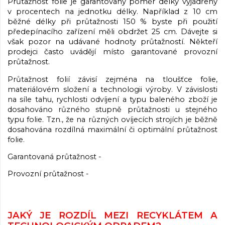
Průtažnost fólie je garantovaný poměr délky vyjádřený
v procentech na jednotku délky. Například z 10 cm
běžné délky při průtažnosti 150 % byste při použití
předepínacího zařízení měli obdržet 25 cm. Dávejte si
však pozor na udávané hodnoty průtažností. Někteří
prodejci často uvádějí místo garantované provozní
průtažnost.
Průtažnost folií závisí zejména na tloušťce folie,
materiálovém složení a technologii výroby. V závislosti
na síle tahu, rychlosti odvíjení a typu baleného zboží je
dosahováno různého stupně průtažnosti u stejného
typu folie. Tzn., že na různých ovíjecích strojích je běžně
dosahována rozdílná maximální či optimální průtažnost
folie.
Garantovaná průtažnost -
Provozní průtažnost -
JAKÝ JE ROZDÍL MEZI RECYKLÁTEM A