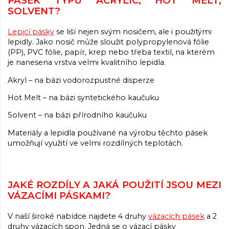
PÁSEK TYPU ACRYLIC, HOT MELT,
SOLVENT?
Lepicí pásky
se liší nejen svým nosičem, ale i použitými
lepidly. Jako nosič může sloužit polypropylenová fólie
(PP), PVC fólie, papír, krep nebo třeba textil, na kterém
je nanesena vrstva velmi kvalitního lepidla.
Akryl – na bázi vodorozpustné disperze
Hot Melt – na bázi syntetického kaučuku
Solvent – na bázi přírodního kaučuku
Materiály a lepidla používané na výrobu těchto pásek
umožňují využití ve velmi rozdílných teplotách.
JAKÉ ROZDÍLY A JAKÁ POUŽITÍ JSOU MEZI
VÁZACÍMI PÁSKAMI?
V naší široké nabídce najdete 4 druhy
vázacích pásek
a 2
druhy vázacích spon. Jedná se o vázací pásky