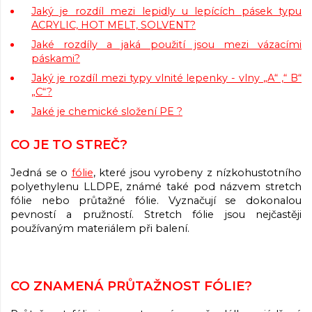
Jaký je rozdíl mezi lepidly u lepících pásek typu
ACRYLIC, HOT MELT, SOLVENT?
Jaké rozdíly a jaká použití jsou mezi vázacími
páskami?
Jaký je rozdíl mezi typy vlnité lepenky - vlny „A“ ,“ B“
„C“?
Jaké je chemické složení PE ?
CO JE TO STREČ?
Jedná se o
fólie
, které jsou vyrobeny z nízkohustotního
polyethylenu LLDPE, známé také pod názvem stretch
fólie nebo průtažné fólie. Vyznačují se dokonalou
pevností a pružností. Stretch fólie jsou nejčastěji
používaným materiálem při balení.
CO ZNAMENÁ PRŮTAŽNOST FÓLIE?