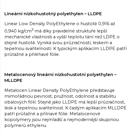
Lineární nízkohustotný polyethylen – LLDPE
Linear Low Density PolyEthylene o hustotě 0,916 až
3
0,940 kg/cm
má díky pravidelné struktuře lepší
mechanické vlastnosti a vyšší teplotu tání než LDPE o
stejné hustotě. Vyniká svou průzračností, leskem a
tepelnou svařitelností. K typickým aplikacím LLDPE patří
průtažné a přiléhavé fólie.
Metalocenový lineární nízkohustotní polyethylen –
MLLDPE
Metalocen Linear Density PolyEthylene představuje
mimořádnou pevnost, pružnost, odolnost a stabilitu
obalových fólií. Stejně jako LLDPE má lepší průzračnost,
lesk a tepelnou svařitelnost. K častým aplikacím MLLDPE
patří průtažné a přilnavé fólie. Metalocenové
kopolymery jsou nejmladší a nejmodernější skupinou
polymerů ethylenu.