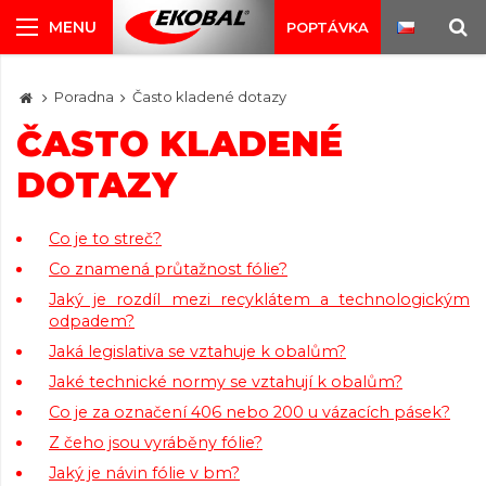
POPTÁVKA
Poradna
Často kladené dotazy
ČASTO KLADENÉ
DOTAZY
Co je to streč?
Co znamená průtažnost fólie?
Jaký je rozdíl mezi recyklátem a technologickým
odpadem?
Jaká legislativa se vztahuje k obalům?
Jaké technické normy se vztahují k obalům?
Co je za označení 406 nebo 200 u vázacích pásek?
Z čeho jsou vyráběny fólie?
Jaký je návin fólie v bm?