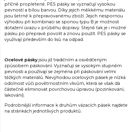
příčně propletené. PES pásky se vyznačují vysokou
pevností a bílou barvou. Díky jejich měkkému materiálu
jsou šetrné k přepravovanému zboží. Jejich nespornou
výhodou při kombinaci se sponou typu B je možnost
dotažení úvazu v průběhu dopravy. Stejně tak je i možné
pásku po přepravě povolit a znovu použít. PES pásky se
využívají především do lisů na odpad.
Ocelové pásky
jsou již tradičním a osvědčeným
způsobem páskování. Vyznačují se vysokým stupněm
pevnosti a používají se zejména při páskování velmi
těžkých materiálů. Nevýhodou ocelových pásek je nízká
odolnost vůči povětrnostním vlivům, která se však dá
částečně eliminovat povrchovou úpravou (pozinkování,
lakování).
Podrobnější informace k druhům vázacích pásek najdete
na stránkách jednotlivých produktů.