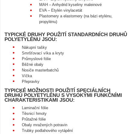
MAH – Anhydrid kyseliny maleinové
EVA – Etylén vinylacetát
Plastomery a elastomery (na bázi etylénu,
propylénu)
TYPICKÉ DRUHY POUŽITÍ STANDARDNÍCH DRUHŮ
POLYETYLÉNU JSOU:
Nákupní tašky
Smršťovací víka a kryty
Průmyslové fólie
Běžné obaly
Nosiče masterbatchů
Víčka
Přepravky
TYPICKÉ MOŽNOSTI POUŽITÍ SPECIÁLNÍCH
DRUHŮ POLYETYLÉNU S VYSOKÝMI FUNKČNÍMI
CHARAKTERISTIKAMI JSOU:
Laminační fólie
Těsnicí hmoty
Průtažné fólie
Obaly mražených potravin
Trubky podlahového vytápění