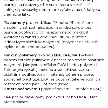
HDPE
jsou nabízeny s UV stabilizací a s certifikací
splňující požadavky norem pro vyfukované nádoby na
chemické látky.
Plastomery
pro modifikaci PE nebo PP slouží pro
zlepšení vlastností, jako jsou například schopnost
těsnění, odolnost proti nárazům nebo měkkost.
Plastomery zahrnují celou řadu druhů, hustot a
jednotlivých složek kopolymerů (polymer na základě
etylén-okténu nebo buténu).
Funkční polymery
jako jsou
EEA, EAA, MAH
vytvářejí
během extruze přilnavost k bariérním vrstvám ostatních
polymerů, jako jsou například EVOH nebo polyamid.
Tato pojiva vytvářejí pevnou a spolehlivou vazbu i s
ostatními podkladovými materiály během procesu
společného extruze. EAA lze používat také ve vodních
roztocích nebo jako Hot melt (navíc
k
metalocénovému
polyolefinovému Hot Melt pojivu).
EVA
pro přípravu pěny, pro extruzi nebo HMA – Hot
Melt Aplikace.