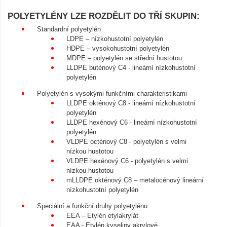
POLYETYLÉNY LZE ROZDĚLIT DO TŘÍ SKUPIN:
Standardní polyetylén
LDPE – nízkohustotní polyetylén
HDPE – vysokohustotní polyetylén
MDPE – polyetylén se střední hustotou
LLDPE buténový C4 - lineární nízkohustotní
polyetylén
Polyetylén s vysokými funkčními charakteristikami
LLDPE okténový C8 - lineární nízkohustotní
polyetylén
LLDPE hexénový C6 - lineární nízkohustotní
polyetylén
VLDPE octénový C8 - polyetylén s velmi
nízkou hustotou
VLDPE hexénový C6 - polyetylén s velmi
nízkou hustotou
mLLDPE okténový C8 – metalocénový lineární
nízkohustotní polyetylén
Speciální a funkční druhy polyetylénu
EEA – Etylén etylakrylát
EAA - Etylén kyseliny akrylové