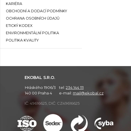
KARIÉRA
OBCHODNÍ A DODACÍ PODMÍNKY
OCHRANA OSOBNÍCH ÚDAJŮ
ETICKÝ KODEX
ENVIRONMENTÁLNÍ POLITIKA
POLITIKA KVALITY
EKOBAL S.R.O.
Hráského 1906/3
tel:
234 144 111
140 00 Praha 4
e-mail:
mail@ekobal.cz
IČ: 49616625, DIČ: CZ49616625