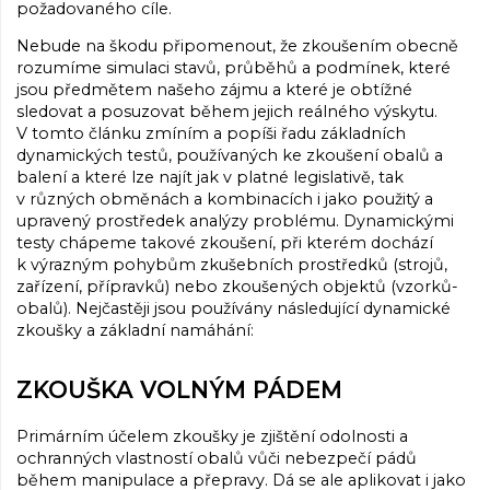
požadovaného cíle.
Nebude na škodu připomenout, že zkoušením obecně
rozumíme simulaci stavů, průběhů a podmínek, které
jsou předmětem našeho zájmu a které je obtížné
sledovat a posuzovat během jejich reálného výskytu.
V tomto článku zmíním a popíši řadu základních
dynamických testů, používaných ke zkoušení obalů a
balení a které lze najít jak v platné legislativě, tak
v různých obměnách a kombinacích i jako použitý a
upravený prostředek analýzy problému. Dynamickými
testy chápeme takové zkoušení, při kterém dochází
k výrazným pohybům zkušebních prostředků (strojů,
zařízení, přípravků) nebo zkoušených objektů (vzorků-
obalů). Nejčastěji jsou používány následující dynamické
zkoušky a základní namáhání:
ZKOUŠKA VOLNÝM PÁDEM
Primárním účelem zkoušky je zjištění odolnosti a
ochranných vlastností obalů vůči nebezpečí pádů
během manipulace a přepravy. Dá se ale aplikovat i jako