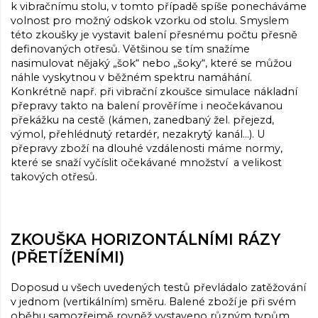
k vibračnímu stolu, v tomto případě spíše ponecháváme
volnost pro možný odskok vzorku od stolu. Smyslem
této zkoušky je vystavit balení přesnému počtu přesně
definovaných otřesů. Většinou se tím snažíme
nasimulovat nějaký „šok“ nebo „šoky“, které se můžou
náhle vyskytnou v běžném spektru namáhání.
Konkrétně např. při vibrační zkoušce simulace nákladní
přepravy takto na balení prověříme i neočekávanou
překážku na cestě (kámen, zanedbaný žel. přejezd,
výmol, přehlédnutý retardér, nezakrytý kanál…). U
přepravy zboží na dlouhé vzdálenosti máme normy,
které se snaží vyčíslit očekávané množství a velikost
takových otřesů.
ZKOUŠKA HORIZONTÁLNÍMI RÁZY
(PŘETÍŽENÍMI)
Doposud u všech uvedených testů převládalo zatěžování
v jednom (vertikálním) směru. Balené zboží je při svém
oběhu samozřejmě rovněž vystaveno různým typům