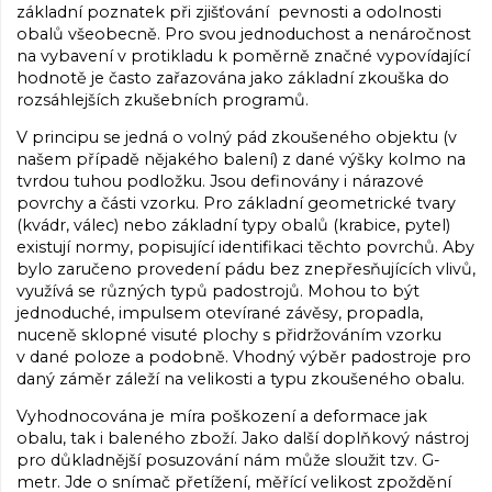
základní poznatek při zjišťování pevnosti a odolnosti
obalů všeobecně. Pro svou jednoduchost a nenáročnost
na vybavení v protikladu k poměrně značné vypovídající
hodnotě je často zařazována jako základní zkouška do
rozsáhlejších zkušebních programů.
V principu se jedná o volný pád zkoušeného objektu (v
našem případě nějakého balení) z dané výšky kolmo na
tvrdou tuhou podložku. Jsou definovány i nárazové
povrchy a části vzorku. Pro základní geometrické tvary
(kvádr, válec) nebo základní typy obalů (krabice, pytel)
existují normy, popisující identifikaci těchto povrchů. Aby
bylo zaručeno provedení pádu bez znepřesňujících vlivů,
využívá se různých typů padostrojů. Mohou to být
jednoduché, impulsem otevírané závěsy, propadla,
nuceně sklopné visuté plochy s přidržováním vzorku
v dané poloze a podobně. Vhodný výběr padostroje pro
daný záměr záleží na velikosti a typu zkoušeného obalu.
Vyhodnocována je míra poškození a deformace jak
obalu, tak i baleného zboží. Jako další doplňkový nástroj
pro důkladnější posuzování nám může sloužit tzv. G-
metr. Jde o snímač přetížení, měřící velikost zpoždění