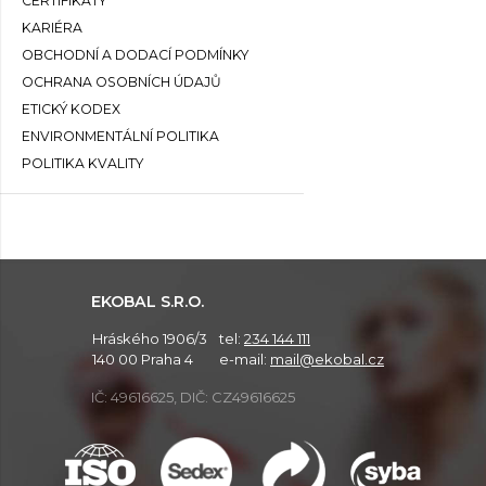
CERTIFIKÁTY
KARIÉRA
OBCHODNÍ A DODACÍ PODMÍNKY
OCHRANA OSOBNÍCH ÚDAJŮ
ETICKÝ KODEX
ENVIRONMENTÁLNÍ POLITIKA
POLITIKA KVALITY
EKOBAL S.R.O.
Hráského 1906/3
tel:
234 144 111
140 00 Praha 4
e-mail:
mail@ekobal.cz
IČ: 49616625, DIČ: CZ49616625