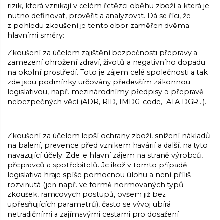
rizik, která vznikají v celém řetězci oběhu zboží a která je
nutno definovat, prověřit a analyzovat. Dá se říci, že
z pohledu zkoušení je tento obor zaměřen dvěma
hlavními směry:
Zkoušení za účelem zajištění bezpečnosti přepravy a
zamezení ohrožení zdraví, životů a negativního dopadu
na okolní prostředí. Toto je zájem celé společnosti a tak
zde jsou podmínky určovány především zákonnou
legislativou, např. mezinárodnímy předpisy o přepravě
nebezpečných věcí (ADR, RID, IMDG-code, IATA DGR…).
Zkoušení za účelem lepší ochrany zboží, snížení nákladů
na balení, prevence před vznikem havárií a další, na tyto
navazující účely. Zde je hlavní zájem na straně výrobců,
přepravců a spotřebitelů. Jelikož v tomto případě
legislativa hraje spíše pomocnou úlohu a není příliš
rozvinutá (jen např. ve formě normovaných typů
zkoušek, rámcových postupů, ovšem již bez
upřesňujících parametrů), často se vývoj ubírá
netradičními a zajímavými cestami pro dosažení