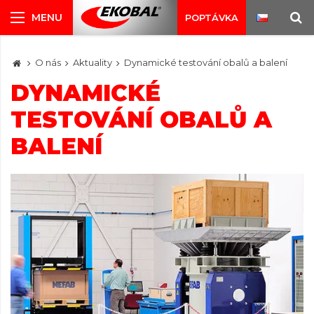
POPTÁVKA
O nás
Aktuality
Dynamické testování obalů a balení
DYNAMICKÉ
TESTOVÁNÍ OBALŮ A
BALENÍ