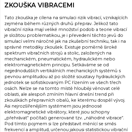
ZKOUŠKA VIBRACEMI
Tato zkouška je cílena na simulaci rizik vibrací, vznikajících
zejména během různých druhů přeprav. Jelikož tato
vibrační rizika mají veliké množství podob a teorie vibrací
je složitou problematikou, je i převedení těchto jevů do
simulací velmi náročné jak na zkušební techniku, tak i na
správné metodiky zkoušek. Existuje poměrně široké
spektrum vibračních strojů a stolic, založených na
mechanickém, pneumatickém, hydraulickém nebo
elektromagnetickém principu. Setkáváme se od
nejjednodušších vertikálních mechanických systémů s
pevnou amplitudou až po složité soustavy hydraulických
jednotek se sofistikovaným PC řízením ve všech třech
osách. Nelze se na tomto místě hlouběji věnovat celé
oblasti, ale alespoň zmíním hlavní dnešní trend při
zkouškách přepravních obalů, ke kterému dospěl vývoj.
Asi nejrozšířenějším systémem jsou jednoosé
elektromagnetické vibrátory, které jsou schopny
„přehrávat“ počítači generované tzv. „náhodné vibrace“.
Pod tímto pojmem si lze představit měnící se směs
frekvencí a amplitud, určenou jakousi statistickou vibrační