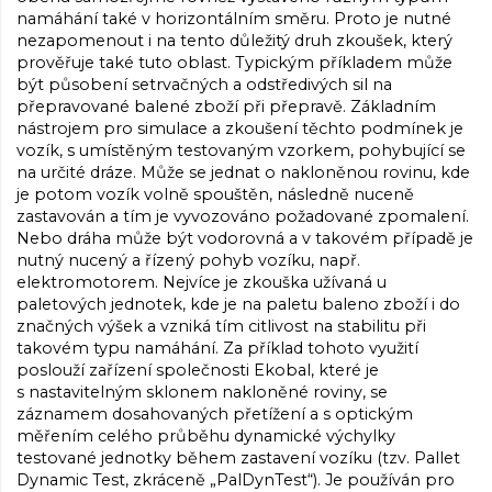
namáhání také v horizontálním směru. Proto je nutné
nezapomenout i na tento důležitý druh zkoušek, který
prověřuje také tuto oblast. Typickým příkladem může
být působení setrvačných a odstředivých sil na
přepravované balené zboží při přepravě. Základním
nástrojem pro simulace a zkoušení těchto podmínek je
vozík, s umístěným testovaným vzorkem, pohybující se
na určité dráze. Může se jednat o nakloněnou rovinu, kde
je potom vozík volně spouštěn, následně nuceně
zastavován a tím je vyvozováno požadované zpomalení.
Nebo dráha může být vodorovná a v takovém případě je
nutný nucený a řízený pohyb vozíku, např.
elektromotorem. Nejvíce je zkouška užívaná u
paletových jednotek, kde je na paletu baleno zboží i do
značných výšek a vzniká tím citlivost na stabilitu při
takovém typu namáhání. Za příklad tohoto využití
poslouží zařízení společnosti Ekobal, které je
s nastavitelným sklonem nakloněné roviny, se
záznamem dosahovaných přetížení a s optickým
měřením celého průběhu dynamické výchylky
testované jednotky během zastavení vozíku (tzv. Pallet
Dynamic Test, zkráceně „PalDynTest“). Je používán pro