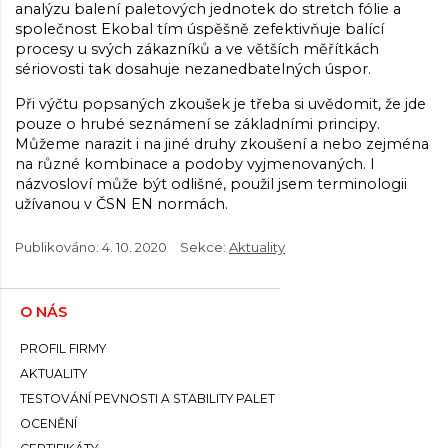
analýzu balení paletových jednotek do stretch fólie a
společnost Ekobal tím úspěšně zefektivňuje balící
procesy u svých zákazníků a ve větších měřítkách
sériovosti tak dosahuje nezanedbatelných úspor.
Při výčtu popsaných zkoušek je třeba si uvědomit, že jde
pouze o hrubé seznámení se základními principy.
Můžeme narazit i na jiné druhy zkoušení a nebo zejména
na různé kombinace a podoby vyjmenovaných. I
názvosloví může být odlišné, použil jsem terminologii
užívanou v ČSN EN normách.
Publikováno:
4. 10. 2020
Sekce:
Aktuality
O NÁS
PROFIL FIRMY
AKTUALITY
TESTOVÁNÍ PEVNOSTI A STABILITY PALET
OCENĚNÍ