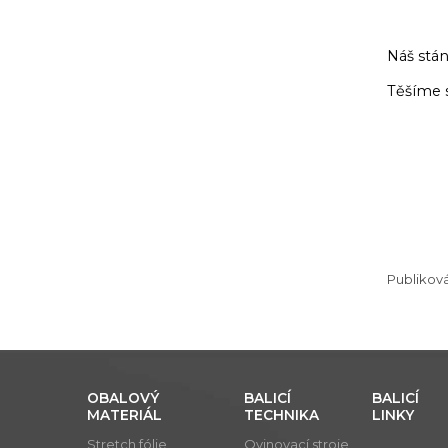
Náš stán
Těšíme 
Publikov
OBALOVÝ
BALICÍ
BALICÍ
MATERIÁL
TECHNIKA
LINKY
Stretch fólie
Ovinovací stroje