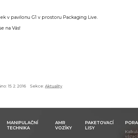
ek v pavilonu G1 v prostoru Packaging Live.
se na Vás!
áno:
15. 2. 2016
Sekce:
Aktuality
MANIPULAČNÍ
AMR
PAKETOVACÍ
PORA
TECHNIKA
VOZÍKY
LISY
Kalkul
vázac