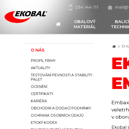
234 144 111
mail@
OBALOVÝ
BALIC
MATERIÁL
TECHNI
O n
O NÁS
E
PROFIL FIRMY
AKTUALITY
TESTOVÁNÍ PEVNOSTI A STABILITY
E
PALET
OCENĚNÍ
CERTIFIKÁTY
KARIÉRA
EmbaxP
OBCHODNÍ A DODACÍ PODMÍNKY
veletr
OCHRANA OSOBNÍCH ÚDAJŮ
v obor
ETICKÝ KODEX
Ekobal s