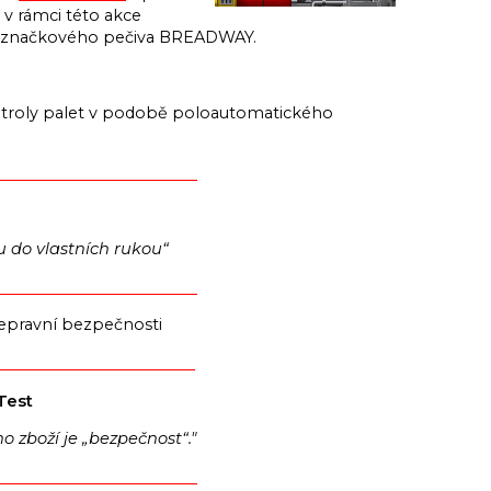
t v rámci této akce
vozu značkového pečiva BREADWAY.
kontroly palet v podobě poloautomatického
u do vlastních rukou“
přepravní bezpečnosti
Test
 zboží je „bezpečnost“."