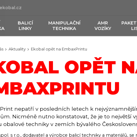
ekobal.cz
Í
BALICÍ
MANIPULAČNÍ
AMR
PAKET
KA
LINKY
TECHNIKA
VOZÍKY
LI
ás
Aktuality
Ekobal opět na EmbaxPrintu
KOBAL OPĚT 
MBAXPRINTU
rint nepatří v posledních letech k nejvýznamněj
hům. Nicméně nutno konstatovat, že je to největší v
u obalové techniky v zemích bývalého Českosloven
pol. s r.o., dodavatel a výrobce balicí techniky a materiálů, se