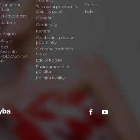
Aktuality
átor návinu
Servis
Testování pevnosti a
 fólií
stability palet
Lidé
ak zvolit stroj
Ocenění
 kladené
Certifikáty
y
Kariéra
ík pojmů
Obchodní a dodací
ologie
podmínky
osti
Ochrana osobních
zovatelů
údajů
ů – ODKAZY NA
Etický kodex
NY
Environmentální
politika
Politika kvality