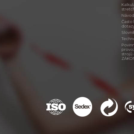
Kalkul
stretch
Návod j
Často
dotaz
Slovn
Techn
Povinn
provo
stroj
ZÁKO