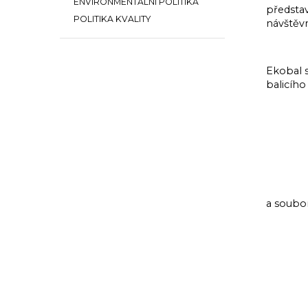
ENVIRONMENTÁLNÍ POLITIKA
předsta
POLITIKA KVALITY
návštěvn
Ekobal s
balicího
a soubor