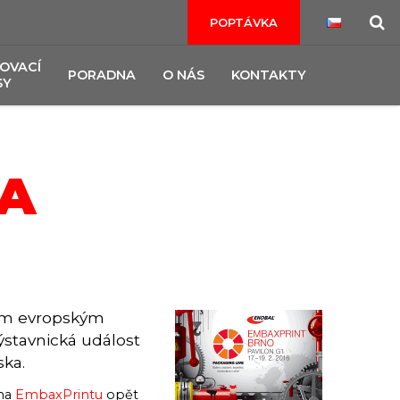
POPTÁVKA
OVACÍ
PORADNA
O NÁS
KONTAKTY
SY
NA
ším evropským
ýstavnická událost
ska.
 na
EmbaxPrintu
opět