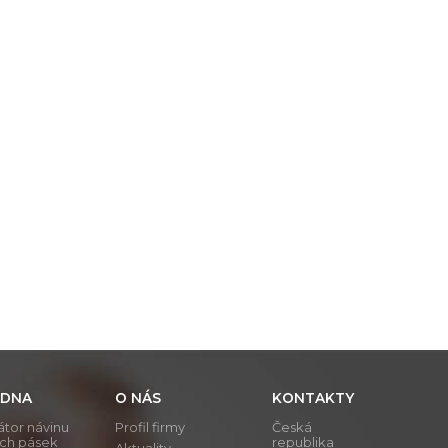
DNA
O NÁS
KONTAKTY
átor návinu
Profil firmy
Česká
ích pásek
republika