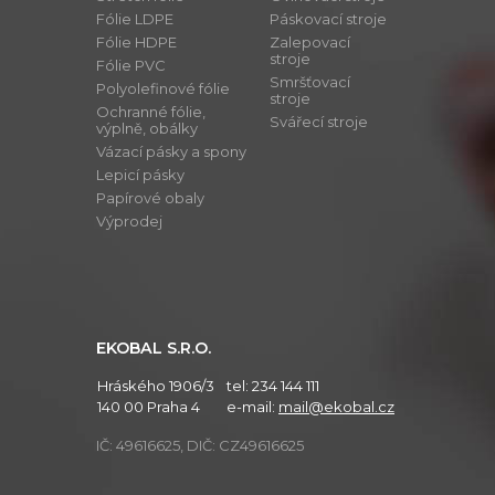
Fólie LDPE
Páskovací stroje
Fólie HDPE
Zalepovací
stroje
Fólie PVC
Smršťovací
Polyolefinové fólie
stroje
Ochranné fólie,
Svářecí stroje
výplně, obálky
Vázací pásky a spony
Lepicí pásky
Papírové obaly
Výprodej
EKOBAL S.R.O.
Hráského 1906/3
tel:
234 144 111
140 00 Praha 4
e-mail:
mail@ekobal.cz
IČ: 49616625, DIČ: CZ49616625