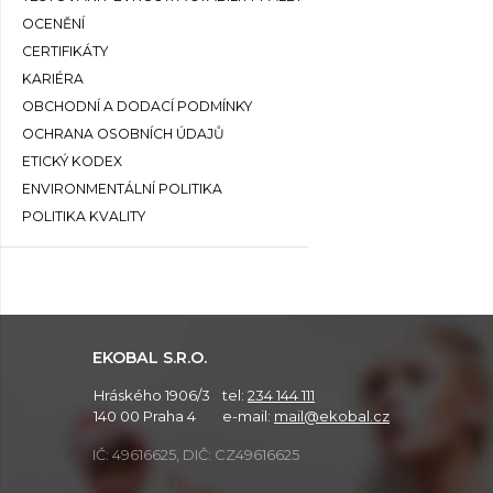
OCENĚNÍ
CERTIFIKÁTY
KARIÉRA
OBCHODNÍ A DODACÍ PODMÍNKY
OCHRANA OSOBNÍCH ÚDAJŮ
ETICKÝ KODEX
ENVIRONMENTÁLNÍ POLITIKA
POLITIKA KVALITY
EKOBAL S.R.O.
Hráského 1906/3
tel:
234 144 111
140 00 Praha 4
e-mail:
mail@ekobal.cz
IČ: 49616625, DIČ: CZ49616625