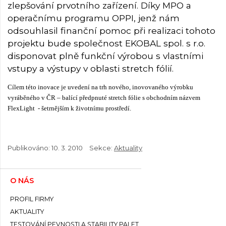
zlepšování prvotního zařízení. Díky MPO a
operačnímu programu OPPI, jenž nám
odsouhlasil finanční pomoc při realizaci tohoto
projektu bude společnost EKOBAL spol. s r.o.
disponovat plně funkční výrobou s vlastními
vstupy a výstupy v oblasti stretch fólií.
Cílem této inovace je uvedení na trh nového, inovovaného výrobku
vyráběného v ČR – balící předpnuté stretch fólie s obchodním názvem
FlexLight - šetrnějším k životnímu prostředí.
Publikováno:
10. 3. 2010
Sekce:
Aktuality
O NÁS
PROFIL FIRMY
AKTUALITY
TESTOVÁNÍ PEVNOSTI A STABILITY PALET