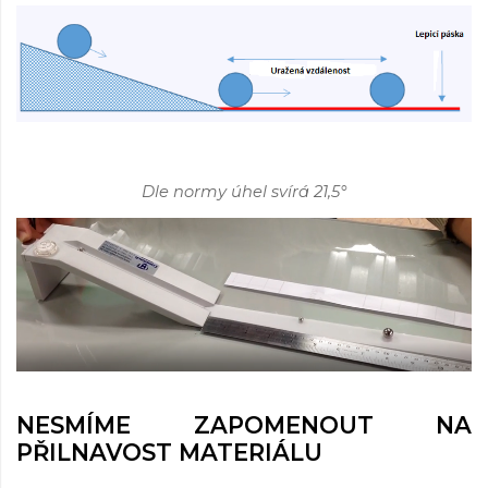
Dle normy úhel svírá 21,5°
NESMÍME ZAPOMENOUT NA
PŘILNAVOST MATERIÁLU