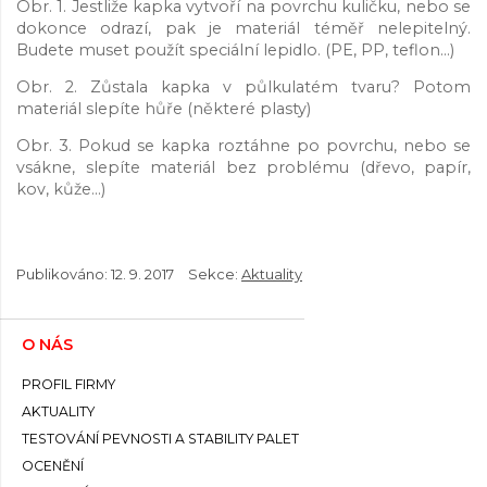
Obr. 1. Jestliže kapka vytvoří na povrchu kuličku, nebo se
dokonce odrazí, pak je materiál téměř nelepitelný.
Budete muset použít speciální lepidlo. (PE, PP, teflon...)
Obr. 2. Zůstala kapka v půlkulatém tvaru? Potom
materiál slepíte hůře (některé plasty)
Obr. 3. Pokud se kapka roztáhne po povrchu, nebo se
vsákne, slepíte materiál bez problému (dřevo, papír,
kov, kůže...)
Publikováno:
12. 9. 2017
Sekce:
Aktuality
O NÁS
PROFIL FIRMY
AKTUALITY
TESTOVÁNÍ PEVNOSTI A STABILITY PALET
OCENĚNÍ