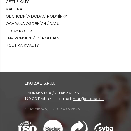
CERTIFIKÁTY
KARIÉRA
OBCHODNÍ A DODACÍ PODMÍNKY
OCHRANA OSOBNÍCH ÚDAJŮ
ETICKÝ KODEX
ENVIRONMENTÁLNÍ POLITIKA
POLITIKA KVALITY
EKOBAL S.R.O.
Hráského 1906/3
tel:
234 144 111
140 00 Praha 4
e-mail:
mail@ekobal.cz
IČ: 49616625, DIČ: CZ49616625