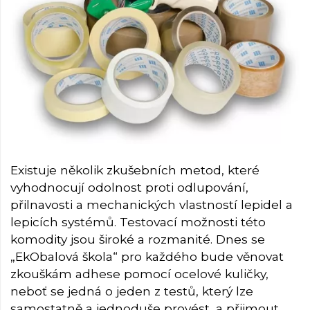
Existuje několik zkušebních metod, které
vyhodnocují odolnost proti odlupování,
přilnavosti a mechanických vlastností lepidel a
lepicích systémů. Testovací možnosti této
komodity jsou široké a rozmanité. Dnes se
„EkObalová škola“ pro každého bude věnovat
zkouškám adhese pomocí ocelové kuličky,
neboť se jedná o jeden z testů, který lze
samostatně a jednoduše provést, a přijmout