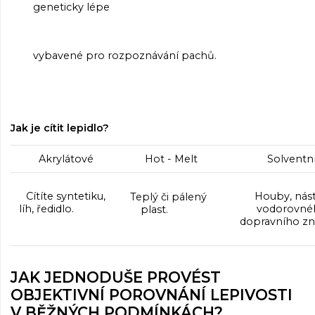
geneticky lépe
vybavené pro rozpoznávání pachů.
Jak je cítit lepidlo?
Akrylátové
Hot - Melt
Solventn
Cítíte syntetiku,
Houby, nást
Teplý či pálený
líh, ředidlo.
Ekobal
vodorovné
plast.
Ekobal
Eko
dopravního zn
Eko
JAK JEDNODUŠE PROVÉST
OBJEKTIVNÍ POROVNÁNÍ LEPIVOSTI
V BĚŽNÝCH PODMÍNKÁCH?