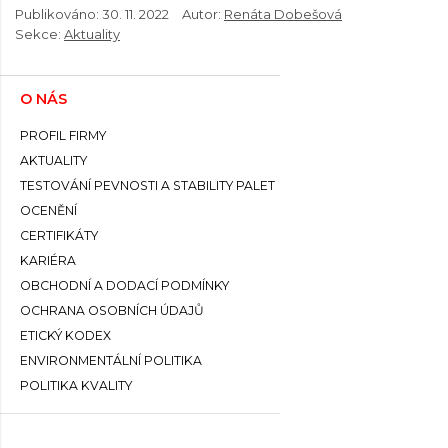
Publikováno:
30. 11. 2022
Autor:
Renáta Dobešová
Sekce:
Aktuality
O NÁS
PROFIL FIRMY
AKTUALITY
TESTOVÁNÍ PEVNOSTI A STABILITY PALET
OCENĚNÍ
CERTIFIKÁTY
KARIÉRA
OBCHODNÍ A DODACÍ PODMÍNKY
OCHRANA OSOBNÍCH ÚDAJŮ
ETICKÝ KODEX
ENVIRONMENTÁLNÍ POLITIKA
POLITIKA KVALITY