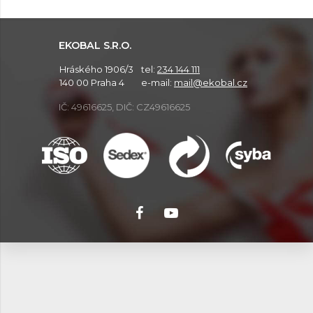
EKOBAL S.R.O.
Hráského 1906/3
tel:
234 144 111
140 00 Praha 4
e-mail:
mail@ekobal.cz
IČ: 49616625, DIČ: CZ49616625