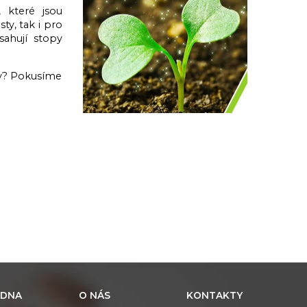
 které jsou
ty, tak i pro
sahují stopy
sty? Pokusíme
DNA
O NÁS
KONTAKTY