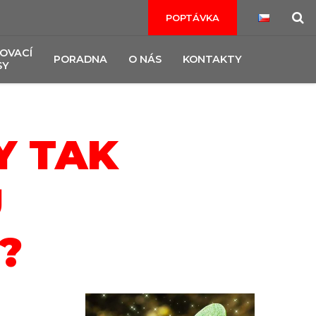
POPTÁVKA
OVACÍ
PORADNA
O NÁS
KONTAKTY
SY
Y TAK
U
?