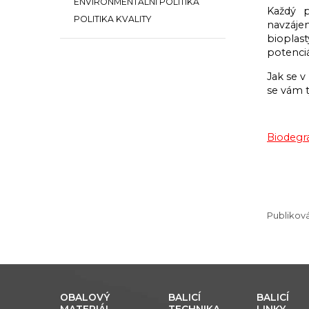
ENVIRONMENTÁLNÍ POLITIKA
Každý p
POLITIKA KVALITY
navzájem
bioplas
potenciá
Jak se v
se vám 
Biodegra
Publikov
OBALOVÝ
BALICÍ
BALICÍ