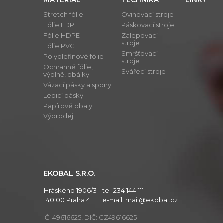
MATERIÁL
TECHNIKA
LINKY
Stretch fólie
Ovinovací stroje
Fólie LDPE
Páskovací stroje
Fólie HDPE
Zalepovací
stroje
Fólie PVC
Smršťovací
Polyolefinové fólie
stroje
Ochranné fólie,
Svářecí stroje
výplně, obálky
Vázací pásky a spony
Lepicí pásky
Papírové obaly
Výprodej
EKOBAL S.R.O.
Hráského 1906/3
tel:
234 144 111
140 00 Praha 4
e-mail:
mail@ekobal.cz
IČ: 49616625, DIČ: CZ49616625