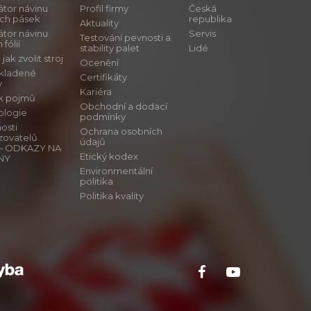
átor návinu
Profil firmy
Česká
ích pásek
republika
Aktuality
átor návinu
Servis
Testování pevnosti a
 fólií
stability palet
Lidé
ak zvolit stroj
Ocenění
 kladené
Certifikáty
y
Kariéra
ík pojmů
Obchodní a dodací
ologie
podmínky
osti
Ochrana osobních
zovatelů
údajů
ů – ODKAZY NA
Etický kodex
NY
Environmentální
politika
Politika kvality