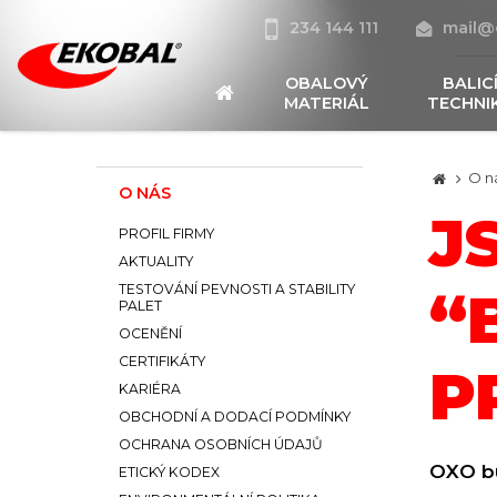
234 144 111
mail@
OBALOVÝ
BALIC
MATERIÁL
TECHNI
O n
O NÁS
J
PROFIL FIRMY
AKTUALITY
TESTOVÁNÍ PEVNOSTI A STABILITY
“
PALET
OCENĚNÍ
CERTIFIKÁTY
P
KARIÉRA
OBCHODNÍ A DODACÍ PODMÍNKY
OCHRANA OSOBNÍCH ÚDAJŮ
OXO bu
ETICKÝ KODEX