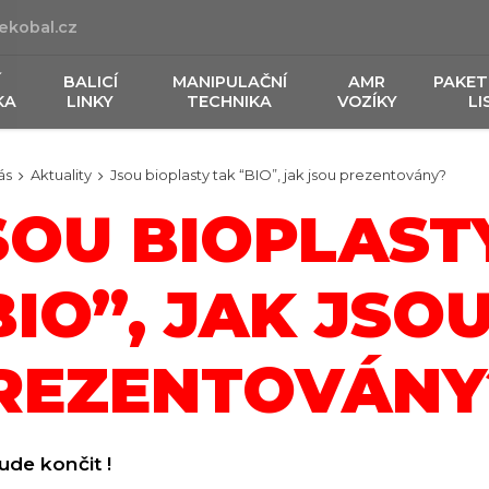
ekobal.cz
Í
BALICÍ
MANIPULAČNÍ
AMR
PAKET
KA
LINKY
TECHNIKA
VOZÍKY
LI
ás
Aktuality
Jsou bioplasty tak “BIO”, jak jsou prezentovány?
SOU BIOPLAST
BIO”, JAK JSO
REZENTOVÁNY
de končit !