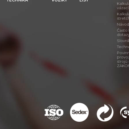
TECHNIKA
VOZÍKY
LISY
Kalkul
vázac
Kalkul
stretch
Návod j
Často
dotaz
Slovn
Techn
Povinn
provo
stroj
ZÁKO