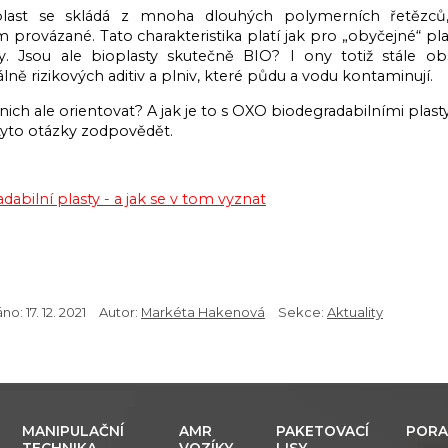
last se skládá z mnoha dlouhých polymerních řetězců,
 provázané. Tato charakteristika platí jak pro „obyčejné“ plas
ty. Jsou ale bioplasty skutečně BIO? I ony totiž stále ob
lně rizikových aditiv a plniv, které půdu a vodu kontaminují.
 nich ale orientovat? A jak je to s OXO biodegradabilními pla
tyto otázky zodpovědět.
dabilní plasty - a jak se v tom vyznat
áno:
17. 12. 2021
Autor:
Markéta Hakenová
Sekce:
Aktuality
MANIPULAČNÍ
AMR
PAKETOVACÍ
PORA