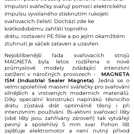
Impulsní svářečky svařují pomocí elektrického
impulsu vyvolaného stisknutím rukojeti
svařovacích čelistí. Dochází zde ke
krátkodobému zahřátí topného
drátu, roztavení PE fólie a po jejím okamžitém
ztuhnutí je sáček zataven a uzavřen.
Nejoblíbenější řada svařovacích strojů
MAGNETA byla letos rozšířena o nové
průmyslové modely zvládající intenzivní
zatížení v náročných provozech -
MAGNETA
ISM (Industrial Sealer Magneta)
. Jedná se o
velmi spolehlivé masivní svářečky pro svařování
silnějších a vrstvených moderních materiálů.
Díky speciální konstrukci napínáků těsnicího
drátu zůstává drát optimálně těsný i při
intenzivním používání. Bi-aktivní svařovací lišty
(obě lišty jsou zahřívány zároveň) tak vytvářejí
pevný a spolehlivý 5 mm svar. Pohon lišt
zajišťuje elektromotor a není nutný přívod