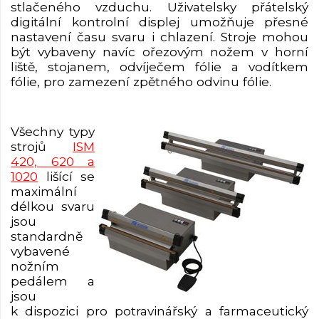
stlačeného vzduchu. Uživatelsky přátelský
digitální kontrolní displej umožňuje přesné
nastavení času svaru i chlazení. Stroje mohou
být vybaveny navíc
ořezovým nožem v horní
liště, stojanem, odvíječem fólie a vodítkem
fólie, pro zamezení zpětného odvinu fólie.
Všechny typy
strojů
ISM
420, 620 a
1020
lišící se
maximální
délkou
s
va
ru
jso
u
standardně
vybavené
nožním
pedálem a
jsou
k dispozici pro potravinářský a farmaceutický