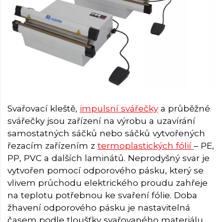
Svařovací kleště,
impulsní svářečky
a průběžné
svářečky jsou zařízení na výrobu a uzavírání
samostatných sáčků nebo sáčků vytvořených
řezacím zařízením z
termoplastických fólií
– PE,
PP, PVC a dalších laminátů. Neprodyšný svar je
vytvořen pomocí odporového pásku, který se
vlivem průchodu elektrického proudu zahřeje
na teplotu potřebnou ke svaření fólie. Doba
žhavení odporového pásku je nastavitelná
časem podle tloušťky svařovaného materiálu.