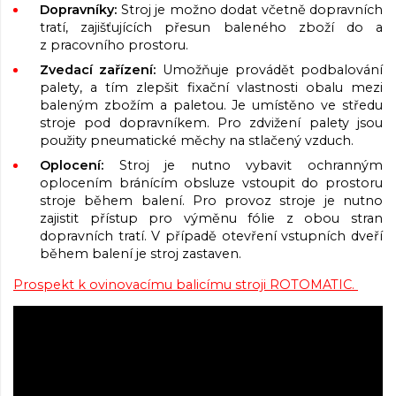
Dopravníky:
Stroj je možno dodat včetně dopravních
tratí, zajišťujících přesun baleného zboží do a
z pracovního prostoru.
Zvedací zařízení:
Umožňuje provádět podbalování
palety, a tím zlepšit fixační vlastnosti obalu mezi
baleným zbožím a paletou. Je umístěno ve středu
stroje pod dopravníkem. Pro zdvižení palety jsou
použity pneumatické měchy na stlačený vzduch.
Oplocení:
Stroj je nutno vybavit ochranným
oplocením bránícím obsluze vstoupit do prostoru
stroje během balení. Pro provoz stroje je nutno
zajistit přístup pro výměnu fólie z obou stran
dopravních tratí. V případě otevření vstupních dveří
během balení je stroj zastaven.
Prospekt k ovinovacímu balicímu stroji ROTOMATIC.