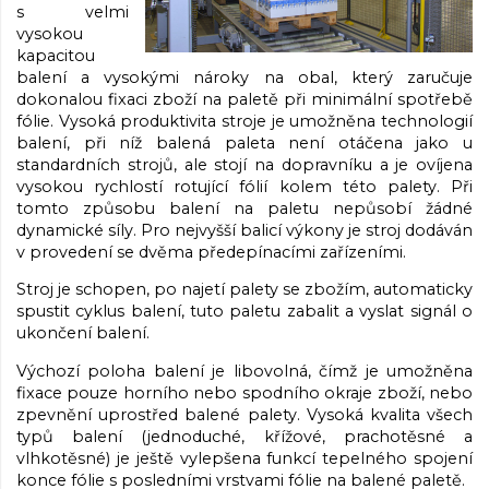
s velmi
vysokou
kapacitou
balení a vysokými nároky na obal, který zaručuje
dokonalou fixaci zboží na paletě při minimální spotřebě
fólie. Vysoká produktivita stroje je umožněna technologií
balení, při níž balená paleta není otáčena jako u
standardních strojů, ale stojí na dopravníku a je ovíjena
vysokou rychlostí rotující fólií kolem této palety. Při
tomto způsobu balení na paletu nepůsobí žádné
dynamické síly. Pro nejvyšší balicí výkony je stroj dodáván
v provedení se dvěma předepínacími zařízeními.
Stroj je schopen, po najetí palety se zbožím, automaticky
spustit cyklus balení, tuto paletu zabalit a vyslat signál o
ukončení balení.
Výchozí poloha balení je libovolná, čímž je umožněna
fixace pouze horního nebo spodního okraje zboží, nebo
zpevnění uprostřed balené palety. Vysoká kvalita všech
typů balení (jednoduché, křížové, prachotěsné a
vlhkotěsné) je ještě vylepšena funkcí tepelného spojení
konce fólie s posledními vrstvami fólie na balené paletě.