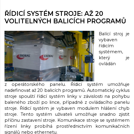
ŘÍDICÍ SYSTÉM STROJE: AŽ 20
VOLITELNÝCH BALICÍCH PROGRAMŮ
Balící stroj je
vybaven
řídicím
systémem,
který je
ovládán
z operátorského panelu. Řídicí systém umožňuje
nadefinovat až 20 balicích programů. Automatický cyklus
stroje spouští řídicí systém linky v závislosti na pohybu
baleného zboží po lince, případně z ovládacího panelu
stroje. Řídicí systém je vybaven modulem hlášení chyb
stroje. Tento systém uživateli umožňuje snadno zjistit
příčinu zastavení stroje. Komunikace stroje se systémem
řízení linky probíhá prostřednictvím komunikačních
signálů nebo ethernetu.