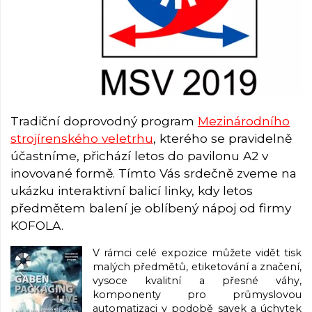
Tradiční doprovodný program
Mezinárodního
strojírenského veletrhu
, kterého se pravidelně
účastníme, přichází letos do pavilonu A2 v
inovované formě. Tímto Vás srdečně zveme na
ukázku interaktivní balicí linky, kdy letos
předmětem balení je oblíbený nápoj od firmy
KOFOLA.
V rámci celé expozice můžete vidět tisk
malých předmětů, etiketování a značení,
vysoce kvalitní a přesné váhy,
komponenty pro průmyslovou
automatizaci v podobě savek a úchytek