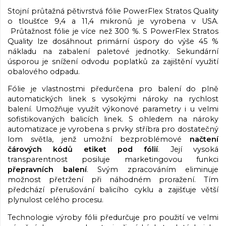
Stojní průtažná pětivrstvá fólie PowerFlex Stratos Quality
o tloušťce 9,4 a 11,4 mikronů je vyrobena v USA.
Průtažnost fólie je více než 300 %. S PowerFlex Stratos
Quality lze dosáhnout primární úspory do výše 45 %
nákladu na zabalení paletové jednotky. Sekundární
úsporou je snížení odvodu poplatků za zajištění využití
obalového odpadu.
Fólie je vlastnostmi předurčena pro balení do plně
automatických linek s vysokými nároky na rychlost
balení. Umožňuje využít výkonové parametry i u velmi
sofistikovaných balicích linek. S ohledem na nároky
automatizace je vyrobena s prvky stříbra pro dostatečný
lom světla, jenž umožní bezproblémové
načtení
čárových kódů etiket pod fólií
. Její vysoká
transparentnost posiluje marketingovou funkci
přepravních balení
. Svým zpracováním eliminuje
možnost přetržení při náhodném proražení. Tím
předchází přerušování balicího cyklu a zajišťuje větší
plynulost celého procesu.
Technologie výroby fólii předurčuje pro použití ve velmi