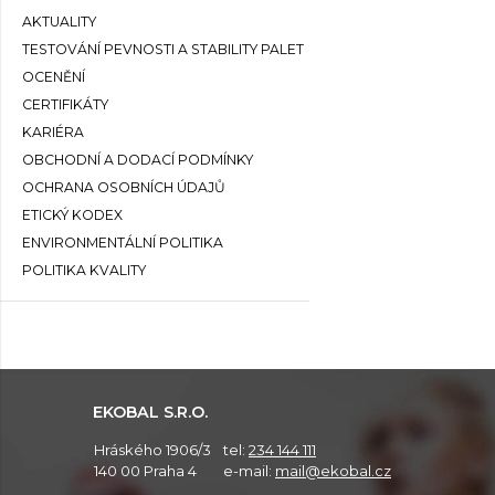
AKTUALITY
TESTOVÁNÍ PEVNOSTI A STABILITY PALET
OCENĚNÍ
CERTIFIKÁTY
KARIÉRA
OBCHODNÍ A DODACÍ PODMÍNKY
OCHRANA OSOBNÍCH ÚDAJŮ
ETICKÝ KODEX
ENVIRONMENTÁLNÍ POLITIKA
POLITIKA KVALITY
EKOBAL S.R.O.
Hráského 1906/3
tel:
234 144 111
140 00 Praha 4
e-mail:
mail@ekobal.cz