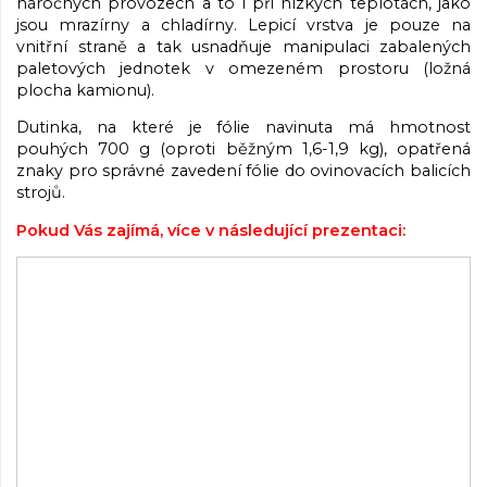
náročných provozech a to i při nízkých teplotách, jako
jsou mrazírny a chladírny. Lepicí vrstva je pouze na
vnitřní straně a tak usnadňuje manipulaci zabalených
paletových jednotek v omezeném prostoru (ložná
plocha kamionu).
Dutinka, na které je fólie navinuta má hmotnost
pouhých 700 g (oproti běžným 1,6-1,9 kg), opatřená
znaky pro správné zavedení fólie do ovinovacích balicích
strojů.
Pokud Vás zajímá, více v následující prezentaci: