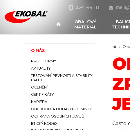
234 144 111
mail@
OBALOVÝ
BALIC
MATERIÁL
TECHNI
O n
O NÁS
O
PROFIL FIRMY
AKTUALITY
TESTOVÁNÍ PEVNOSTI A STABILITY
Z
PALET
OCENĚNÍ
CERTIFIKÁTY
J
KARIÉRA
OBCHODNÍ A DODACÍ PODMÍNKY
OCHRANA OSOBNÍCH ÚDAJŮ
Často 
ETICKÝ KODEX