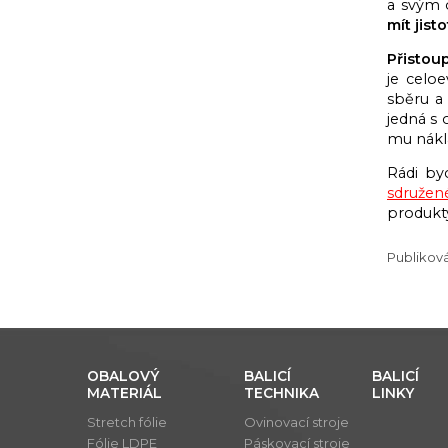
a svým 
mít jis
Přistou
je celo
sběru a
jedná s 
mu nákl
Rádi by
sdružen
produkty
Publikov
OBALOVÝ
BALICÍ
BALICÍ
MATERIÁL
TECHNIKA
LINKY
Stretch fólie
Ovinovací stroje
Fólie LDPE
Páskovací stroje