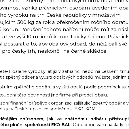
st zajistit zpětný odběr obalových odpadů a jeho vy
ovinnost vzniká právnickým osobám uvedením oba
ho výrobku na trh České republiky v množstvím
ujícím 300 kg za rok a překročením ročního obratu
ů korun. Porušení tohoto nařízení může mít za nás
 až ve výši 10 milionů korun. Laicky řečeno: Právnic
 postarat o to, aby obalový odpad, do nějž balí své
 pro český trh, neskončil na černé skládce.
te-li balené výrobky, ať již v zahraničí nebo na českém trhu,
istit zpětný odběr a využití obalových odpadů můžete jedním z
štěním zpětného odběru a využití obalů podle podmínek stan
oupení této povinnosti jiné firmě při prodeji obalu,
zení finanční příspěvek organizaci zajišťující zpětný odběr a v
rou je v České republice společnost EKO-KOM.
tičtějším způsobem, jak ke zpětnému odběru přistoupi
ého plnění společnosti EKO-BAL.
Odpadnou vám náklady a st