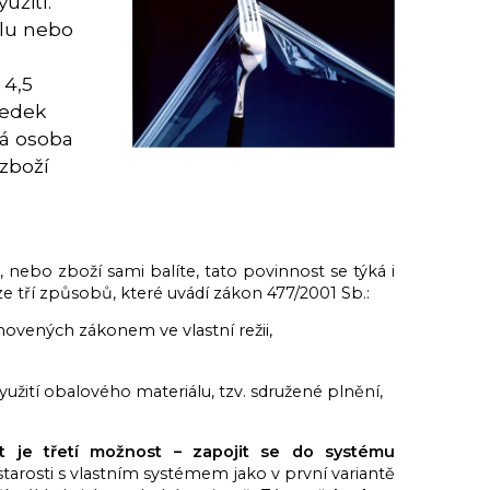
užití.
lu nebo
 4,5
ledek
ká osoba
 zboží
 nebo zboží sami balíte, tato povinnost se týká i
e tří způsobů, které uvádí zákon 477/2001 Sb.:
ovených zákonem ve vlastní režii,
yužití obalového materiálu, tzv. sdružené plnění,
t je třetí možnost – zapojit se do systému
arosti s vlastním systémem jako v první variantě