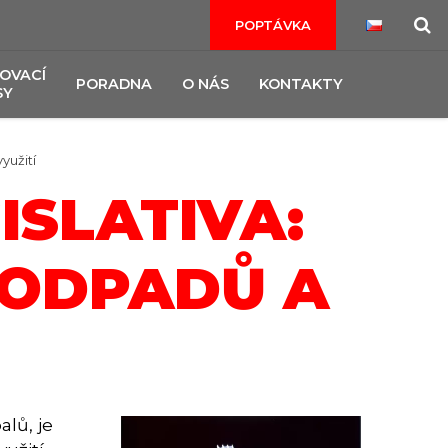
POPTÁVKA
OVACÍ
PORADNA
O NÁS
KONTAKTY
SY
yužití
ISLATIVA:
 ODPADŮ A
lů, je