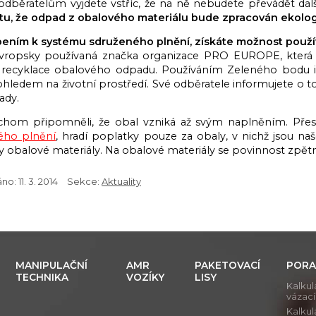
odběratelům vyjdete vstříc, že na ně nebudete převádět dalš
totu, že odpad z obalového materiálu bude zpracován ekolo
pením k systému sdruženého plnění, získáte možnost použí
evropsky používaná značka organizace PRO EUROPE, která za
 recyklace obalového odpadu. Používáním Zeleného bodu i
ohledem na životní prostředí. Své odběratele informujete o to
ady.
chom připomněli, že obal vzniká až svým naplněním. Pře
ého plnění
, hradí poplatky pouze za obaly, v nichž jsou n
 obalové materiály. Na obalové materiály se povinnost zpět
áno:
11. 3. 2014
Sekce:
Aktuality
MANIPULAČNÍ
AMR
PAKETOVACÍ
PORA
TECHNIKA
VOZÍKY
LISY
Kalkul
vázac
Kalkul