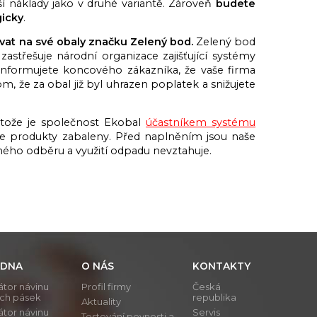
í náklady jako v druhé variantě. Zároveň
budete
gicky
.
vat na své obaly značku Zelený bod.
Zelený bod
střešuje národní organizace zajišťující systémy
nformujete koncového zákazníka, že vaše firma
m, že za obal již byl uhrazen poplatek a snižujete
stože je společnost Ekobal
účastníkem systému
aše produkty zabaleny. Před naplněním jsou naše
ného odběru a využití odpadu nevztahuje.
DNA
O NÁS
KONTAKTY
átor návinu
Profil firmy
Česká
ích pásek
republika
Aktuality
átor návinu
Servis
Testování pevnosti a