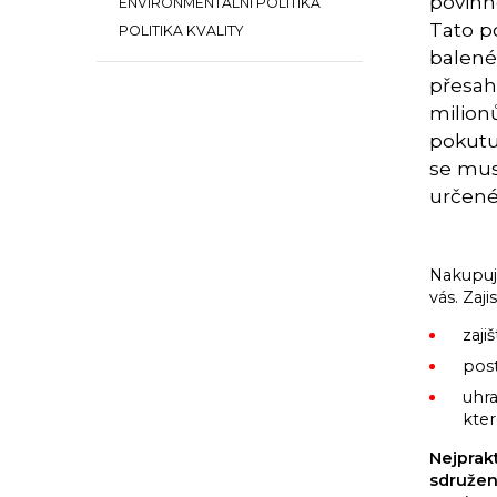
povinno
ENVIRONMENTÁLNÍ POLITIKA
Tato p
POLITIKA KVALITY
balené
přesah
milion
pokutu
se musí
určené
Nakupuje
vás. Zaj
zaji
post
uhra
kte
Nejprak
sdružen