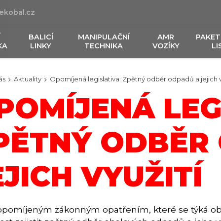
ekobal.cz
Í
BALICÍ
MANIPULAČNÍ
AMR
PAKET
KA
LINKY
TECHNIKA
VOZÍKY
LI
ás
Aktuality
Opomíjená legislativa: Zpětný odběr odpadů a jejich v
POMÍJENÁ LEG
PĚTNÝ ODBĚR
EJICH VYUŽITÍ
opomíjeným zákonným opatřením, které se týká oba