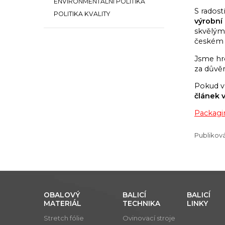
ENVIRONMENTÁLNÍ POLITIKA
S rados
POLITIKA KVALITY
výrobní
skvělým 
českém 
Jsme hrd
za důvěr
Pokud vá
článek 
Packagin
Publikov
OBALOVÝ
BALICÍ
BALICÍ
MATERIÁL
TECHNIKA
LINKY
Stretch fólie
Ovinovací stroje