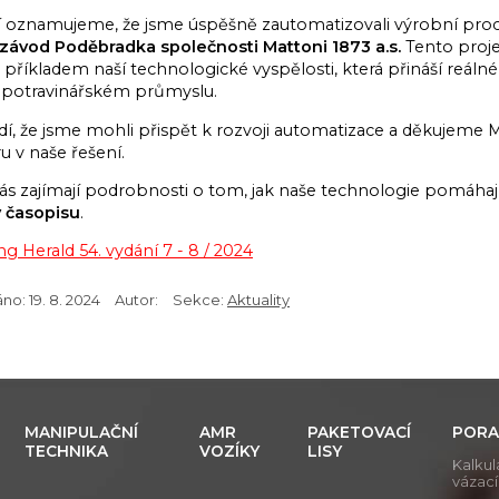
tí oznamujeme, že jsme úspěšně zautomatizovali výrobní pro
 závod Poděbradka společnosti Mattoni 1873 a.s.
Tento proje
příkladem naší technologické vyspělosti, která přináší reálné
potravinářském průmyslu.
í, že jsme mohli přispět k rozvoji automatizace a děkujeme 
u v naše řešení.
s zajímají podrobnosti o tom, jak naše technologie pomáhají
v časopisu
.
g Herald 54. vydání 7 - 8 / 2024
áno:
19. 8. 2024
Autor:
Sekce:
Aktuality
MANIPULAČNÍ
AMR
PAKETOVACÍ
PORA
TECHNIKA
VOZÍKY
LISY
Kalkul
vázac