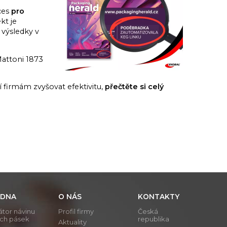
ces
pro
kt je
 výsledky v
Mattoni 1873
 firmám zvyšovat efektivitu,
přečtěte si celý
DNA
O NÁS
KONTAKTY
átor návinu
Profil firmy
Česká
ích pásek
republika
Aktuality