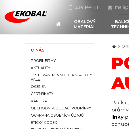
234 144 111
mail@
OBALOVÝ
BALIC
MATERIÁL
TECHNI
O n
O NÁS
P
PROFIL FIRMY
AKTUALITY
TESTOVÁNÍ PEVNOSTI A STABILITY
A
PALET
OCENĚNÍ
CERTIFIKÁTY
KARIÉRA
Packag
OBCHODNÍ A DODACÍ PODMÍNKY
průmys
OCHRANA OSOBNÍCH ÚDAJŮ
linky
pr
ETICKÝ KODEX
ochuce