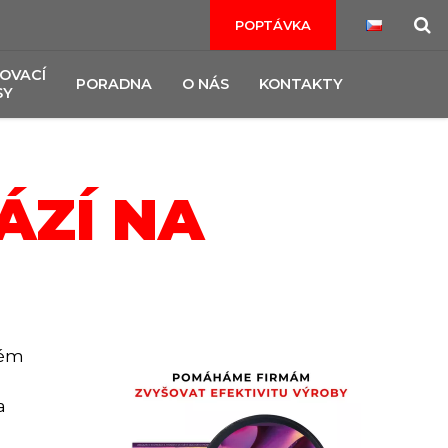
POPTÁVKA
OVACÍ
PORADNA
O NÁS
KONTAKTY
SY
ÁZÍ NA
vém
a