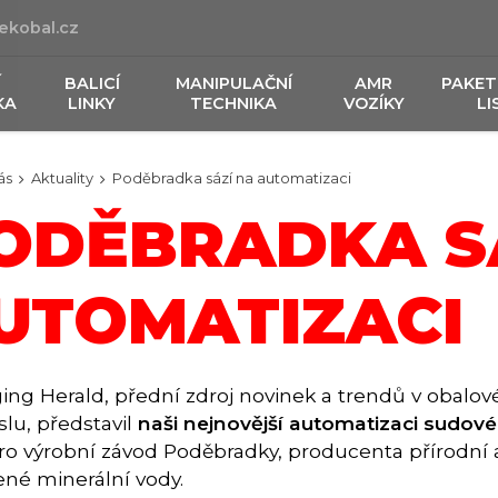
ekobal.cz
Í
BALICÍ
MANIPULAČNÍ
AMR
PAKET
KA
LINKY
TECHNIKA
VOZÍKY
LI
ás
Aktuality
Poděbradka sází na automatizaci
ODĚBRADKA S
UTOMATIZACI
ing Herald, přední zdroj novinek a trendů v obalo
lu, představil
naši nejnovější automatizaci sudové
o výrobní závod Poděbradky, producenta přírodní 
né minerální vody.