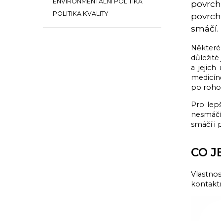
ENVIRONMENTÁLNÍ POLITIKA
povrch
POLITIKA KVALITY
povrchu
smáčí.
Některé
důležité
a jejich
medicín
po roho
Pro lep
nesmáčí
smáčí i
CO J
Vlastno
kontakt