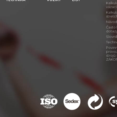
Kalkul
vázac
Kalkul
stretch
Návod j
Často
dotaz
Slovn
Techn
Povinn
provo
stroj
ZÁKO