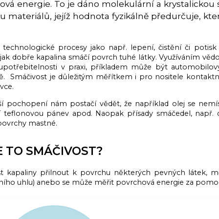
ová energie. To je dáno molekulární a krystalickou
 materiálů, jejíž hodnota fyzikálně předurčuje, kte
 technologické procesy jako např. lepení, čistění či potisk
 jak dobře kapalina smáčí povrch tuhé látky. Využíváním vědo
 upotřebitelnosti v praxi, příkladem může být automobilový 
ě. Smáčivost je důležitým měřítkem i pro nositele kontaktn
vce.
ší pochopení nám postačí vědět, že například olej se nem
 teflonovou pánev apod. Naopak přísady smáčedel, např. d
 povrchy mastné.
E TO SMÁČIVOST?
st kapaliny přilnout k povrchu některých pevných látek,
ního uhlu) anebo se může měřit povrchová energie za pomoci