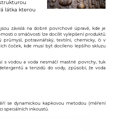
 strukturou
rá látka kterou
 jsou závislá na dobré povrchové úpravě, kde je
mosti o smáčivosti lze docílit vylepšení produktů
průmysl, potravinářský, textilní, chemicky, či v
ích čoček, kde musí být docíleno lepšího skluzu
ísí s vodou a voda nesmáčí mastné povrchy, tuk
etergentů a tenzidů do vody, způsobí, že voda
 měří se dynamickou kapkovou metodou (měření
 speciálních inkoustů.