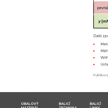
Další z
Met
Měře
Wil
Urče
Publikov
OBALOVÝ
BALICÍ
BALICÍ
MATERIÁL
TECHNIKA
LINKY