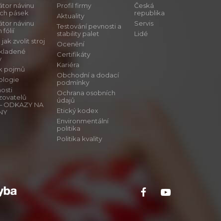
átor návinu
Profil firmy
Česká
ích pásek
republika
Aktuality
átor návinu
Servis
Testování pevnosti a
 fólií
stability palet
Lidé
ak zvolit stroj
Ocenění
 kladené
Certifikáty
y
Kariéra
ík pojmů
Obchodní a dodací
ologie
podmínky
osti
Ochrana osobních
zovatelů
údajů
ů – ODKAZY NA
Etický kodex
NY
Environmentální
politika
Politika kvality