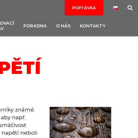
POPTÁVKA
OVACÍ
PORADNA
O NÁS
KONTAKTY
SY
PĚTÍ
orníky známé.
 aby např.
 smáčivost
 napětí neboli