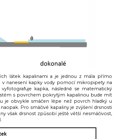
ých látek kapalinami a je jednou z mála přímo
ívá v nanesení kapky vody pomocí mikropipety na
vyfotografuje kapka, následně se matematický
 systém s povrchem pokrytým kapalinou bude mít
u je obvykle smáčen lépe než povrch hladký u
 naopak. Pro smáčivé kapaliny je zvýšení drsnosti
iny však drsnost způsobí ještě větší nesmáčivost,
.