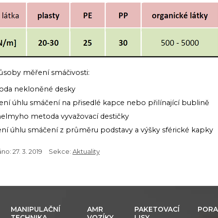
působy měření smáčivosti:
oda nekloněné desky
ní úhlu smáčení na přisedlé kapce nebo přilínající bublině
helmyho metoda vyvažovací destičky
ní úhlu smáčení z průměru podstavy a výšky sférické kapky
áno:
27. 3. 2019
Sekce:
Aktuality
MANIPULAČNÍ
AMR
PAKETOVACÍ
PORA
TECHNIKA
VOZÍKY
LISY