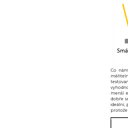
Co nám 
měřitel
testova
vyhodno
menší e
dobře sm
ideální,
protože 