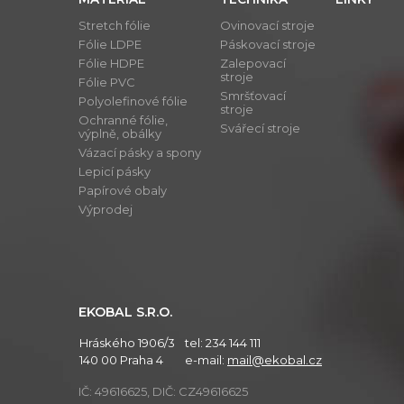
Stretch fólie
Ovinovací stroje
Fólie LDPE
Páskovací stroje
Fólie HDPE
Zalepovací
stroje
Fólie PVC
Smršťovací
Polyolefinové fólie
stroje
Ochranné fólie,
Svářecí stroje
výplně, obálky
Vázací pásky a spony
Lepicí pásky
Papírové obaly
Výprodej
EKOBAL S.R.O.
Hráského 1906/3
tel:
234 144 111
140 00 Praha 4
e-mail:
mail@ekobal.cz
IČ: 49616625, DIČ: CZ49616625