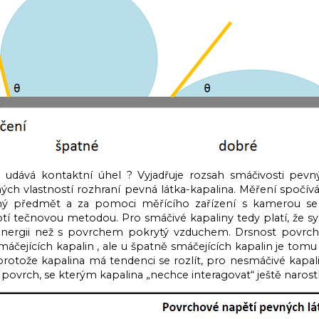
udává kontaktní úhel ? Vyjadřuje rozsah smáčivosti pevn
ných vlastností rozhraní pevná látka-kapalina. Měření spoč
ný předmět a za pomoci měřícího zařízení s kamerou se 
tí tečnovou metodou. Pro smáčivé kapaliny tedy platí, že
nergii než s povrchem pokrytý vzduchem. Drsnost povrch
áčejících kapalin , ale u špatně smáčejících kapalin je tomu
 protože kapalina má tendenci se rozlít, pro nesmáčivé kapal
povrch, se kterým kapalina „nechce interagovat“ ještě narostl