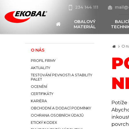
234 144 111
mail@
OBALOVÝ
BALIC
MATERIÁL
TECHNI
O n
O NÁS
P
PROFIL FIRMY
AKTUALITY
TESTOVÁNÍ PEVNOSTI A STABILITY
N
PALET
OCENĚNÍ
CERTIFIKÁTY
KARIÉRA
Potíže
OBCHODNÍ A DODACÍ PODMÍNKY
Abycho
OCHRANA OSOBNÍCH ÚDAJŮ
inkous
ETICKÝ KODEX
povrch