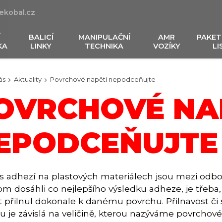
ekobal.cz
Í
BALICÍ
MANIPULAČNÍ
AMR
PAKET
KA
LINKY
TECHNIKA
VOZÍKY
LI
ás
Aktuality
Povrchové napětí nepodceňujte
OVRCHOVÉ NA
EPODCEŇUJTE
 s adhezí na plastových materiálech jsou mezi odb
m dosáhli co nejlepšího výsledku adheze, je třeba,
t přilnul dokonale k danému povrchu. Přilnavost či
u je závislá na veličině, kterou nazýváme povrchové