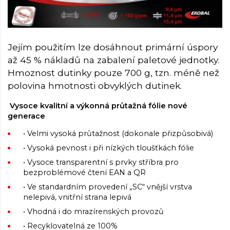
Jejím použitím lze dosáhnout primární úspory
až 45 % nákladů na zabalení paletové jednotky.
Hmoznost dutinky pouze 700 g, tzn. méně než
polovina hmotnosti obvyklých dutinek.
Vysoce kvalitní a výkonná průtažná fólie nové
generace
• Velmi vysoká průtažnost (dokonale přizpůsobivá)
• Vysoká pevnost i při nízkých tloušťkách fólie
• Vysoce transparentní s prvky stříbra pro
bezproblémové čtení EAN a QR
• Ve standardním provedení „SC“ vnější vrstva
nelepivá, vnitřní strana lepivá
• Vhodná i do mrazírenských provozů
• Recyklovatelná ze 100%