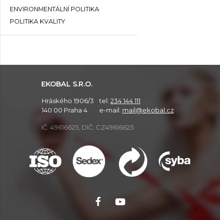
ENVIRONMENTÁLNÍ POLITIKA
POLITIKA KVALITY
EKOBAL S.R.O.
Hráského 1906/3
tel:
234 144 111
140 00 Praha 4
e-mail:
mail@ekobal.cz
IČ: 49616625, DIČ: CZ49616625