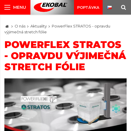
POPTÁVKA
O nás
Aktuality
PowerFlex STRATOS - opravdu
výjimečná stretch fólie
POWERFLEX STRATOS
- OPRAVDU VÝJIMEČNÁ
STRETCH FÓLIE