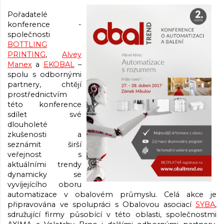
Pořadatelé
konference -
společnosti
BOTTLING
PRINTING
,
Alvey
Manex
a
EKOBAL
–
spolu s odbornými
partnery, chtějí
prostřednictvím
této konference
sdílet své
dlouholeté
zkušenosti a
seznámit širší
veřejnost s
aktuálními trendy
dynamicky se
vyvíjejícího oboru
automatizace v obalovém průmyslu. Celá akce je
připravována ve spolupráci s Obalovou asociací
SYBA
,
sdružující firmy působící v této oblasti, společnostmi