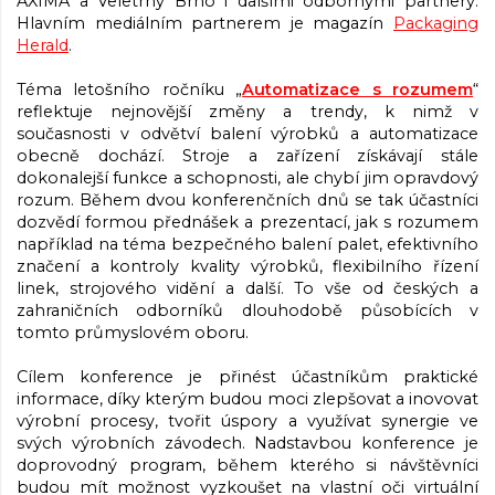
AXIMA a Veletrhy Brno i dalšími odbornými partnery.
Hlavním mediálním partnerem je magazín
Packaging
Herald
.
Téma letošního ročníku „
Automatizace s rozumem
“
reflektuje nejnovější změny a trendy, k nimž v
současnosti v odvětví balení výrobků a automatizace
obecně dochází. Stroje a zařízení získávají stále
dokonalejší funkce a schopnosti, ale chybí jim opravdový
rozum. Během dvou konferenčních dnů se tak účastníci
dozvědí formou přednášek a prezentací, jak s rozumem
například na téma bezpečného balení palet, efektivního
značení a kontroly kvality výrobků, flexibilního řízení
linek, strojového vidění a další. To vše od českých a
zahraničních odborníků dlouhodobě působících v
tomto průmyslovém oboru.
Cílem konference je přinést účastníkům praktické
informace, díky kterým budou moci zlepšovat a inovovat
výrobní procesy, tvořit úspory a využívat synergie ve
svých výrobních závodech. Nadstavbou konference je
doprovodný program, během kterého si návštěvníci
budou mít možnost vyzkoušet na vlastní oči virtuální