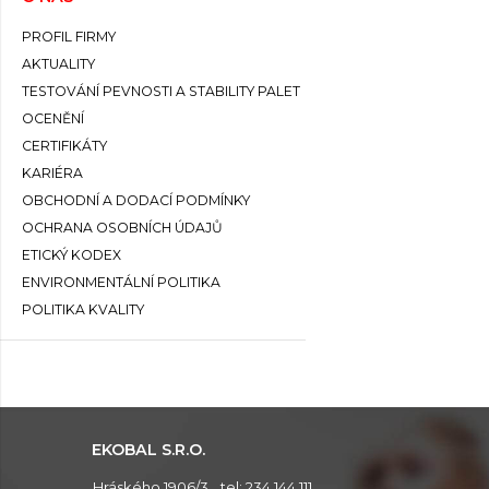
PROFIL FIRMY
AKTUALITY
TESTOVÁNÍ PEVNOSTI A STABILITY PALET
OCENĚNÍ
CERTIFIKÁTY
KARIÉRA
OBCHODNÍ A DODACÍ PODMÍNKY
OCHRANA OSOBNÍCH ÚDAJŮ
ETICKÝ KODEX
ENVIRONMENTÁLNÍ POLITIKA
POLITIKA KVALITY
EKOBAL S.R.O.
Hráského 1906/3
tel:
234 144 111