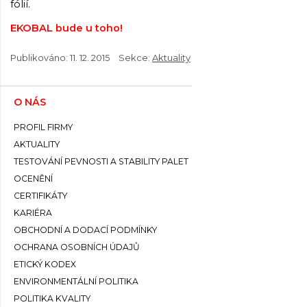
fólií.
EKOBAL bude u toho!
Publikováno:
11. 12. 2015
Sekce:
Aktuality
O NÁS
PROFIL FIRMY
AKTUALITY
TESTOVÁNÍ PEVNOSTI A STABILITY PALET
OCENĚNÍ
CERTIFIKÁTY
KARIÉRA
OBCHODNÍ A DODACÍ PODMÍNKY
OCHRANA OSOBNÍCH ÚDAJŮ
ETICKÝ KODEX
ENVIRONMENTÁLNÍ POLITIKA
POLITIKA KVALITY