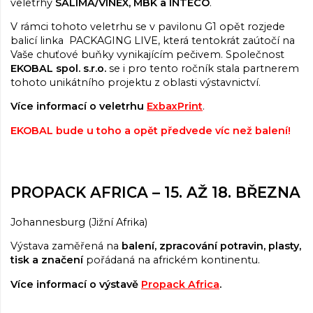
veletrhy
SALIMA/VINEX, MBK a INTECO
.
V rámci tohoto veletrhu se v pavilonu G1 opět rozjede
balicí linka PACKAGING LIVE, která tentokrát zaútočí na
Vaše chuťové buňky vynikajícím pečivem. Společnost
EKOBAL spol. s.r.o.
se i pro tento ročník stala partnerem
tohoto unikátního projektu z oblasti výstavnictví.
Více informací o veletrhu
ExbaxPrint
.
EKOBAL bude u toho a opět předvede víc než balení!
PROPACK AFRICA – 15. AŽ 18. BŘEZNA
Johannesburg (Jižní Afrika)
Výstava zaměřená na
balení, zpracování potravin, plasty,
tisk a značení
pořádaná na africkém kontinentu.
Více informací o výstavě
Propack Africa
.