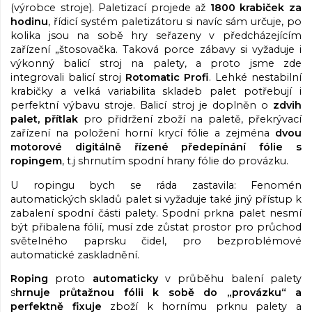
(výrobce stroje). Paletizací projede až
1800 krabiček za
hodinu
, řídicí systém paletizátoru si navíc sám určuje, po
kolika jsou na sobě hry seřazeny v předcházejícím
zařízení „štosovačka. Taková porce zábavy si vyžaduje i
výkonný balicí stroj na palety, a proto jsme zde
integrovali balicí stroj
Rotomatic Profi
. Lehké nestabilní
krabičky a velká variabilita skladeb palet potřebují i
perfektní výbavu stroje. Balicí stroj je doplněn o
zdvih
palet, přítlak
pro přidržení zboží na paletě, překrývací
zařízení na položení horní krycí fólie a zejména
dvou
motorové digitálně řízené předepínání fólie s
ropingem
, t.j shrnutím spodní hrany fólie do provázku.
U ropingu bych se ráda zastavila: Fenomén
automatických skladů palet si vyžaduje také jiný přístup k
zabalení spodní části palety. Spodní prkna palet nesmí
být přibalena fólií, musí zde zůstat prostor pro průchod
světelného paprsku čidel, pro bezproblémové
automatické zaskladnění.
Roping
proto
automaticky
v průběhu balení palety
s
hrnuje průtažnou fólii k sobě do „provázku“ a
perfektně fixuje
zboží k hornímu prknu palety a