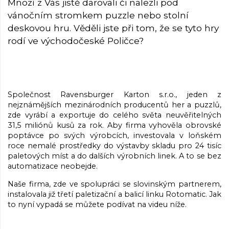
Mnozí z Vás jistě darovali či nalezli pod
vánočním stromkem puzzle nebo stolní
deskovou hru. Věděli jste při tom, že se tyto hry
rodí ve východočeské Poličce?
Společnost Ravensburger Karton s.r.o., jeden z
nejznámějších mezinárodních producentů her a puzzlů,
zde vyrábí a exportuje do celého světa neuvěřitelných
31,5 miliónů kusů za rok. Aby firma vyhověla obrovské
poptávce po svých výrobcích, investovala v loňském
roce nemalé prostředky do výstavby skladu pro 24 tisíc
paletových míst a do dalších výrobních linek. A to se bez
automatizace neobejde.
Naše firma, zde ve spolupráci se slovinským partnerem,
instalovala již třetí paletizační a balicí linku Rotomatic. Jak
to nyní vypadá se můžete podívat na videu níže.