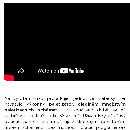
Na výrobní linku produkující jednotlivé krabičky her
navazuje výkonný
paletizátor, ojedinělý množstvím
paletizačních schémat
– v současné době skládá
krabičky na paletě podle 36 vzorců. Uživatelsky přívětivý
ovládací panel navíc umožňuje zaškoleným operátorům
úpravu schématu bez nutnosti práce programátora