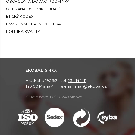
OBCHODNÍ A DODACÍ PODMÍNKY
OCHRANA OSOBNÍCH ÚDAJŮ
ETICKÝ KODEX
ENVIRONMENTÁLNÍ POLITIKA
POLITIKA KVALITY
EKOBAL S.R.O.
Hráského 1906/3
tel:
234 144 111
140 00 Praha 4
e-mail:
mail@ekobal.cz
IČ: 49616625, DIČ: CZ49616625