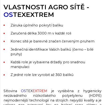
VLASTNOSTI AGRO SÍTĚ -
OS
TEX
EXTREM
Záruka úplného pokrytí balíku
Zaručená délka 3000 m v každé roli
Konec sítě je barevně značen červeným pruhem
Jedinečná identifikace Vašich balíků (černo – bílé
pruhy)
Každá role je vybavena držadly pro snadnou
manipulaci
Z jedné role lze vyrobit až 360 balíků
Síťovina
OS
TEX
EXTREM
je vyráběna z hygienicky
nezávadného nízkotlakého polyetylenu (HDPE)
nejmodernější technologií na strojích nejvyšší kvality a je