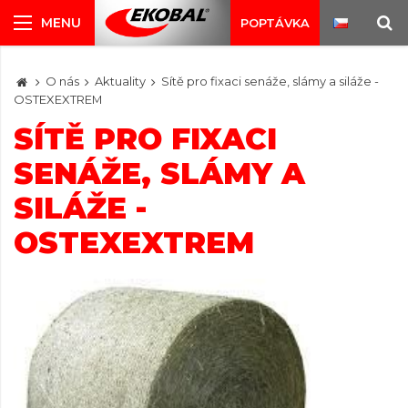
POPTÁVKA
O nás
Aktuality
Sítě pro fixaci senáže, slámy a siláže -
OSTEXEXTREM
SÍTĚ PRO FIXACI
SENÁŽE, SLÁMY A
SILÁŽE -
OSTEXEXTREM