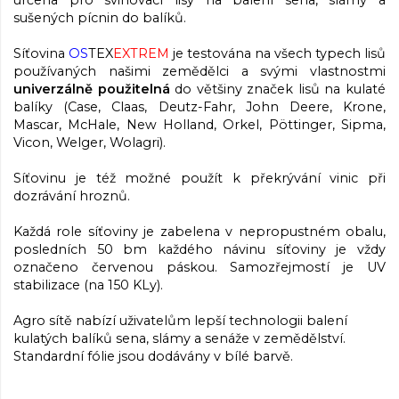
určena pro svinovací lisy na balení sena, slámy a
sušených pícnin do balíků.
Síťovina
OS
TEX
EXTREM
je testována na všech typech lisů
používaných našimi zemědělci a svými vlastnostmi
univerzálně použitelná
do většiny značek lisů na kulaté
balíky (Case, Claas, Deutz-Fahr, John Deere, Krone,
Mascar, McHale, New Holland, Orkel, Pöttinger, Sipma,
Vicon, Welger, Wolagri).
Síťovinu je též možné použít k překrývání vinic při
dozrávání hroznů.
Každá role síťoviny je zabelena v nepropustném obalu,
posledních 50 bm každého návinu síťoviny je vždy
označeno červenou páskou. Samozřejmostí je UV
stabilizace (na 150 KLy).
Agro sítě nabízí uživatelům lepší technologii balení
kulatých balíků sena, slámy a senáže v zemědělství.
Standardní fólie jsou dodávány v bílé barvě.