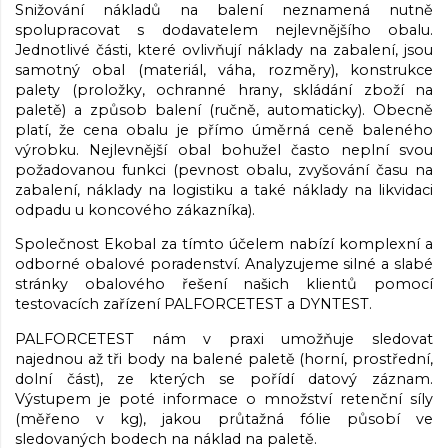
Snižování nákladů na balení neznamená nutně
spolupracovat s dodavatelem nejlevnějšího obalu.
Jednotlivé části, které ovlivňují náklady na zabalení, jsou
samotný obal (materiál, váha, rozměry), konstrukce
palety (proložky, ochranné hrany, skládání zboží na
paletě) a způsob balení (ručně, automaticky). Obecně
platí, že cena obalu je přímo úměrná ceně baleného
výrobku. Nejlevnější obal bohužel často neplní svou
požadovanou funkci (pevnost obalu, zvyšování času na
zabalení, náklady na logistiku a také náklady na likvidaci
odpadu u koncového zákazníka).
Společnost Ekobal za tímto účelem nabízí komplexní a
odborné obalové poradenství. Analyzujeme silné a slabé
stránky obalového řešení našich klientů pomocí
testovacích zařízení PALFORCETEST a DYNTEST.
PALFORCETEST nám v praxi umožňuje sledovat
najednou až tři body na balené paletě (horní, prostřední,
dolní část), ze kterých se pořídí datový záznam.
Výstupem je poté informace o množství retenční síly
(měřeno v kg), jakou průtažná fólie působí ve
sledovaných bodech na náklad na paletě.