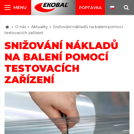
POPTÁVKA
O nás
Aktuality
Snižování nákladů na balení pomocí
testovacích zařízení
SNIŽOVÁNÍ NÁKLADŮ
NA BALENÍ POMOCÍ
TESTOVACÍCH
ZAŘÍZENÍ