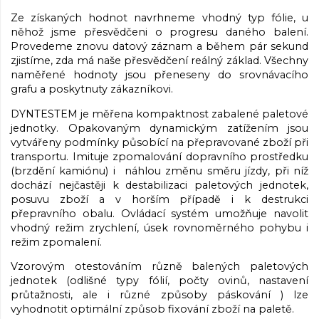
Ze získaných hodnot navrhneme vhodný typ fólie, u
něhož jsme přesvědčeni o progresu daného balení.
Provedeme znovu datový záznam a během pár sekund
zjistíme, zda má naše přesvědčení reálný základ. Všechny
naměřené hodnoty jsou přeneseny do srovnávacího
grafu a poskytnuty zákazníkovi.
DYNTESTEM je měřena kompaktnost zabalené paletové
jednotky. Opakovaným dynamickým zatížením jsou
vytvářeny podmínky působící na přepravované zboží při
transportu. Imituje zpomalování dopravního prostředku
(brzdění kamiónu) i náhlou změnu směru jízdy, při níž
dochází nejčastěji k destabilizaci paletových jednotek,
posuvu zboží a v horším případě i k destrukci
přepravního obalu. Ovládací systém umožňuje navolit
vhodný režim zrychlení, úsek rovnoměrného pohybu i
režim zpomalení.
Vzorovým otestováním různě balených paletových
jednotek (odlišné typy fólií, počty ovinů, nastavení
průtažnosti, ale i různé způsoby páskování ) lze
vyhodnotit optimální způsob fixování zboží na paletě.