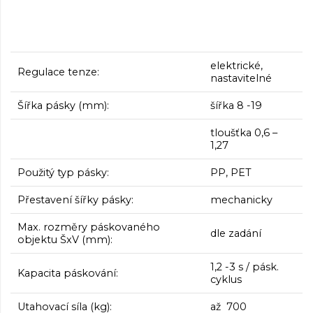
elektrické,
Regulace tenze:
nastavitelné
Šířka pásky (mm):
šířka 8 -19
tloušťka 0,6 –
1,27
Použitý typ pásky:
PP, PET
Přestavení šířky pásky:
mechanicky
Max. rozměry páskovaného
dle zadání
objektu ŠxV (mm):
1,2 -3 s / pásk.
Kapacita páskování:
cyklus
Utahovací síla (kg):
až 700