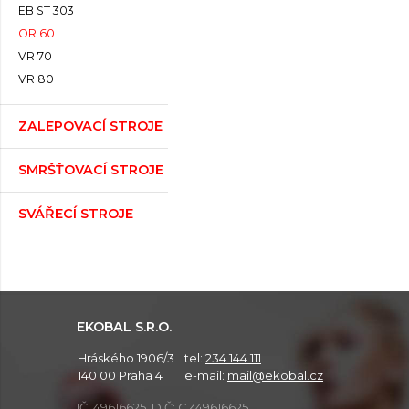
EB ST 303
OR 60
VR 70
VR 80
ZALEPOVACÍ STROJE
SMRŠŤOVACÍ STROJE
SVÁŘECÍ STROJE
EKOBAL S.R.O.
Hráského 1906/3
tel:
234 144 111
140 00 Praha 4
e-mail:
mail@ekobal.cz
IČ: 49616625, DIČ: CZ49616625