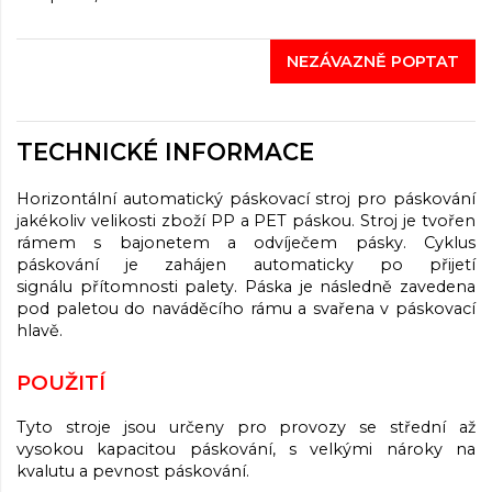
NEZÁVAZNĚ POPTAT
TECHNICKÉ INFORMACE
Horizontální automatický páskovací stroj pro páskování
jakékoliv velikosti zboží PP a PET páskou. Stroj je tvořen
rámem s bajonetem a odvíječem pásky. Cyklus
páskování je zahájen automaticky po přijetí
signálu přítomnosti palety. Páska je následně zavedena
pod paletou do naváděcího rámu a svařena v páskovací
hlavě.
POUŽITÍ
Tyto stroje jsou určeny pro provozy se střední až
vysokou kapacitou páskování, s velkými nároky na
kvalutu a pevnost páskování.