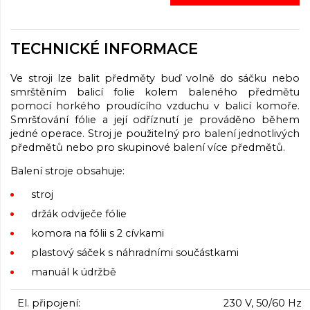
TECHNICKÉ INFORMACE
Ve stroji lze balit předměty buď volně do sáčku nebo
smrštěním balicí folie kolem baleného předmětu
pomocí horkého proudícího vzduchu v balicí komoře.
Smršťování fólie a její odříznutí je prováděno během
jedné operace. Stroj je použitelný pro balení jednotlivých
předmětů nebo pro skupinové balení více předmětů.
Balení stroje obsahuje:
stroj
držák odvíječe fólie
komora na fólii s 2 cívkami
plastový sáček s náhradními součástkami
manuál k údržbě
El. připojení:
230 V, 50/60 Hz