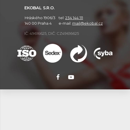
EKOBAL S.R.O.
Hráského 1906/3
tel:
234 144 111
140 00 Praha 4
e-mail:
mail@ekobal.cz
IČ: 49616625, DIČ: CZ49616625