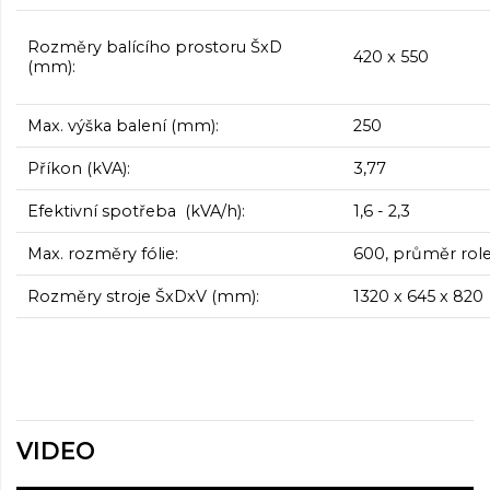
Rozměry balícího prostoru ŠxD
420 x 550
(mm):
Max. výška balení (mm):
250
Příkon (kVA):
3,77
Efektivní spotřeba (kVA/h):
1,6 - 2,3
Max. rozměry fólie:
600, průměr rol
Rozměry stroje ŠxDxV (mm):
1320 x 645 x 820
VIDEO