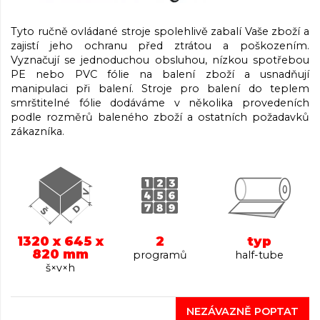
Tyto ručně ovládané stroje spolehlivě zabalí Vaše zboží a
zajistí jeho ochranu před ztrátou a poškozením.
Vyznačují se jednoduchou obsluhou, nízkou spotřebou
PE nebo PVC fólie na balení zboží a usnadňují
manipulaci při balení. Stroje pro balení do teplem
smrštitelné fólie dodáváme v několika provedeních
podle rozměrů baleného zboží a ostatních požadavků
zákazníka.
1320 x 645 x
2
typ
820 mm
programů
half-tube
š×v×h
NEZÁVAZNĚ POPTAT