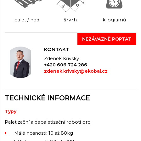
palet / hod
š×v×h
kilogramů
NEZÁVAZNĚ POPTAT
KONTAKT
Zdeněk Křivský
+420 606 724 286
zdenek.krivsky@ekobal.cz
TECHNICKÉ INFORMACE
Typy
Paletizační a depaletizační roboti pro:
Málé nosnosti: 10 až 80kg