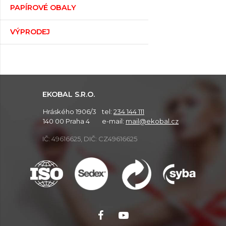
PAPÍROVÉ OBALY
VÝPRODEJ
EKOBAL S.R.O.
Hráského 1906/3
tel:
234 144 111
140 00 Praha 4
e-mail:
mail@ekobal.cz
IČ: 49616625, DIČ: CZ49616625