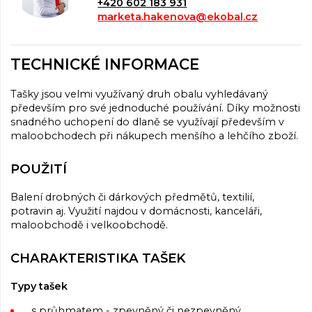
+420 602 183 931
marketa.hakenova@ekobal.cz
TECHNICKÉ INFORMACE
Tašky jsou velmi využívaný druh obalu vyhledávaný
především pro své jednoduché používání. Díky možnosti
snadného uchopení do dlaně se využívají především v
maloobchodech při nákupech menšího a lehčího zboží.
POUŽITÍ
Balení drobných či dárkových předmětů, textilií,
potravin aj. Využití najdou v domácnosti, kanceláři,
maloobchodě i velkoobchodě.
CHARAKTERISTIKA TAŠEK
Typy tašek
s průhmatem - zpevněný či nezpevněný