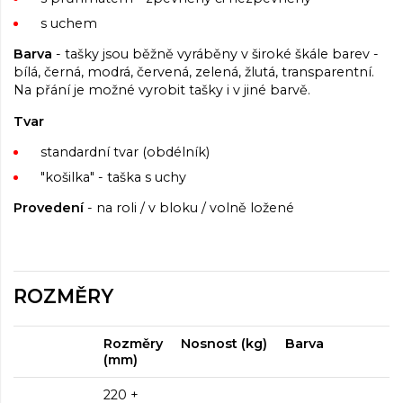
s uchem
Barva
- tašky jsou běžně vyráběny v široké škále barev -
bílá, černá, modrá, červená, zelená, žlutá, transparentní.
Na přání je možné vyrobit tašky i v jiné barvě.
Tvar
standardní tvar (obdélník)
"košilka" - taška s uchy
Provedení
- na roli / v bloku / volně ložené
ROZMĚRY
Rozměry
Nosnost (kg)
Barva
(mm)
220 +