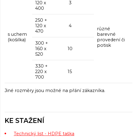
120 x
3
400
250 +
120 x
4
různé
470
s uchem
barevné
(košilka)
provedení či
300 +
potisk
160 x
10
520
330 +
220 x
15
700
Jiné rozměry jsou možné na přání zákazníka.
KE STAŽENÍ
Technický list - HDPE taška