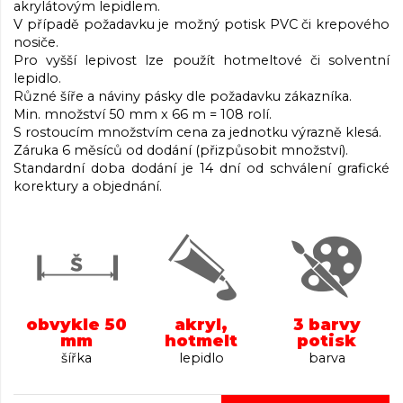
akrylátovým lepidlem.
V případě požadavku je možný potisk PVC či krepového
nosiče.
Pro vyšší lepivost lze použít hotmeltové či solventní
lepidlo.
Různé šíře a náviny pásky dle požadavku zákazníka.
Min. množství 50 mm x 66 m = 108 rolí.
S rostoucím množstvím cena za jednotku výrazně klesá.
Záruka 6 měsíců od dodání (přizpůsobit množství).
Standardní doba dodání je 14 dní od schválení grafické
korektury a objednání.
obvykle 50
akryl,
3 barvy
mm
hotmelt
potisk
šířka
lepidlo
barva