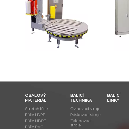
OBALOVÝ
BALICÍ
BALICÍ
MATERIÁL
TECHNIKA
LINKY
Stretch fólie
Ovinovací stroje
Fólie LDPE
Páskovací stroje
Fólie HDPE
Zalepovací
stroje
Fólie PVC