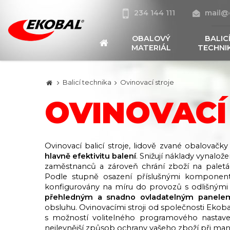
234 144 111
mail@
OBALOVÝ
BALIC
MATERIÁL
TECHNI
Balicí technika
Ovinovací stroje
OVINOVACÍ
Ovinovací balicí stroje, lidově zvané obalovačky
hlavně efektivitu balení
. Snižují náklady vynalož
zaměstnanců a zároveň chrání zboží na palet
Podle stupně osazení příslušnými komponent
konfigurovány na míru do provozů s odlišnými 
přehledným a snadno ovladatelným panele
obsluhu. Ovinovacími stroji od společnosti Ekob
s možností volitelného programového nastavení
nejlevnější způsob ochrany vašeho zboží při mani