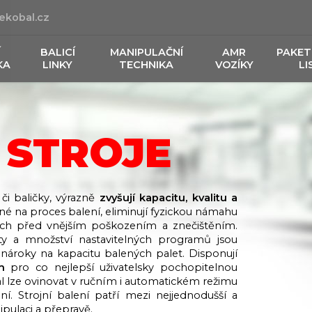
ekobal.cz
Í
BALICÍ
MANIPULAČNÍ
AMR
PAKET
KA
LINKY
TECHNIKA
VOZÍKY
LI
 STROJE
 či baličky, výrazně
zvyšují kapacitu, kvalitu a
ené na proces balení, eliminují fyzickou námahu
ách před vnějším poškozením a znečištěním.
y a množství nastavitelných programů jsou
nároky na kapacitu balených palet. Disponují
m
pro co nejlepší uživatelsky pochopitelnou
al lze ovinovat v ručním i automatickém režimu
. Strojní balení patří mezi nejjednodušší a
pulaci a přepravě.