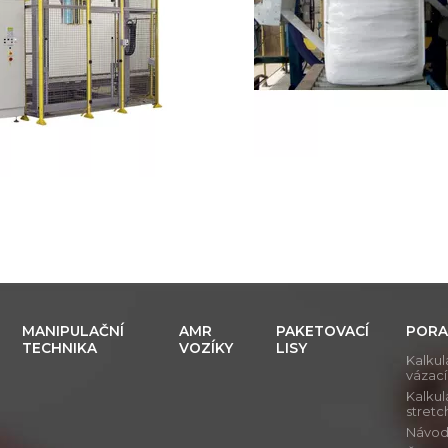
MANIPULAČNÍ
AMR
PAKETOVACÍ
PORA
TECHNIKA
VOZÍKY
LISY
Kalkul
vázac
Kalkul
stretch
Návod j