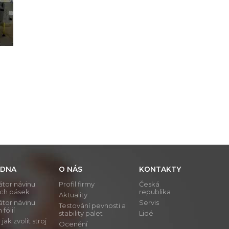
DNA
O NÁS
KONTAKTY
átor návinu
Profil firmy
Česká
ích pásek
republika
Aktuality
átor návinu
Servis
Testování pevnosti a
 fólií
stability palet
Lidé
ak zvolit stroj
Ocenění