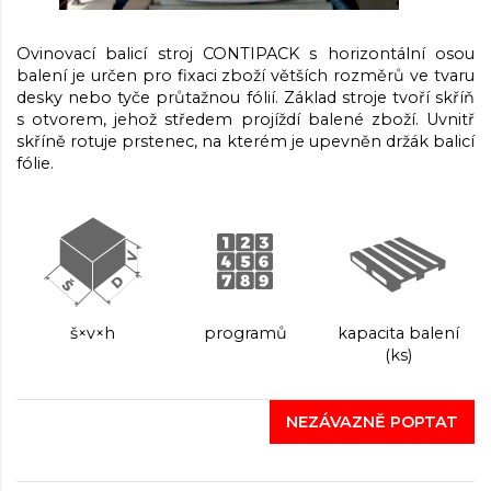
Ovinovací balicí stroj CONTIPACK s horizontální osou
balení je určen pro fixaci zboží větších rozměrů ve tvaru
desky nebo tyče průtažnou fólií. Základ stroje tvoří skříň
s otvorem, jehož středem projíždí balené zboží. Uvnitř
skříně rotuje prstenec, na kterém je upevněn držák balicí
fólie.
š×v×h
programů
kapacita balení
(ks)
NEZÁVAZNĚ POPTAT