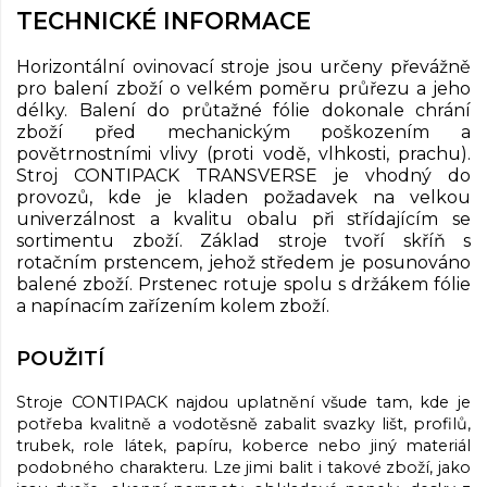
TECHNICKÉ INFORMACE
Horizontální ovinovací stroje jsou určeny převážně
pro balení zboží o velkém poměru průřezu a jeho
délky. Balení do průtažné fólie dokonale chrání
zboží před mechanickým poškozením a
povětrnostními vlivy (proti vodě, vlhkosti, prachu).
Stroj CONTIPACK TRANSVERSE je vhodný do
provozů, kde je kladen požadavek na velkou
univerzálnost a kvalitu obalu při střídajícím se
sortimentu zboží. Základ stroje tvoří skříň s
rotačním prstencem, jehož středem je posunováno
balené zboží. Prstenec rotuje spolu s držákem fólie
a napínacím zařízením kolem zboží.
POUŽITÍ
Stroje CONTIPACK najdou uplatnění všude tam, kde je
potřeba kvalitně a vodotěsně zabalit svazky lišt, profilů,
trubek, role látek, papíru, koberce nebo jiný materiál
podobného charakteru. Lze jimi balit i takové zboží, jako