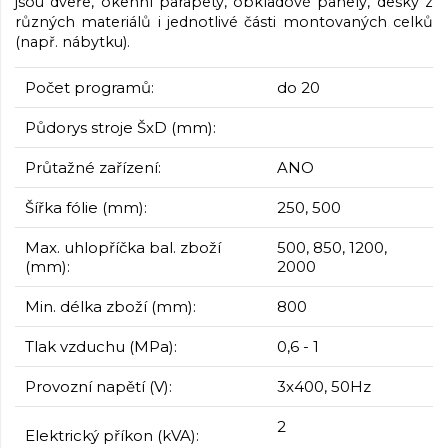
jsou dveře, okenní parapety, obkladové panely, desky z
různých materiálů i jednotlivé části montovaných celků
(např. nábytku).
Počet programů:
do 20
Půdorys stroje ŠxD (mm):
Průtažné zařízení:
ANO
Šířka fólie (mm):
250, 500
Max. uhlopříčka bal. zboží
500, 850, 1200,
(mm):
2000
Min. délka zboží (mm):
800
Tlak vzduchu (MPa):
0,6 - 1
Provozní napětí (V):
3x400, 50Hz
2
Elektrický příkon (kVA):