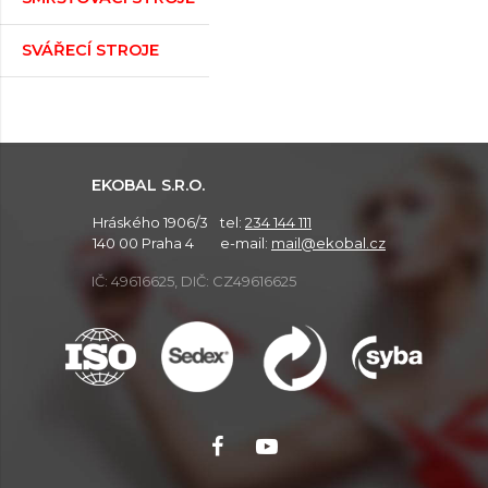
SVÁŘECÍ STROJE
EKOBAL S.R.O.
Hráského 1906/3
tel:
234 144 111
140 00 Praha 4
e-mail:
mail@ekobal.cz
IČ: 49616625, DIČ: CZ49616625