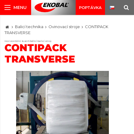
POPTÁVKA
Balicí technika
Ovinovací stroje
CONTIPACK
TRANSVERSE
Horizontální & vertikální balicí stroj
CONTIPACK
TRANSVERSE