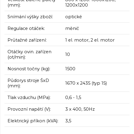
(mm):
1200x1200
Snímání výšky zboží:
optické
Regulace otáček:
měnič
Průtažné zařízení:
1 el. motor, 2 el. motor
Otáčky ovin. zařízen
10
(ot/min):
Nosnost točny (kg):
1500
Půdorys stroje ŠxD
1670 x 2435 (typ 15)
(mm):
Tlak vzduchu (MPa):
0,6 - 1,5
Provozní napětí (V):
3 x 400, 50Hz
Elektrický příkon (kVA):
3,5