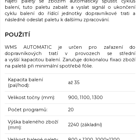
najetí palety se zbožím automaticky spustit cyklus
balení, tuto paletu zabalit a vyslat signál o ukončení
cyklu balení do řídící jednotky dopravníkové trati a
následně odeslat paletu k dalšímu zpracování.
POUŽITÍ
WMS AUTOMATIC je určen pro zařazení do
dopravníkových tratí v provozech se střední
a vyšší kapacitou balení. Zaručuje dokonalou fixaci zboží
na paletě při minimální spotřebě fólie.
Kapacita balení
až 35
(pal/hod):
Velikost točny (mm):
900, 1100, 1300
Počet programů:
20
Výška baleného zboží
2240 (základní)
(mm):
Velikost balené palety
800 x 1200. 1000x1200,