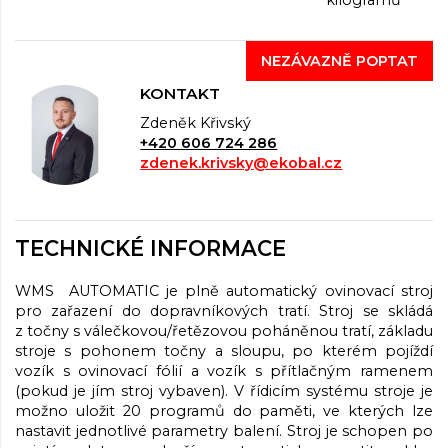
NEZÁVAZNĚ POPTAT
KONTAKT
Zdeněk Křivský
+420 606 724 286
zdenek.krivsky@ekobal.cz
TECHNICKÉ INFORMACE
WMS AUTOMATIC je plně automatický ovinovací stroj
pro zařazení do dopravníkových tratí. Stroj se skládá
z točny s válečkovou/řetězovou poháněnou tratí, základu
stroje s pohonem točny a sloupu, po kterém pojíždí
vozík s ovinovací fólií a vozík s přítlačným ramenem
(pokud je jím stroj vybaven). V řídicím systému stroje je
možno uložit 20 programů do paměti, ve kterých lze
nastavit jednotlivé parametry balení. Stroj je schopen po