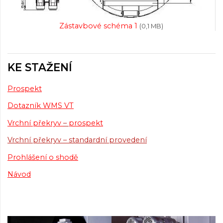
Zástavbové schéma 1
(0,1 MB)
KE STAŽENÍ
Prospekt
Dotazník WMS VT
Vrchní překryv
–
prospekt
Vrchní překryv – standardní provedení
Prohlášení o shodě
Návod