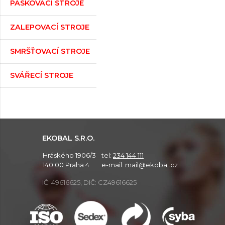
PÁSKOVACÍ STROJE
ZALEPOVACÍ STROJE
SMRŠŤOVACÍ STROJE
SVÁŘECÍ STROJE
EKOBAL S.R.O.
Hráského 1906/3
tel:
234 144 111
140 00 Praha 4
e-mail:
mail@ekobal.cz
IČ: 49616625, DIČ: CZ49616625