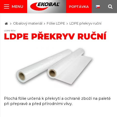
POPTÁVKA
Obalový materiál
Fólie LDPE
LDPE překryv ruční
LDPE fólie
LDPE PŘEKRYV RUČNÍ
Plochá fólie určená k překrytí a ochraně zboží na paletě
při přepravě a před přírodními vlivy.