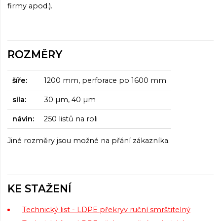
firmy apod.).
ROZMĚRY
šíře:
1200 mm, perforace po 1600 mm
síla:
30 µm, 40 µm
návin:
250 listů na roli
Jiné rozměry jsou možné na přání zákazníka.
KE STAŽENÍ
Technický list - LDPE překryv ruční smrštitelný