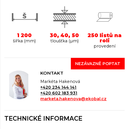
1 200
30, 40, 50
250 listů na
roli
šířka (mm)
tloušťka (µm)
provedení
NEZÁVAZNĚ POPTAT
KONTAKT
Markéta Hakenová
+420 234 144 141
+420 602 183 931
marketa.hakenova@ekobal.cz
TECHNICKÉ INFORMACE