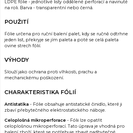
LDPE fólie - jednotlivé listy oddělené perforací a navinuté
na roli. Barva - transparentní nebo černá.
POUŽITÍ
Fólie určena pro ruční balení palet, kdy se ručně odtrhne
jeden list, překryje se jím paleta a poté se celá paleta
ovine strech fólií.
VÝHODY
Slouží jako ochrana proti vlhkosti, prachu a
mechanickému poškození.
CHARAKTERISTIKA FÓLIÍ
Antistatika
- Fólie obsahuje antistatické činidlo, které ji
zbaví přebytečného elektrostatického náboje.
Celoplošná mikroperforace
- Fólii lze opatřit
celoplošnou mikroperforací. Tato úprava je vhodná pro
balení zboží, které se potřebuje zbavit nadbytečné