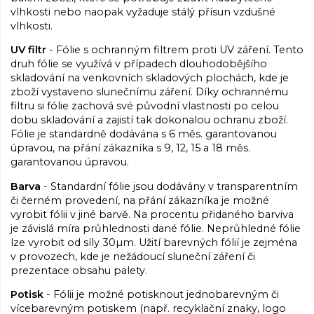
vlhkosti nebo naopak vyžaduje stálý přísun vzdušné
vlhkosti.
UV filtr
- Fólie s ochranným filtrem proti UV záření. Tento
druh fólie se využívá v případech dlouhodobějšího
skladování na venkovních skladových plochách, kde je
zboží vystaveno slunečnímu záření. Díky ochrannému
filtru si fólie zachová své původní vlastnosti po celou
dobu skladování a zajistí tak dokonalou ochranu zboží.
Fólie je standardně dodávána s 6 měs. garantovanou
úpravou, na přání zákazníka s 9, 12, 15 a 18 měs.
garantovanou úpravou.
Barva
- Standardní fólie jsou dodávány v transparentním
či černém provedení, na přání zákazníka je možné
vyrobit fólii v jiné barvě. Na procentu přidaného barviva
je závislá míra průhlednosti dané fólie. Neprůhledné fólie
lze vyrobit od síly 30µm. Užití barevných fólií je zejména
v provozech, kde je nežádoucí sluneční záření či
prezentace obsahu palety.
Potisk
- Fólii je možné potisknout jednobarevným či
vícebarevným potiskem (např. recyklační znaky, logo