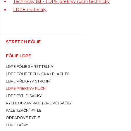
Technický list - LDPE překryv ruční technický
LDPE materiály
STRETCH FÓLIE
FÓLIE LDPE
LDPE FÓLIE SMRŠTITELNÁ
LDPE FÓLIE TECHNICKÁ / PLACHTY
LDPE PŘEKRYV STROJNÍ
LDPE PŘEKRYV RUČNÍ
LDPE PYTLE, SÁČKY
RYCHLOUZAVÍRACÍ (ZIPOVÉ) SÁČKY
PALETIZAČNÍ PYTLE
ODPADOVÉ PYTLE
LDPE TAŠKY