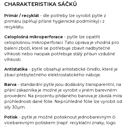
CHARAKTERISTIKA SÁČKŮ
Primár / recyklát
- dle potřeby lze vyrobit pytle z
primáru (splňují přísné hygienické podmínky) i z
recyklátu.
Celoplošná mikroperforace
- pytle lze opatřit
celoplošnou mikroperforací. Tato úprava je vhodná pro
balení zboží, které se potřebuje zbavit nadbytečné
vlhkosti nebo naopak potřebuje stálý přísun vzdušné
vlhkosti.
Antistatika
- pytle obsahují antistatické činidlo, které je
zbaví přebytečného elektrostatického náboje.
Barva
- standardní pytle jsou dodávány transparentní, na
přání zákazníka je možné je vyrobit v jiném barevném
provedení. Na procentu přidaného barviva je závislá míra
průhlednosti dané fólie. Neprůhledné fólie lze vyrobit od
síly 30µm.
Potisk
- pytle je možné potisknout jednobarevným či
vícebarevným potiskem (např. recyklační znaky, logo