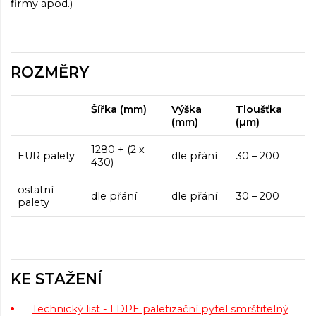
firmy apod.)
ROZMĚRY
Šířka (mm)
Výška
Tloušťka
(mm)
(µm)
1280 + (2 x
EUR palety
dle přání
30 – 200
430)
ostatní
dle přání
dle přání
30 – 200
palety
KE STAŽENÍ
Technický list - LDPE paletizační pytel smrštitelný