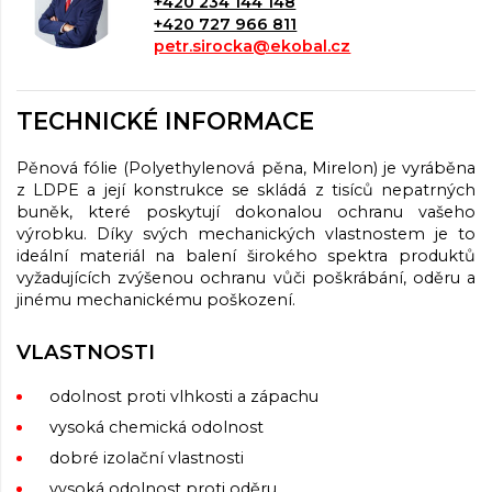
+420 234 144 148
+420 727 966 811
petr.sirocka@ekobal.cz
TECHNICKÉ INFORMACE
Pěnová fólie (Polyethylenová pěna, Mirelon) je vyráběna
z LDPE a její konstrukce se skládá z tisíců nepatrných
buněk, které poskytují dokonalou ochranu vašeho
výrobku. Díky svých mechanických vlastnostem je to
ideální materiál na balení širokého spektra produktů
vyžadujících zvýšenou ochranu vůči poškrábání, oděru a
jinému mechanickému poškození.
VLASTNOSTI
odolnost proti vlhkosti a zápachu
vysoká chemická odolnost
dobré izolační vlastnosti
vysoká odolnost proti oděru