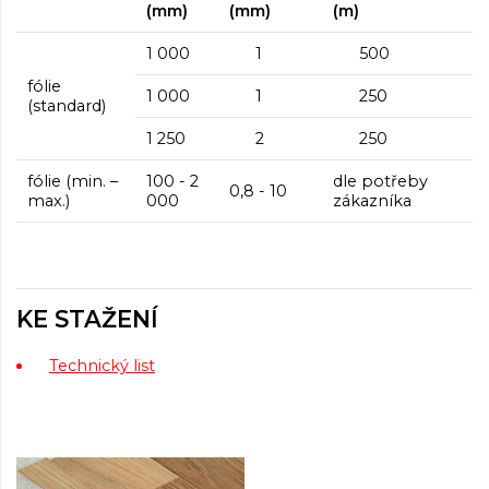
(mm)
(mm)
(m)
1 000
1
500
fólie
1 000
1
250
(standard)
1 250
2
250
fólie (min. –
100 - 2
dle potřeby
0,8 - 10
max.)
000
zákazníka
KE STAŽENÍ
Technický list