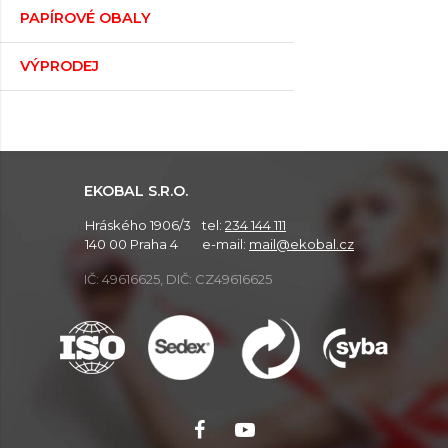
PAPÍROVÉ OBALY
VÝPRODEJ
EKOBAL S.R.O.
Hráského 1906/3
tel:
234 144 111
140 00 Praha 4
e-mail:
mail@ekobal.cz
IČ: 49616625, DIČ: CZ49616625