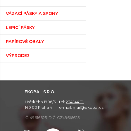
VÁZACÍ PÁSKY A SPONY
LEPICÍ PÁSKY
PAPÍROVÉ OBALY
VÝPRODEJ
EKOBAL S.R.O.
Hráského 1906/3
tel:
234 144 111
140 00 Praha 4
e-mail:
mail@ekobal.cz
IČ: 49616625, DIČ: CZ49616625