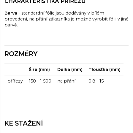
CHARAKTERISTIKA PŘÍŘEZŮ
Barva
- standardní fólie jsou dodávány v bílém
provedení, na přání zákazníka je možné vyrobit fólii v jiné
barvě.
ROZMĚRY
Šíře (mm)
Délka (mm)
Tloušťka (mm)
přířezy
150 - 1 500
na přání
0,8 - 15
KE STAŽENÍ