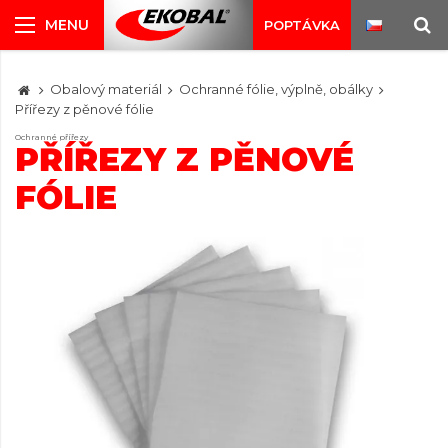
POPTÁVKA
Obalový materiál
Ochranné fólie, výplně, obálky
Přířezy z pěnové fólie
Ochranné přířezy
PŘÍŘEZY Z PĚNOVÉ
FÓLIE