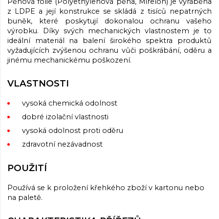
Pěnová fólie (Polyethylenová pěna, Mirelon) je vyráběna
z LDPE a její konstrukce se skládá z tisíců nepatrných
buněk, které poskytují dokonalou ochranu vašeho
výrobku. Díky svých mechanických vlastnostem je to
ideální materiál na balení širokého spektra produktů
vyžadujících zvýšenou ochranu vůči poškrábání, oděru a
jinému mechanickému poškození.
VLASTNOSTI
vysoká chemická odolnost
dobré izolační vlastnosti
vysoká odolnost proti oděru
zdravotní nezávadnost
POUŽITÍ
Používá se k proložení křehkého zboží v kartonu nebo
na paletě.