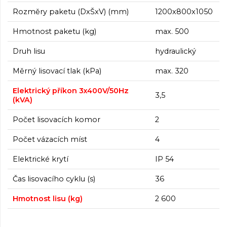
Rozměry paketu (DxŠxV) (mm)
1200x800x1050
Hmotnost paketu (kg)
max. 500
Druh lisu
hydraulický
Měrný lisovací tlak (kPa)
max. 320
Elektrický příkon 3x400V/50Hz
3,5
(kVA)
Počet lisovacích komor
2
Počet vázacích míst
4
Elektrické krytí
IP 54
Čas lisovacího cyklu (s)
36
Hmotnost lisu (kg)
2 600