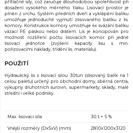
přítlačné sily, což zaručuje dlouhodobou spolehlivost při
dosažení vysokého měrného tlaku. Lisovací prostor je
plněn z vrchu. Systém předních dveří a vyklápění balíku
umožňuje jednoduché vyjmutí zlisovaného balíku z lis.
komory. Konstrukce komory umožňuje 4x svázání balíku
vázací PE páskou nebo drátem. Lis je koncipován pro
možnost rozšíření počtu lisovacích komor při jedné
lisovací jednotce (zvýšení kapacity lisu s min.
pořizovacími náklady, třídění lis. materiálu).
POUŽITÍ
Hydraulický lis s lisovací silou 30tun (slisovaný balík na 1
celou paletu) určený pro obchodní domy, sběrná centra,
výkupny druhotních surovin, supermarkety, sklady, malé
střední i velké podniky.
Max. lisovací síla
30 t + 5 %
Vnější rozměry (DxŠxV) (mm)
2810x1200x3120