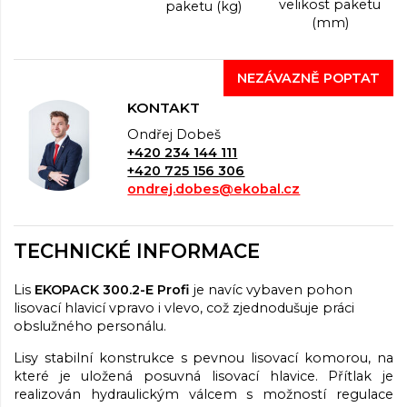
velikost paketu
paketu (kg)
(mm)
NEZÁVAZNĚ POPTAT
KONTAKT
Ondřej Dobeš
+420 234 144 111
+420 725 156 306
ondrej.dobes@ekobal.cz
TECHNICKÉ INFORMACE
Lis
EKOPACK 300.2-E Profi
je navíc vybaven pohon
lisovací hlavicí vpravo i vlevo, což zjednodušuje práci
obslužného personálu.
Lisy stabilní konstrukce s pevnou lisovací komorou, na
které je uložená posuvná lisovací hlavice. Přítlak je
realizován hydraulickým válcem s možností regulace