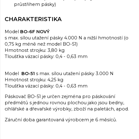
průstřihem pásky)
CHARAKTERISTIKA
Model
BO-6F NOVÝ
s max. sílou utažení pásky 4.000 N a nižší hmotností (o
0,75 kg méně než model BO-51)
Hmotnost strojku: 3,80 kg
Tloušťka vázací pásky: 0,4 - 0,63 mm
Model
BO-51
s max. sílou utažení pásky 3.000 N
Hmotnost strojku: 4,25 kg
Tloušťka vázací pásky: 0,4 - 0,63 mm
Páskovač BO-51 je určen zejména pro páskování
předmětů s jednou rovnou plochou jako jsou bedny,
cihlářské a dřevařské výrobky, zboží na paletách, apod.
Záruční doba garantovaná výrobcem je 6 měsíců.