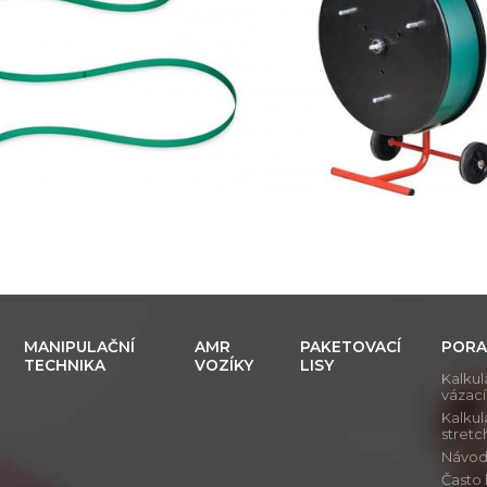
MANIPULAČNÍ
AMR
PAKETOVACÍ
PORA
TECHNIKA
VOZÍKY
LISY
Kalkul
vázac
Kalkul
stretch
Návod j
Často