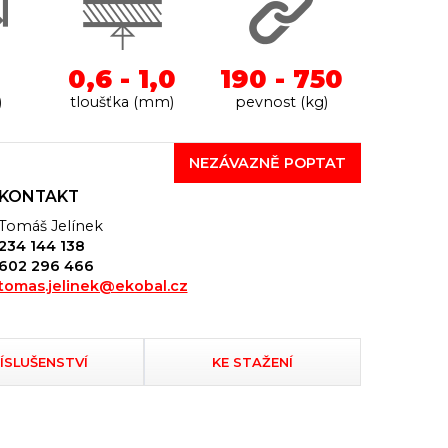
0,6 - 1,0
190 - 750
)
tloušťka (mm)
pevnost (kg)
NEZÁVAZNĚ POPTAT
KONTAKT
Tomáš Jelínek
234 144 138
602 296 466
tomas.jelinek@ekobal.cz
ÍSLUŠENSTVÍ
KE STAŽENÍ