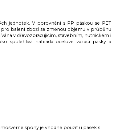
vých jednotek. V porovnání s PP páskou se PET
é i pro balení zboží se změnou objemu v průběhu
žívána v dřevozpracujícím, stavebním, hutnickém i
ko spolehlivá náhrada ocelové vázací pásky a
samosvěrné spony je vhodné použít u pásek s