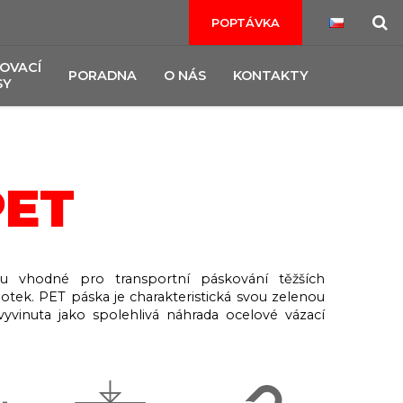
POPTÁVKA
OVACÍ
PORADNA
O NÁS
KONTAKTY
SY
PET
u vhodné pro transportní páskování těžších
otek. PET páska je charakteristická svou zelenou
vyvinuta jako spolehlivá náhrada ocelové vázací