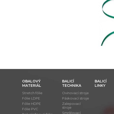
OBALOVÝ
BALICÍ
BALICÍ
MATERIÁL
TECHNIKA
LINKY
Stretch fólie
Ovinovací stroje
Fólie LDPE
Páskovací stroje
Fólie HDPE
Zalepovací
stroje
Fólie PVC
Smršťovací