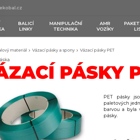
ekobal.cz
Í
BALICÍ
MANIPULAČNÍ
AMR
PAKET
KA
LINKY
TECHNIKA
VOZÍKY
LI
lový materiál
Vázací pásky a spony
Vázací pásky PET
páska
ÁZACÍ PÁSKY 
PET pásky jso
paletových jedn
barvou a byla 
pásky.