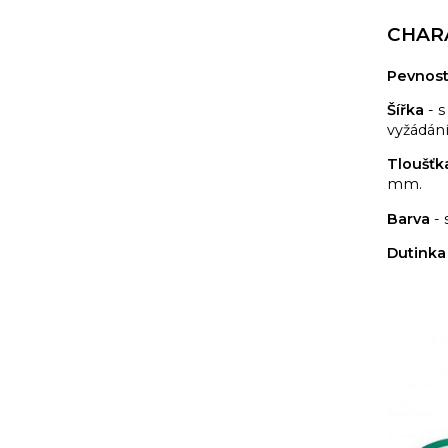
CHAR
Pevnos
Šířka
- s
vyžádání
Tloušťk
mm.
Barva
- 
Dutinka