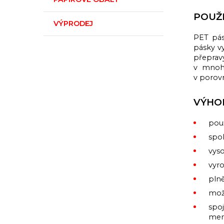
POUŽI
VÝPRODEJ
PET pás
pásky v
přepravy
v mnoha
v porovn
VÝHO
použ
spol
vyso
vyro
plně
mož
spoj
men