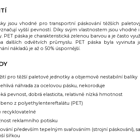
TÍ
ky jsou vhodné pro transportní páskování těžších paleto
yznačují vyšší pevností. Díky svým vlastnostem jsou vhodn
. PET páska je charakteristická zelenou barvou a je často vyu
 dalších odvětvích průmyslu. PET páska byla vyvinuta ja
ání nákladů je až o 50% úspornější.
DY
ití pro těžší paletové jednotky a objemově nestabilní balíky
ehlivá náhrada za ocelovou pásku, nekoroduje
ká pevnost, dobrá elasticita, relativně nízká hmotnost
beno z polyethylentereftalátu (PET)
 recyklovatelné
nost reklamního potisku
ování především tepelným svařováním (strojní páskování), 
ší šířkou