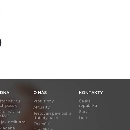
DNA
O NÁS
KONTAKTY
átor návinu
Profil firmy
Česká
ích pásek
republika
Aktuality
átor návinu
Servis
Testování pevnosti a
 fólií
stability palet
Lidé
ak zvolit stroj
Ocenění
 kladené
Certifikáty