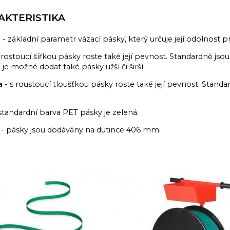
AKTERISTIKA
t
- základní parametr vázací pásky, který určuje její odolnost pr
 rostoucí šířkou pásky roste také její pevnost. Standardně js
 je možné dodat také pásky užší či širší.
a
- s roustoucí tloušťkou pásky roste také její pevnost. Stand
standardní barva PET pásky je zelená.
- pásky jsou dodávány na dutince 406 mm.