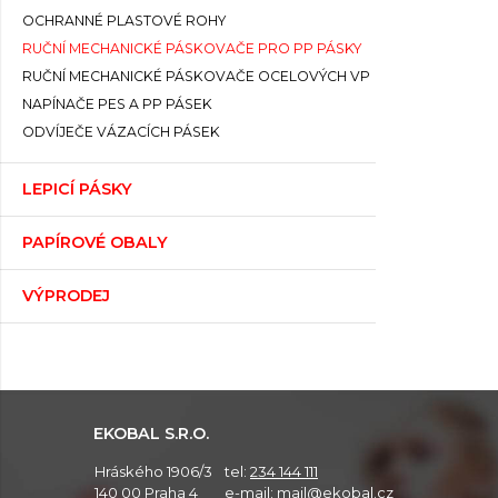
OCHRANNÉ PLASTOVÉ ROHY
RUČNÍ MECHANICKÉ PÁSKOVAČE PRO PP PÁSKY
RUČNÍ MECHANICKÉ PÁSKOVAČE OCELOVÝCH VP
NAPÍNAČE PES A PP PÁSEK
ODVÍJEČE VÁZACÍCH PÁSEK
LEPICÍ PÁSKY
PAPÍROVÉ OBALY
VÝPRODEJ
EKOBAL S.R.O.
Hráského 1906/3
tel:
234 144 111
140 00 Praha 4
e-mail:
mail@ekobal.cz