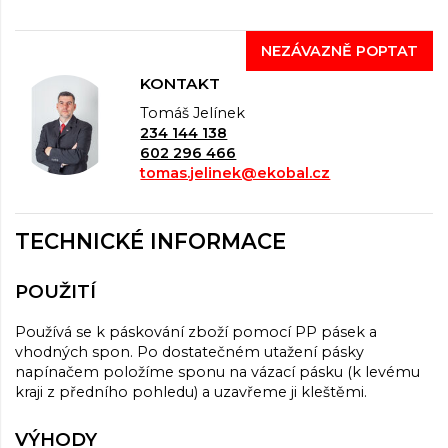
NEZÁVAZNĚ POPTAT
KONTAKT
Tomáš Jelínek
234 144 138
602 296 466
tomas.jelinek@ekobal.cz
TECHNICKÉ INFORMACE
POUŽITÍ
Používá se k páskování zboží pomocí PP pásek a
vhodných spon. Po dostatečném utažení pásky
napínačem položíme sponu na vázací pásku (k levému
kraji z předního pohledu) a uzavřeme ji kleštěmi.
VÝHODY