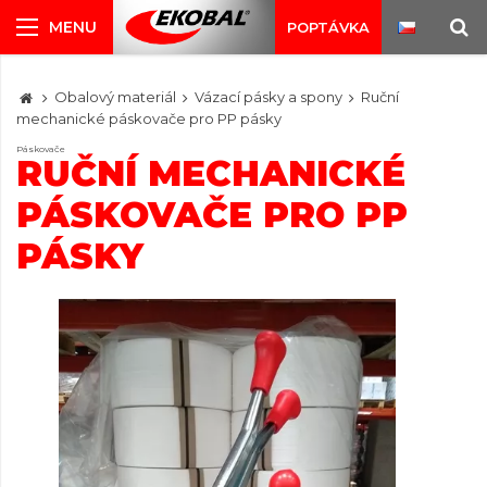
POPTÁVKA
Obalový materiál
Vázací pásky a spony
Ruční
mechanické páskovače pro PP pásky
Páskovače
RUČNÍ MECHANICKÉ
PÁSKOVAČE PRO PP
PÁSKY