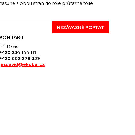
nasune z obou stran do role průtažné fólie.
NEZÁVAZNĚ POPTAT
KONTAKT
Jiří David
+420 234 144 111
+420 602 278 339
jiri.david@ekobal.cz