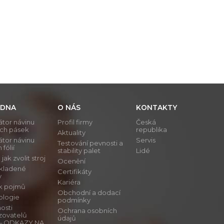
DNA
O NÁS
KONTAKTY
átor návinu
Profil firmy
Česká
ích pásek
republika
Aktuality
átor návinu
Servis
Testování pevnosti a
 fólií
stability palet
Lidé
ak zvolit stroj
Ocenění
 kladené
Certifikáty
y
Kariéra
ík pojmů
Obchodní a dodací
ologie
podmínky
osti
Ochrana osobních
zovatelů
údajů
ů – ODKAZY NA