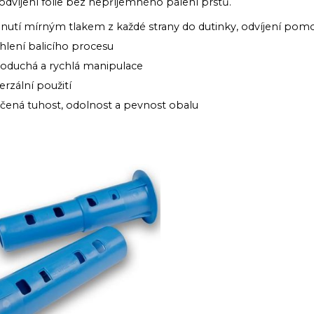
dvíjení fólie bez nepříjemného pálení prstů.
nutí mírným tlakem z každé strany do dutinky, odvíjení pomo
hlení balicího procesu
noduchá a rychlá manipulace
erzální použití
čená tuhost, odolnost a pevnost obalu