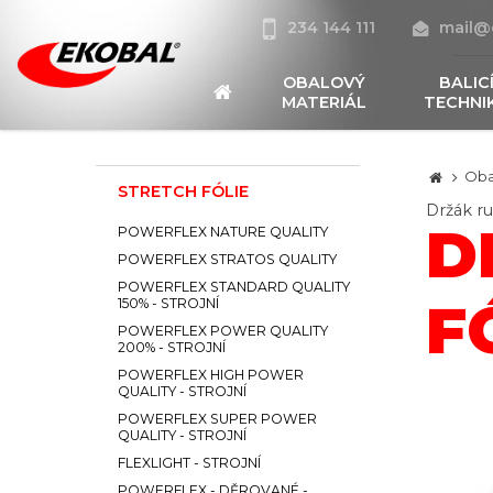
234 144 111
mail@
OBALOVÝ
BALIC
MATERIÁL
TECHNI
Oba
STRETCH FÓLIE
Držák ru
D
POWERFLEX NATURE QUALITY
POWERFLEX STRATOS QUALITY
POWERFLEX STANDARD QUALITY
F
150% - STROJNÍ
POWERFLEX POWER QUALITY
200% - STROJNÍ
POWERFLEX HIGH POWER
QUALITY - STROJNÍ
POWERFLEX SUPER POWER
QUALITY - STROJNÍ
FLEXLIGHT - STROJNÍ
POWERFLEX - DĚROVANÉ -