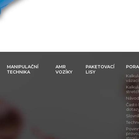
MANIPULAČNÍ
AMR
PAKETOVACÍ
PORA
TECHNIKA
VOZÍKY
LISY
Kalkul
vázac
Kalkul
stretch
Návod j
Často
dotaz
Slovn
Techn
Povinn
provo
stroj