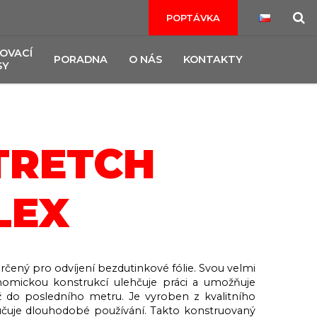
POPTÁVKA
OVACÍ
PORADNA
O NÁS
KONTAKTY
SY
TRETCH
LEX
určený pro odvíjení bezdutinkové fólie. Svou velmi
onomickou konstrukcí ulehčuje práci a umožňuje
až do posledního metru. Je vyroben z kvalitního
ručuje dlouhodobé používání. Takto konstruovaný