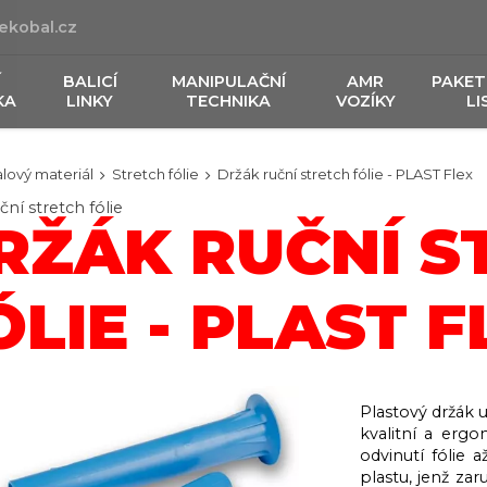
ekobal.cz
Í
BALICÍ
MANIPULAČNÍ
AMR
PAKET
KA
LINKY
TECHNIKA
VOZÍKY
LI
lový materiál
Stretch fólie
Držák ruční stretch fólie - PLAST Flex
ční stretch fólie
RŽÁK RUČNÍ S
ÓLIE - PLAST F
Plastový držák 
kvalitní a erg
odvinutí fólie 
plastu, jenž za