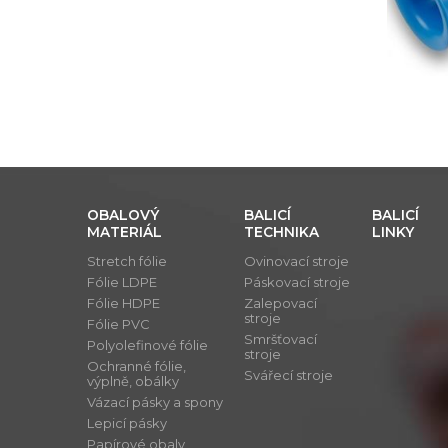
OBALOVÝ
BALICÍ
BALICÍ
MATERIÁL
TECHNIKA
LINKY
Stretch fólie
Ovinovací stroje
Fólie LDPE
Páskovací stroje
Fólie HDPE
Zalepovací
stroje
Fólie PVC
Smršťovací
Polyolefinové fólie
stroje
Ochranné fólie,
Svářecí stroje
výplně, obálky
Vázací pásky a spony
Lepicí pásky
Papírové obaly