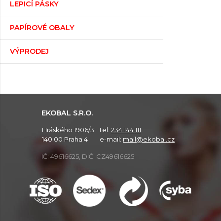
LEPICÍ PÁSKY
PAPÍROVÉ OBALY
VÝPRODEJ
EKOBAL S.R.O.
Hráského 1906/3
tel:
234 144 111
140 00 Praha 4
e-mail:
mail@ekobal.cz
IČ: 49616625, DIČ: CZ49616625