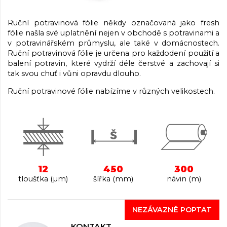
Ruční potravinová fólie někdy označovaná jako fresh
fólie našla své uplatnění nejen v obchodě s potravinami a
v potravinářském průmyslu, ale také v domácnostech.
Ruční potravinová fólie je určena pro každodení použití a
balení potravin, které vydrží déle čerstvé a zachovají si
tak svou chuť i vůni opravdu dlouho.
Ruční potravinové fólie nabízíme v různých velikostech.
12
450
300
tloušťka (µm)
šířka (mm)
návin (m)
NEZÁVAZNĚ POPTAT
KONTAKT