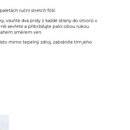
paletách ruční stretch fólií.
, vsuňte dva prsty z každé strany do otvorů v
ně sevřete a přibržďujte palci obou rukou.
 tahem směrem ven.
to mimo tepelný zdroj, zabráníte tím jeho