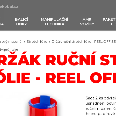
ekobal.cz
Í
BALICÍ
MANIPULAČNÍ
AMR
PAKET
KA
LINKY
TECHNIKA
VOZÍKY
LI
lový materiál
Stretch fólie
Držák ruční stretch fólie - REEL OFF SE
víječ fólie
RŽÁK RUČNÍ S
ÓLIE - REEL OF
Sada 2 ks odvíje
usnadnění odvin
ručním balení či
hranu papírové 