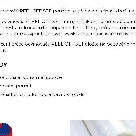
vinovačů
REEL OFF SET
používejte při balení a fixaci zboží na 
l odvinovače REEL OFF SET mírným tlakem zasuňte do dutinky
 SET a roli odvinujte, případně dle potřeby průtahu fólie mír
ač z dutinky vyjměte lehkým vyvikláním a současně mírným
čení práce odvinovače REEL OFF SET uložte na bezpečné mís
ní.
DY
noduchá a rychlá manipulace
erzální použití
štěná tuhost, odolnost a pevnost obalu