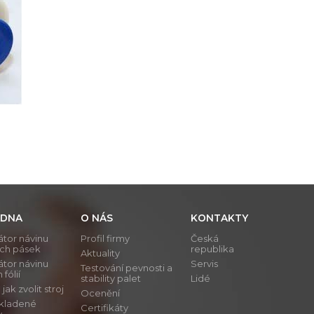
DNA
O NÁS
KONTAKTY
átor návinu
Profil firmy
Česká
ích pásek
republika
Aktuality
átor návinu
Servis
Testování pevnosti a
 fólií
stability palet
Lidé
ak zvolit stroj
Ocenění
 kladené
Certifikáty