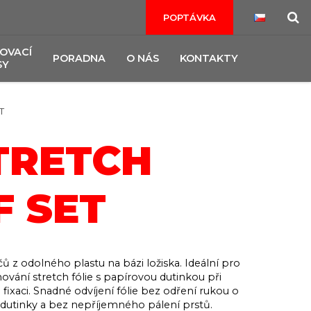
POPTÁVKA
OVACÍ
PORADNA
O NÁS
KONTAKTY
SY
T
TRETCH
F SET
čů z odolného plastu na bázi ložiska. Ideální pro
ování stretch fólie s papírovou dutinkou při
 fixaci. Snadné odvíjení fólie bez odření rukou o
dutinky a bez nepříjemného pálení prstů.