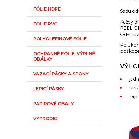
FÓLIE HDPE
Sadu od
Každý dí
FÓLIE PVC
REEL OFF
Odvinov
POLYOLEFINOVÉ FÓLIE
Po ukon
poškoze
OCHRANNÉ FÓLIE, VÝPLNĚ,
OBÁLKY
VÝHO
VÁZACÍ PÁSKY A SPONY
jed
univ
LEPICÍ PÁSKY
zaji
PAPÍROVÉ OBALY
VÝPRODEJ