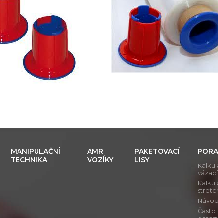
MANIPULAČNÍ
AMR
PAKETOVACÍ
PORA
TECHNIKA
VOZÍKY
LISY
Kalkul
vázac
Kalkul
stretch
Návod j
Často