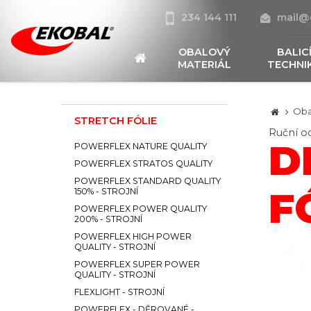
234 144 111
mail@
OBALOVÝ
BALIC
MATERIÁL
TECHNI
Oba
STRETCH FÓLIE
Ruční od
D
POWERFLEX NATURE QUALITY
POWERFLEX STRATOS QUALITY
POWERFLEX STANDARD QUALITY
F
150% - STROJNÍ
POWERFLEX POWER QUALITY
200% - STROJNÍ
POWERFLEX HIGH POWER
QUALITY - STROJNÍ
POWERFLEX SUPER POWER
QUALITY - STROJNÍ
FLEXLIGHT - STROJNÍ
POWERFLEX - DĚROVANÉ -