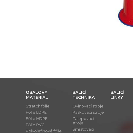
OBALOVÝ
BALICÍ
BALICÍ
MATERIÁL
TECHNIKA
LINKY
Stretch fólie
Ovinovací stroje
Fólie LDPE
Páskovací stroje
Fólie HDPE
Zalepovací
stroje
Fólie PVC
Smršťovací
Polyolefinové fólie