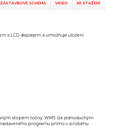
ZÁSTAVBOVÉ SCHÉMA
VIDEO
KE STAŽENÍ
mem s LCD displejem a umožňuje uložení
tovaným stopem točny. WMS lze jednoduchým
í nastaveného programu přímo v průběhu