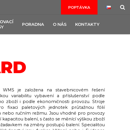
POPTÁVKA
OVACÍ
PORADNA
O NÁS
KONTAKTY
SY
ARD
 WMS je založena na stavebnicovém řešení
okou variabilitu vybavení a příslušenství podle
o zboží i podle ekonomičnosti provozu. Stroje
o fixaci paletových jednotek průtažnou fólií
 nebo ručním režimu. Jsou vhodné pro provozy
ší kapacitou balení, s často se měnící výškou zboží
požadavkem na změny postupů balení. Specialitou