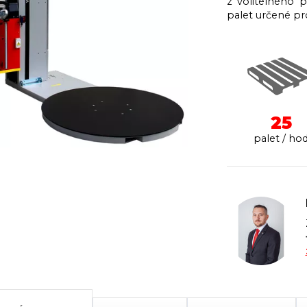
z volitelného p
palet určené pro
25
palet / ho