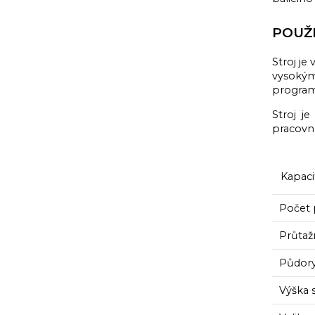
POUŽI
Stroj je
vysokým
programu
Stroj j
pracovní
Kapaci
Počet 
Průtažn
Půdory
Výška 