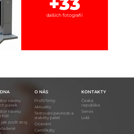
+33
dalších fotografií
DNA
O NÁS
KONTAKTY
átor návinu
Profil firmy
Česká
ích pásek
republika
Aktuality
átor návinu
Servis
Testování pevnosti a
 fólií
stability palet
Lidé
ak zvolit stroj
Ocenění
 kladené
Certifikáty
y