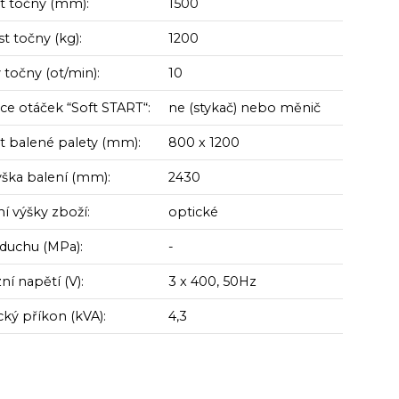
st točny (mm):
1500
t točny (kg):
1200
 točny (ot/min):
10
ce otáček “Soft START“:
ne (stykač) nebo měnič
st balené palety (mm):
800 x 1200
ýška balení (mm):
2430
í výšky zboží:
optické
zduchu (MPa):
-
í napětí (V):
3 x 400, 50Hz
cký příkon (kVA):
4,3