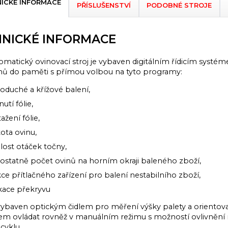
ICKÉ INFORMACE
PŘÍSLUŠENSTVÍ
PODOBNÉ STROJE
NICKÉ INFORMACE
matický ovinovací stroj je vybaven digitálním řídicím systé
ů do paměti s přímou volbou na tyto programy:
noduché a křížové balení,
utí fólie,
ažení fólie,
ota ovinu,
lost otáček točny,
statně počet ovinů na horním okraji baleného zboží,
ce přítlačného zařízení pro balení nestabilního zboží,
kace překryvu
e vybaven optickým čidlem pro měření výšky palety a orien
m ovládat rovněž v manuálním režimu s možností ovlivněn
 cyklu.