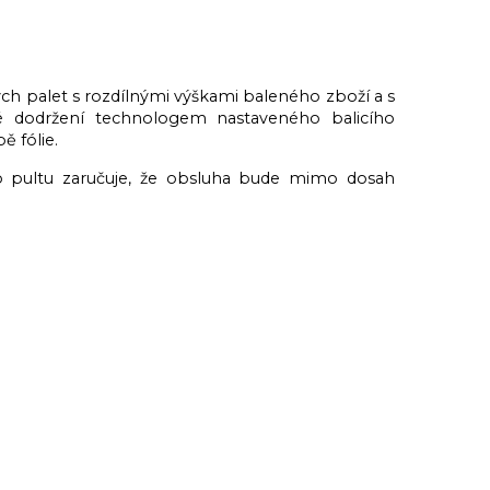
ých palet s rozdílnými výškami baleného zboží a s
né dodržení technologem nastaveného balicího
ě fólie.
ho pultu zaručuje, že obsluha bude mimo dosah