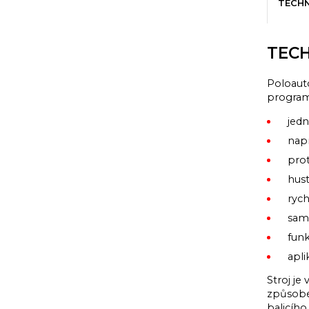
TECHN
TECH
Poloauto
program
jed
napn
prot
hust
rych
samo
funk
apli
Stroj j
způsobe
balicího