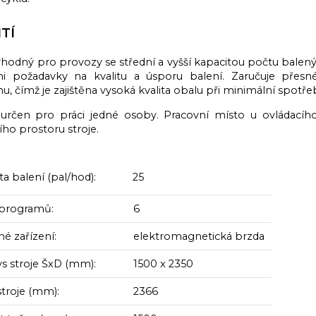
TÍ
 vhodný pro provozy se střední a vyšší kapacitou počtu balen
i požadavky na kvalitu a úsporu balení. Zaručuje přes
, čímž je zajištěna vysoká kvalita obalu při minimální spotřeb
e určen pro práci jedné osoby. Pracovní místo u ovládací
ho prostoru stroje.
ta balení (pal/hod): 25
programů:
6
é zařízení:
elektromagnetická brzda
s stroje ŠxD (mm):
1500 x 2350
stroje (mm):
2366