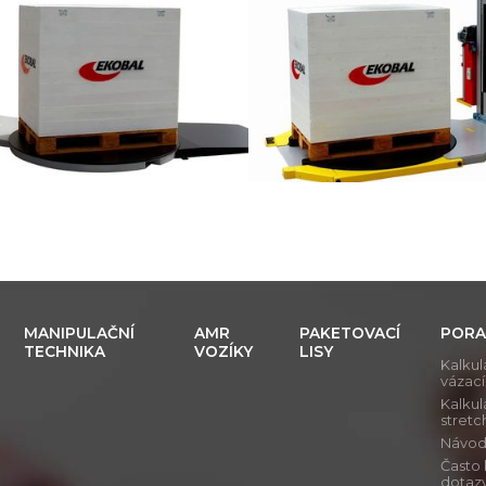
MANIPULAČNÍ
AMR
PAKETOVACÍ
PORA
TECHNIKA
VOZÍKY
LISY
Kalkul
vázac
Kalkul
stretch
Návod j
Často
dotaz