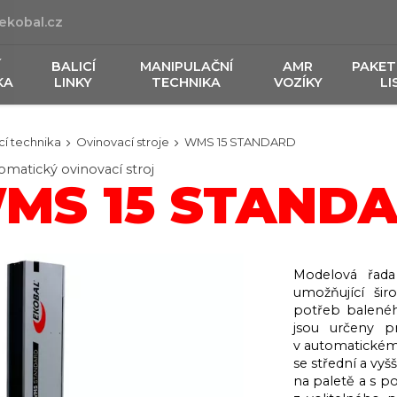
ekobal.cz
Í
BALICÍ
MANIPULAČNÍ
AMR
PAKET
KA
LINKY
TECHNIKA
VOZÍKY
LI
cí technika
Ovinovací stroje
WMS 15 STANDARD
matický ovinovací stroj
MS 15 STAND
Modelová řada
umožňující šir
potřeb balenéh
jsou určeny pr
v automatickém
se střední a vyš
na paletě a s 