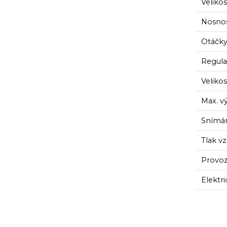
Veliko
Nosnos
Otáčky
Regula
Veliko
Max. v
Snímán
Tlak v
Provozn
Elektri