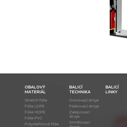
OBALOVÝ
BALICÍ
BALICÍ
MATERIÁL
TECHNIKA
LINKY
Stretch fólie
Ovinovací stroje
Fólie LDPE
Páskovací stroje
Fólie HDPE
Zalepovací
stroje
Fólie PVC
Smršťovací
Polyolefinové fólie
stroje