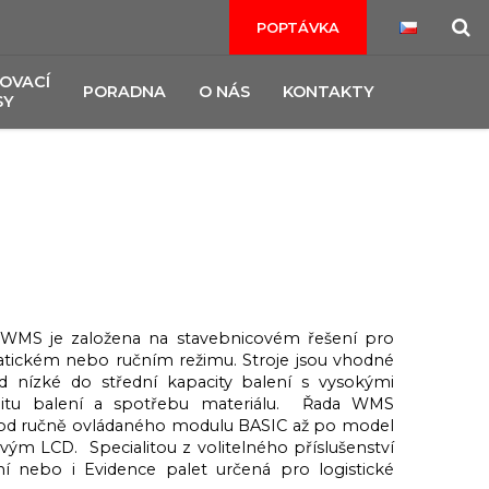
POPTÁVKA
OVACÍ
PORADNA
O NÁS
KONTAKTY
SY
 WMS je založena na stavebnicovém řešení pro
atickém nebo ručním režimu. Stroje jsou vhodné
 nízké do střední kapacity balení s vysokými
litu balení a spotřebu materiálu. Řada WMS
e od ručně ovládaného modulu BASIC až po model
ým LCD. Specialitou z volitelného příslušenství
ní nebo i Evidence palet určená pro logistické