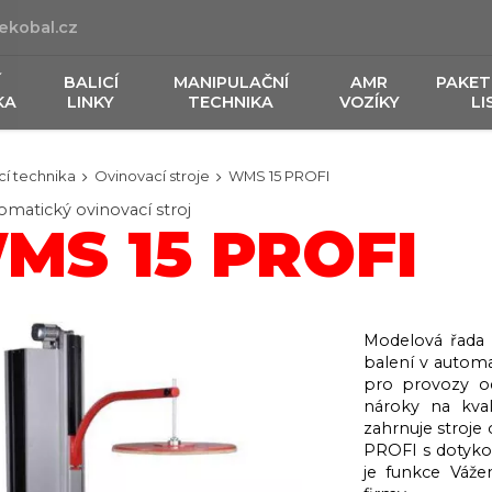
ekobal.cz
Í
BALICÍ
MANIPULAČNÍ
AMR
PAKET
KA
LINKY
TECHNIKA
VOZÍKY
LI
cí technika
Ovinovací stroje
WMS 15 PROFI
matický ovinovací stroj
MS 15 PROFI
Modelová řada
balení v autom
pro provozy od
nároky na kva
zahrnuje stroj
PROFI s dotykov
je funkce Váže