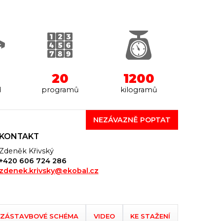
20
1200
d
programů
kilogramů
NEZÁVAZNĚ POPTAT
KONTAKT
Zdeněk Křivský
+420 606 724 286
zdenek.krivsky@ekobal.cz
ZÁSTAVBOVÉ SCHÉMA
VIDEO
KE STAŽENÍ