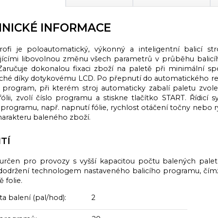
NICKÉ INFORMACE
fi je poloautomatický, výkonný a inteligentní balicí str
ícími libovolnou změnu všech parametrů v průběhu balicího
Zaručuje dokonalou fixaci zboží na paletě při minimální spo
ché díky dotykovému LCD. Po přepnutí do automatického rež
 program, při kterém stroj automaticky zabalí paletu zv
fólii, zvolí číslo programu a stiskne tlačítko START. Řídi
 programu, např. napnutí fólie, rychlost otáčení točny nebo r
harakteru baleného zboží.
TÍ
e určen pro provozy s vyšší kapacitou počtu balených pale
dodržení technologem nastaveného balicího programu, čímž j
 folie.
ta balení (pal/hod): 2