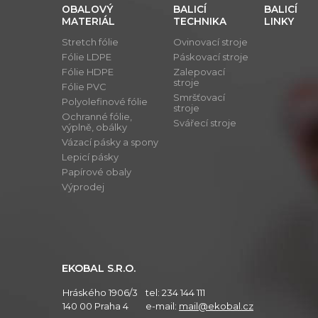
OBALOVÝ
BALICÍ
BALICÍ
MATERIÁL
TECHNIKA
LINKY
Stretch fólie
Ovinovací stroje
Fólie LDPE
Páskovací stroje
Fólie HDPE
Zalepovací
stroje
Fólie PVC
Smršťovací
Polyolefinové fólie
stroje
Ochranné fólie,
Svářecí stroje
výplně, obálky
Vázací pásky a spony
Lepicí pásky
Papírové obaly
Výprodej
EKOBAL S.R.O.
Hráského 1906/3
tel:
234 144 111
140 00 Praha 4
e-mail:
mail@ekobal.cz