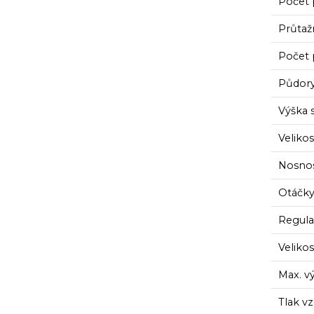
Počet 
Průtažn
Počet 
Půdory
Výška 
Veliko
Nosnos
Otáčky
Regula
Veliko
Max. v
Tlak v