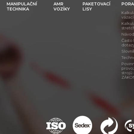
MANIPULAČNÍ
AMR
PAKETOVACÍ
PORA
TECHNIKA
VOZÍKY
LISY
Kalkul
vázac
Kalkul
stretch
Návod j
Často
dotaz
Slovn
Techn
Povinn
provo
stroj
ZÁKO