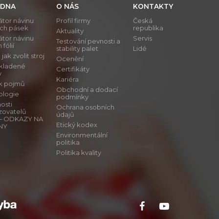
DNA
O NÁS
KONTAKTY
átor návinu
Profil firmy
Česká
ích pásek
republika
Aktuality
átor návinu
Servis
Testování pevnosti a
 fólií
stability palet
Lidé
ak zvolit stroj
Ocenění
 kladené
Certifikáty
y
Kariéra
ík pojmů
Obchodní a dodací
ologie
podmínky
osti
Ochrana osobních
zovatelů
údajů
ů – ODKAZY NA
Etický kodex
NY
Environmentální
politika
Politika kvality