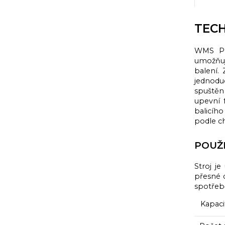
TECH
WMS Pro
umožňuj
balení. 
jednodu
spuštěn
upevní 
balicího
podle c
POUŽI
Stroj j
přesné 
spotřebě
Kapaci