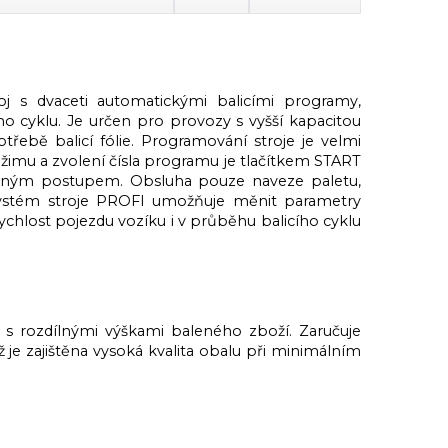
oj s dvaceti automatickými balicími programy,
 cyklu. Je určen pro provozy s vyšší kapacitou
třebě balicí fólie. Programování stroje je velmi
imu a zvolení čísla programu je tlačítkem START
oleným postupem. Obsluha pouze naveze paletu,
cí systém stroje PROFI umožňuje měnit parametry
ychlost pojezdu vozíku i v průběhu balicího cyklu
t s rozdílnými výškami baleného zboží. Zaručuje
e zajištěna vysoká kvalita obalu při minimálním