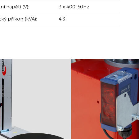
í napětí (V):
3 x 400, 50Hz
cký příkon (kVA):
4,3