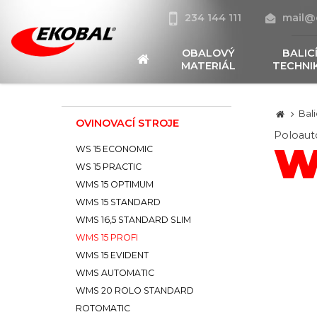
234 144 111
mail@
OBALOVÝ
BALIC
MATERIÁL
TECHNI
Bali
OVINOVACÍ STROJE
Poloauto
W
WS 15 ECONOMIC
WS 15 PRACTIC
WMS 15 OPTIMUM
WMS 15 STANDARD
WMS 16,5 STANDARD SLIM
WMS 15 PROFI
WMS 15 EVIDENT
WMS AUTOMATIC
WMS 20 ROLO STANDARD
ROTOMATIC