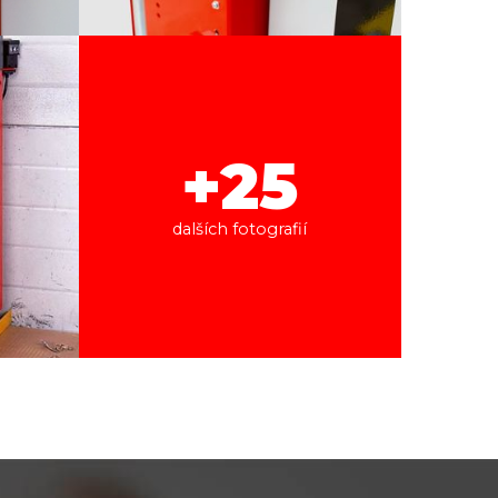
+25
dalších fotografií