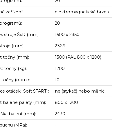
programů:
20
é zařízení:
elektromagnetická brzda
programů:
20
s stroje ŠxD (mm):
1500 x 2350
stroje (mm):
2366
st točny (mm):
1500 (PAL 800 x 1200)
t točny (kg):
1200
 točny (ot/min):
10
ce otáček “Soft START“:
ne (stykač) nebo měnič
st balené palety (mm):
800 x 1200
ýška balení (mm):
2430
zduchu (MPa):
-