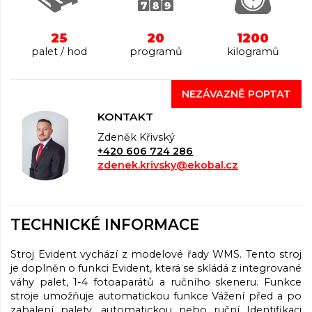
25
20
1200
palet / hod
programů
kilogramů
NEZÁVAZNĚ POPTAT
KONTAKT
Zdeněk Křivský
+420 606 724 286
zdenek.krivsky@ekobal.cz
TECHNICKÉ INFORMACE
Stroj Evident vychází z modelové řady WMS. Tento stroj
je doplněn o funkci Evident, která se skládá z integrované
váhy palet, 1-4 fotoaparátů a ručního skeneru. Funkce
stroje umožňuje automatickou funkce Vážení před a po
zabalení palety, automatickou nebo ruční Identifikaci