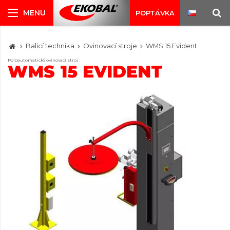
POPTÁVKA
Balicí technika
Ovinovací stroje
WMS 15 Evident
Poloautomatický ovinovací stroj
WMS 15 EVIDENT