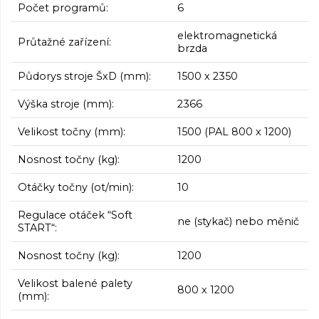
Počet programů:
6
elektromagnetická
Průtažné zařízení:
brzda
Půdorys stroje ŠxD (mm):
1500 x 2350
Výška stroje (mm):
2366
Velikost točny (mm):
1500 (PAL 800 x 1200)
Nosnost točny (kg):
1200
Otáčky točny (ot/min):
10
Regulace otáček “Soft
ne (stykač) nebo měnič
START“:
Nosnost točny (kg):
1200
Velikost balené palety
800 x 1200
(mm):