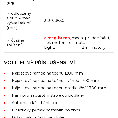
(kg):
Prodloužený
sloup = max.
3130, 3630
výška balení
(mm)
elmag. brzda
,
mech. předepínání,
Průtažné
1 el. motor, 1 el. motor
zařízení:
Light, 2 el. motory
VOLITELNÉ PŘÍSLUŠENSTVÍ
Nájezdová rampa na točnu 1200 mm
Nájezdová rampa na točnu s váhou 1700 mm
Nájezdová rampa na točnu prodloužeá 1700 mm
Rám pro zapuštění stroje do podlahy
Automatické trhání fólie
Elektrický
přítlak nestabilního zboží
Držák cívky překrývací fólie