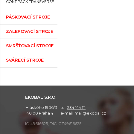
CONTIPACK TRANSVERSE
PÁSKOVACÍ STROJE
ZALEPOVACÍ STROJE
SMRŠŤOVACÍ STROJE
SVÁŘECÍ STROJE
EKOBAL S.R.O.
Hráského 1906/3
tel:
234 144 111
140 00 Praha 4
e-mail:
mail@ekobal.cz
IČ: 49616625, DIČ: CZ49616625