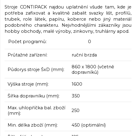
Stroje CONTIPACK najdou uplatnění všude tam, kde je
potřeba zafixovat a kvalitně zabalit svazky lišt, profilů,
trubek, role látek, papíru, koberce nebo jiný materiál
podobného charakteru. Nejvhodnějšími zákazníky jsou
hobby obchody, malé výroby, zinkovny, truhlárny apod.
Počet programů: 0
Průtažné zařízení:
ruční brzda
860 x 1800 (včetně
Půdorys stroje ŠxD (mm):
dopravníků)
Výška stroje (mm):
1600
Šířka dopravníku (mm):
350
Max. uhlopříčka bal. zboží
250
(mm):
Min. délka zboží (mm):
450 (optimální)