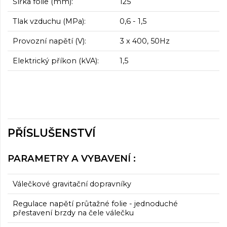
Šířka fólie (mm):
125
Tlak vzduchu (MPa):
0,6 - 1,5
Provozní napětí (V):
3 x 400, 50Hz
Elektrický příkon (kVA):
1,5
PŘÍSLUŠENSTVÍ
PARAMETRY A VYBAVENÍ :
Válečkové gravitační dopravníky
Regulace napětí průtažné folie - jednoduché
přestavení brzdy na čele válečku