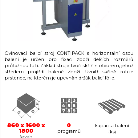
Ovinovací balicí stroj CONTIPACK s horizontální osou
balení je určen pro fixaci zboží delších rozměrů
průtažnou fólií. Základ stroje tvoří skříň s otvorem, jehož
středem projíždí balené zboží. Uvnitř skříně rotuje
prstenec, na kterém je upevněn držák balicí fólie.
860 x 1600 x
0
kapacita balení
1800
programů
(ks)
š×v×h